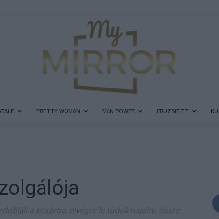
ATALE
PRETTY WOMAN
MAN POWER
FRUZSIFITT
KU
MyMirror
zolgálója
Magazin
obják a kosárba, elvégre le tudok hajolni, össze