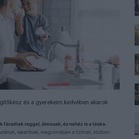
segítőkész és a gyerekeim kedvében akarok
 fáradtak reggel, álmosak, és nehéz is a táska.
tánuk, takarítsak, megcsináljam a tízórait, közben