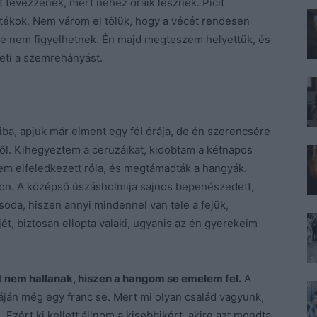
t tévézzenek, mert nehéz óráik lesznek. Picit
átékok. Nem várom el tőlük, hogy a vécét rendesen
e nem figyelhetnek. Én majd megteszem helyettük, és
reti a szemrehányást.
ba, apjuk már elment egy fél órája, de én szerencsére
ől. Kihegyeztem a ceruzáikat, kidobtam a kétnapos
m elfeledkezett róla, és megtámadták a hangyák.
jon. A középső úszásholmija sajnos bepenészedett,
oda, hiszen annyi mindennel van tele a fejük,
jét, biztosan ellopta valaki, ugyanis az én gyerekeim
t nem hallanak, hiszen a hangom se emelem fel.
A
záján még egy franc se. Mert mi olyan család vagyunk,
 Ezért ki kellett állnom a kisebbikért, akire azt mondta