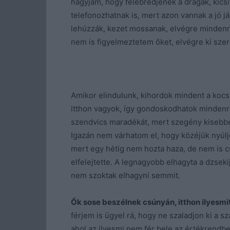
hagyjam, hogy felébredjenek a drágák, kicsi
telefonozhatnak is, mert azon vannak a jó j
lehúzzák, kezet mossanak, elvégre mindenr
nem is figyelmeztetem őket, elvégre ki sze
Amikor elindulunk, kihordok mindent a kocsi
itthon vagyok, így gondoskodhatok mindenr
szendvics maradékát, mert szegény kisebbe
Igazán nem várhatom el, hogy közéjük nyúl
mert egy hétig nem hozta haza, de nem is cs
elfelejtette. A legnagyobb elhagyta a dzseki
nem szoktak elhagyni semmit.
Ők sose beszélnek csúnyán, itthon ilyesmi
férjem is ügyel rá, hogy ne szaladjon ki a s
ahol az ilyesmi nem fér bele az értékrendbe.