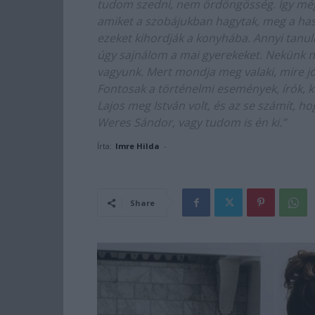
tudom szedni, nem ördöngösség. Így még
amiket a szobájukban hagytak, meg a hasz
ezeket kihordják a konyhába. Annyi tanuln
úgy sajnálom a mai gyerekeket. Nekünk n
vagyunk. Mert mondja meg valaki, mire jó 
Fontosak a történelmi események, írók, k
Lajos meg István volt, és az se számít, h
Weres Sándor, vagy tudom is én ki.”
Írta:
Imre Hilda
-
Share