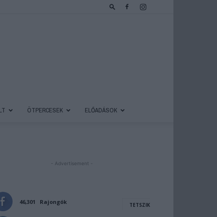
LT
ÖTPERCESEK
ELŐADÁSOK
- Advertisement -
46,301
Rajongók
TETSZIK