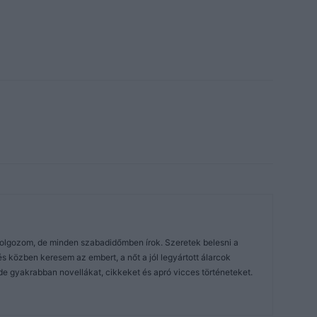
dolgozom, de minden szabadidőmben írok. Szeretek belesni a
közben keresem az embert, a nőt a jól legyártott álarcok
de gyakrabban novellákat, cikkeket és apró vicces történeteket.