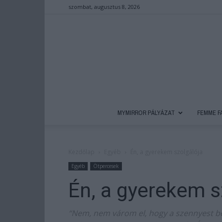
szombat, augusztus 8, 2026
MYMIRROR PÁLYÁZAT
FEMME F
Kezdőlap
Egyéb
Én, a gyerekem szolgálója
Egyéb
Ötpercesek
Én, a gyerekem s
“Nem, nem várom el, hogy a szennyest bed