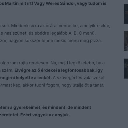
s Martin mit írt! Vagy Weres Sándor, vagy tudom is
 suli. Mindenki arra az órára menne be, amelyikre akar,
e nasiszünet, és ebédre legalább A, B, C menü,
okszor, nagyon sokszor lenne mekis menü meg pizza.
olgozom rajta rendesen. Na, majd legközelebb, ha a
a szám.
Elvégre az ő érdekei a legfontosabbak. Így
gírni helyette a leckét.
A szövegértés válaszokat
mast kap, akkor tudni fogom, hogy utálja őt a tanár.
etem a gyerekeimet, és mindent, de mindent
zeretetet. Ezért vagyok az anyjuk.