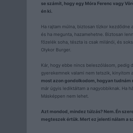
se számít, hogy egy Móra Ferenc vagy Vörö
én ki.
Ha rajtam múlna, biztosan tízkor kezdődne a
és ha megunta, hazamehetne. Biztosan lenn
főzelék soha, tészta is csak milánói, és s
Olykor Burger.
Kár, hogy ebbe nincs beleszólásom, pedig d
gyerekemnek valami nem tetszik, kinyitom 
most azon gondolkodom, hogyan tudnám me
már úgyis lediktáltam a nagyobbiknak. Ha hár
Másképpen nem lehet.
Azt mondod, mindez túlzás? Nem. Én szer
megteszek értük. Mert ez jelenti nálam a s