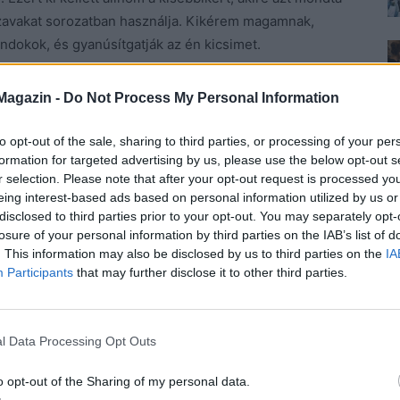
 szavakat sorozatban használja. Kikérem magamnak,
undokok, és gyanúsítgatják az én kicsimet.
z a Mira nevű állította, akinek eltűnt a tolltartójából
Magazin -
Do Not Process My Personal Information
olyanja van, ami nem jelenti azt, hogy ő vette el.
to opt-out of the sale, sharing to third parties, or processing of your per
ogok a tanító néninek. Az én gyerekem nem robot,
formation for targeted advertising by us, please use the below opt-out s
r selection. Please note that after your opt-out request is processed y
 is unalmas, pláne tollal. Persze, hogy könnyedén
eing interest-based ads based on personal information utilized by us or
sra is jár. Be van táblázva a napja, de imádja mind. Este
disclosed to third parties prior to your opt-out. You may separately opt-
íz után ágyba kerül. Addig tévézhet, mert valahogy ki
losure of your personal information by third parties on the IAB’s list of
. This information may also be disclosed by us to third parties on the
IA
Participants
that may further disclose it to other third parties.
ekeimet. Majd köszönnek, ha akarnak, amikor eljön az
sok nem tolakodóak vagy szemtelenek. Az enyémek
l Data Processing Opt Outs
hogy Zalán szája büdös, meg otthon olyan filmeket
nnük zombi meg szex, de hogy lehetne ezt eltiltani
o opt-out of the Sharing of my personal data.
 anyjuk. Vicces nő.