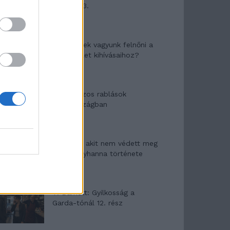
mítosza 3.
Képtelenek vagyunk felnőni a
felnőtt élet kihívásaihoz?
Altatógázos rablások
Olaszországban
A kislány, akit nem védett meg
senki – Lyhanna története
T. Barnett: Gyilkosság a
Garda-tónál 12. rész