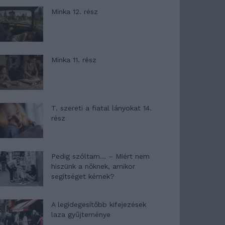
Minka 12. rész
Minka 11. rész
T. szereti a fiatal lányokat 14.
rész
Pedig szóltam… – Miért nem
hiszünk a nőknek, amikor
segítséget kérnek?
A legidegesítőbb kifejezések
laza gyűjteménye