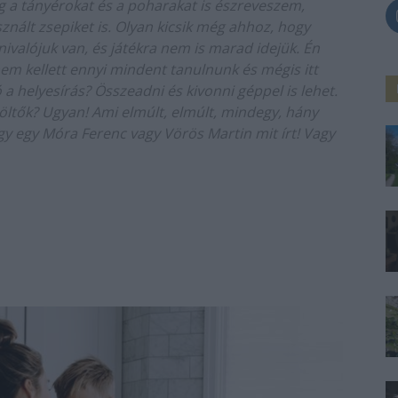
 a tányérokat és a poharakat is észreveszem,
nált zsepiket is. Olyan kicsik még ahhoz, hogy
ivalójuk van, és játékra nem is marad idejük. Én
em kellett ennyi mindent tanulnunk és mégis itt
a helyesírás? Összeadni és kivonni géppel is lehet.
öltők? Ugyan! Ami elmúlt, elmúlt, mindegy, hány
ogy egy Móra Ferenc vagy Vörös Martin mit írt! Vagy