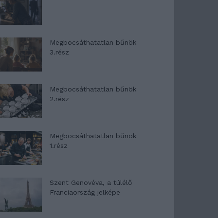
Megbocsáthatatlan bűnök
3.rész
Megbocsáthatatlan bűnök
2.rész
Megbocsáthatatlan bűnök
1.rész
Szent Genovéva, a túlélő
Franciaország jelképe