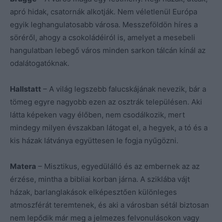
apró hidak, csatornák alkotják. Nem véletlenül Európa
egyik leghangulatosabb városa. Messzeföldön híres a
söréről, ahogy a csokoládéiról is, amelyet a mesebeli
hangulatban lebegő város minden sarkon tálcán kínál az
odalátogatóknak.
Hallstatt
– A világ legszebb falucskájának nevezik, bár a
tömeg egyre nagyobb ezen az osztrák településen. Aki
látta képeken vagy élőben, nem csodálkozik, mert
mindegy milyen évszakban látogat el, a hegyek, a tó és a
kis házak látványa együttesen le fogja nyűgözni.
Matera
– Misztikus, egyedülálló és az embernek az az
érzése, mintha a bibliai korban járna. A sziklába vájt
házak, barlanglakások elképesztően különleges
atmoszférát teremtenek, és aki a városban sétál biztosan
nem lepődik már meg a jelmezes felvonulásokon vagy