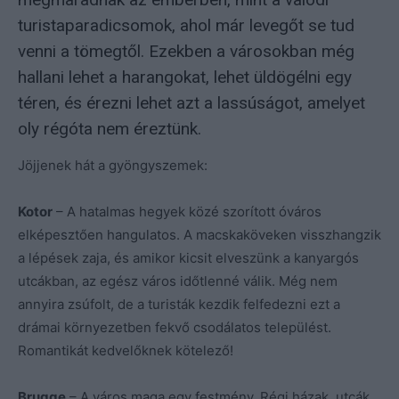
turistaparadicsomok, ahol már levegőt se tud
venni a tömegtől. Ezekben a városokban még
hallani lehet a harangokat, lehet üldögélni egy
téren, és érezni lehet azt a lassúságot, amelyet
oly régóta nem éreztünk.
Jöjjenek hát a gyöngyszemek:
Kotor
– A hatalmas hegyek közé szorított óváros
elképesztően hangulatos. A macskaköveken visszhangzik
a lépések zaja, és amikor kicsit elveszünk a kanyargós
utcákban, az egész város időtlenné válik. Még nem
annyira zsúfolt, de a turisták kezdik felfedezni ezt a
drámai környezetben fekvő csodálatos települést.
Romantikát kedvelőknek kötelező!
Brugge
– A város maga egy festmény. Régi házak, utcák,