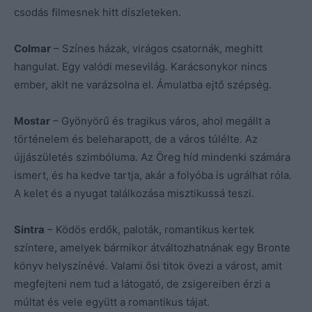
csodás filmesnek hitt díszleteken.
Colmar
– Színes házak, virágos csatornák, meghitt
hangulat. Egy valódi mesevilág. Karácsonykor nincs
ember, akit ne varázsolna el. Ámulatba ejtő szépség.
Mostar
– Gyönyörű és tragikus város, ahol megállt a
történelem és beleharapott, de a város túlélte. Az
újjászületés szimbóluma. Az Öreg híd mindenki számára
ismert, és ha kedve tartja, akár a folyóba is ugrálhat róla.
A kelet és a nyugat találkozása misztikussá teszi.
Sintra
– Ködös erdők, paloták, romantikus kertek
színtere, amelyek bármikor átváltozhatnának egy Bronte
könyv helyszínévé. Valami ősi titok övezi a várost, amit
megfejteni nem tud a látogató, de zsigereiben érzi a
múltat és vele együtt a romantikus tájat.