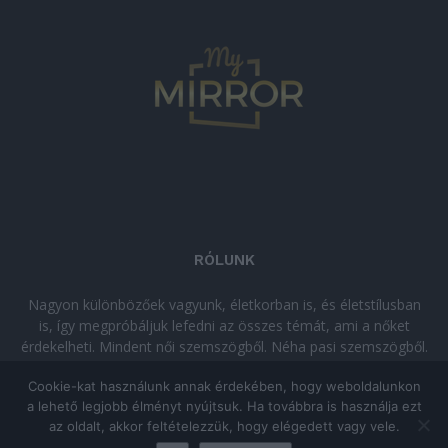
RÓLUNK
Nagyon különbözőek vagyunk, életkorban is, és életstílusban
is, így megpróbáljuk lefedni az összes témát, ami a nőket
érdekelheti. Mindent női szemszögből. Néha pasi szemszögből.
Néha komolyan, néha szórakozva. Olvass minket, ha egy kis
Cookie-kat használunk annak érdekében, hogy weboldalunkon
kikapcsolódásra vágysz!
a lehető legjobb élményt nyújtsuk. Ha továbbra is használja ezt
az oldalt, akkor feltételezzük, hogy elégedett vagy vele.
© Copyright 2026 - mymirror.hu
ADATKEZELÉSI TÁJÉKOZTATÓ
|