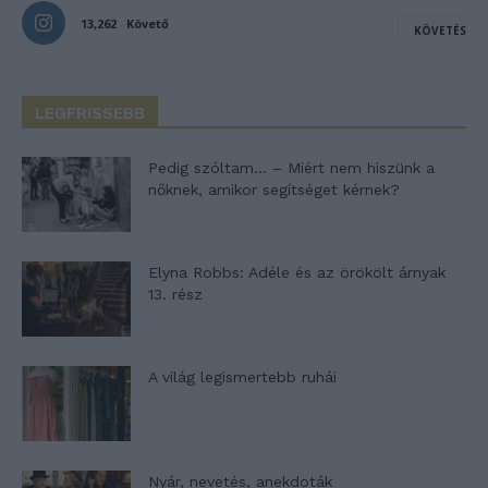
13,262
Követő
KÖVETÉS
LEGFRISSEBB
Pedig szóltam… – Miért nem hiszünk a
nőknek, amikor segítséget kérnek?
Elyna Robbs: Adéle és az örökölt árnyak
13. rész
A világ legismertebb ruhái
Nyár, nevetés, anekdoták