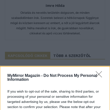
Imre Hilda
Oktatás és nevelés területén dolgozom, de minden
szabadidőmben írok. Szeretek belesni a hétköznapok függönye
mögé és közben keresem az embert, a nőt a jól legyártott álarcok
mögött. Néha meséket is írok, de gyakrabban novellákat,
cikkeket és apró vicces történeteket.
KAPCSOLÓDÓ CIKKEK
TÖBB A SZERZŐTŐL
Pedig szóltam… – Miért nem hiszünk a
nőknek, amikor segítséget kérnek?
MyMirror Magazin -
Do Not Process My Personal
Information
If you wish to opt-out of the sale, sharing to third parties, or
Elyna Robbs: Adéle és az örökölt
processing of your personal or sensitive information for
árnyak 13. rész
targeted advertising by us, please use the below opt-out
section to confirm your selection. Please note that after your