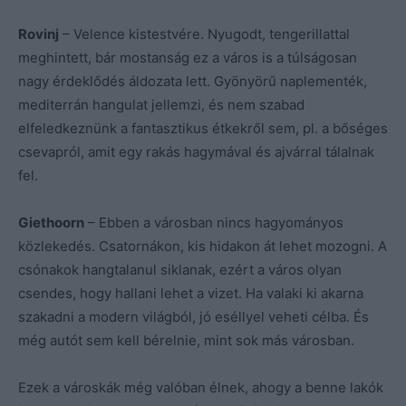
Rovinj
– Velence kistestvére. Nyugodt, tengerillattal
meghintett, bár mostanság ez a város is a túlságosan
nagy érdeklődés áldozata lett. Gyönyörű naplementék,
mediterrán hangulat jellemzi, és nem szabad
elfeledkeznünk a fantasztikus étkekről sem, pl. a bőséges
csevapról, amit egy rakás hagymával és ajvárral tálalnak
fel.
Giethoorn
– Ebben a városban nincs hagyományos
közlekedés. Csatornákon, kis hidakon át lehet mozogni. A
csónakok hangtalanul siklanak, ezért a város olyan
csendes, hogy hallani lehet a vizet. Ha valaki ki akarna
szakadni a modern világból, jó eséllyel veheti célba. És
még autót sem kell bérelnie, mint sok más városban.
Ezek a városkák még valóban élnek, ahogy a benne lakók