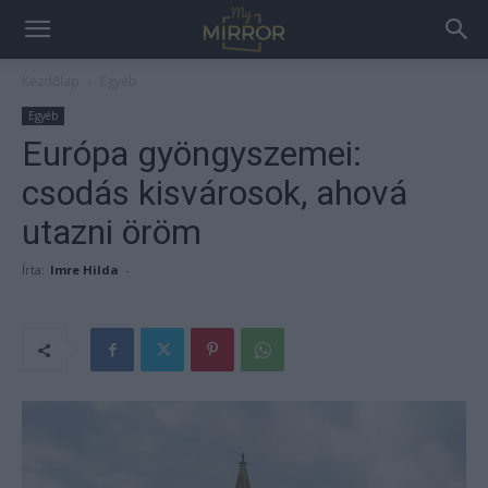
Kezdőlap
Egyéb
Egyéb
Európa gyöngyszemei:
csodás kisvárosok, ahová
utazni öröm
Írta:
Imre Hilda
-