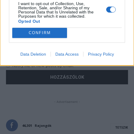
I want to opt-out of Collection, Use,
Retention, Sale, and/or Sharing of my
Personal Data that Is Unrelated with the
Purposes for which it was collected.
Opted Out
CONFIRM
Save my name, email, and website in this browser for the
next time I comment.
Data Deletion
Data Access
Privacy Policy
Notify me of follow-up comments by email.
Notify me of new posts by email.
- Advertisement -
46,301
Rajongók
TETSZIK