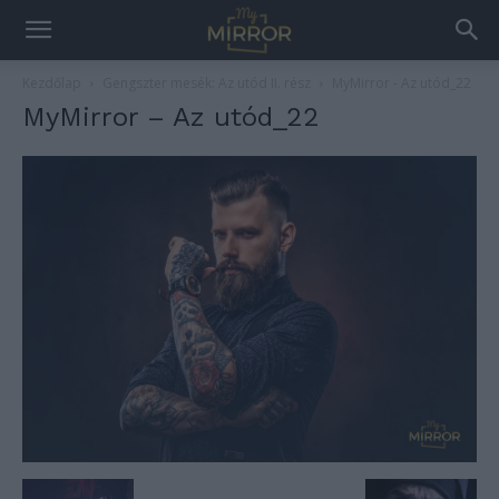
Kezdőlap
Gengszter mesék: Az utód II. rész
MyMirror - Az utód_22
MyMirror – Az utód_22