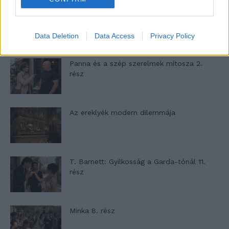
A családok, akik soha nem hagyták abba
várakozást – Ha egy...
Data Deletion
Data Access
Privacy Policy
Panna és a szép szerelmek mítosza 2.
rész
Az ereklyék modern dilemmája
T. Barnett: Gyilkosság a Garda-tónál 11.
rész
Minka 8. rész