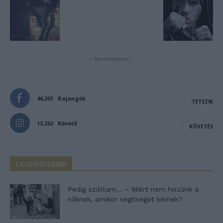
- Advertisement -
46,301
Rajongók
TETSZIK
13,262
Követő
KÖVETÉS
LEGFRISSEBB
Pedig szóltam… – Miért nem hiszünk a
nőknek, amikor segítséget kérnek?