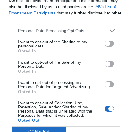
IAB’s list of downstream participants. This information may
also be disclosed by us to third parties on the
IAB’s List of
Downstream Participants
that may further disclose it to other
third parties.
Minka 9. rész
Personal Data Processing Opt Outs
I want to opt-out of the Sharing of my
personal data.
Opted In
Máltai kaland 7.
I want to opt-out of the Sale of my
Personal Data.
Opted In
I want to opt-out of processing my
10 tanács, ha jobban akarod érezni magad
Personal Data for Targeted Advertising.
a hétköznapokban
Opted In
I want to opt-out of Collection, Use,
Retention, Sale, and/or Sharing of my
Personal Data that Is Unrelated with the
Egy ház, amely a tengerre és a fényre
Purposes for which it was collected.
nyílik – Villa...
Opted Out
CONFIRM