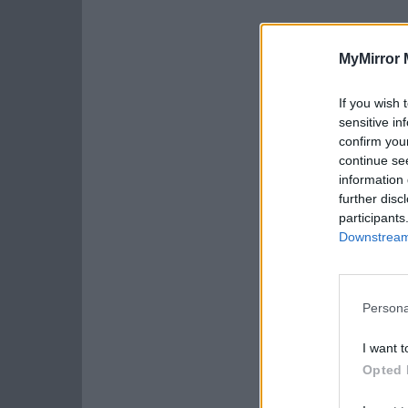
MyMirror 
If you wish 
sensitive in
confirm you
continue se
information 
further disc
participants
Downstream 
Persona
I want t
Opted 