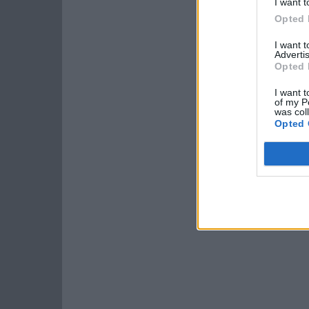
I want t
Opted 
I want 
Advertis
Opted 
I want t
of my P
was col
Opted 