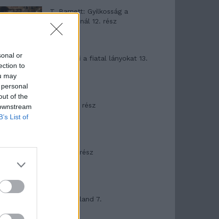
T. Barnett: Gyilkosság a
Garda-tónál 12. rész
sonal or
T. szereti a fiatal lányokat 13.
ection to
rész
ou may
 personal
out of the
Minka 10. rész
 downstream
B’s List of
Minka 9. rész
Máltai kaland 7.