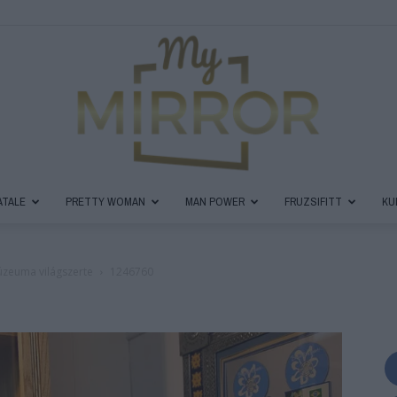
ATALE
PRETTY WOMAN
MAN POWER
FRUZSIFITT
KU
MyMirror
úzeuma világszerte
1246760
Magazin