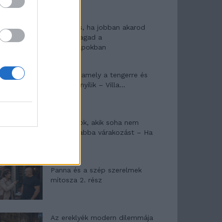
10 tanács, ha jobban akarod
érezni magad a
hétköznapokban
Egy ház, amely a tengerre és
a fényre nyílik – Villa...
A családok, akik soha nem
hagyták abba várakozást – Ha
egy...
Panna és a szép szerelmek
mítosza 2. rész
Az ereklyék modern dilemmája