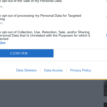
o opt-out of the Sale of my Personal Data.
In
to opt-out of processing my Personal Data for Targeted
ing.
In
o opt-out of Collection, Use, Retention, Sale, and/or Sharing
ersonal Data that Is Unrelated with the Purposes for which it
lected.
Out
CONFIRM
Data Deletion
Data Access
Privacy Policy