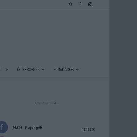
LT
ÖTPERCESEK
ELŐADÁSOK
- Advertisement -
46,301
Rajongók
TETSZIK