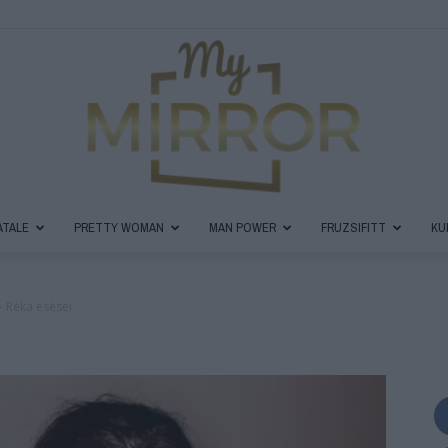
ATALE
PRETTY WOMAN
MAN POWER
FRUZSIFITT
KU
MyMirror
- Réka esései
Magazin