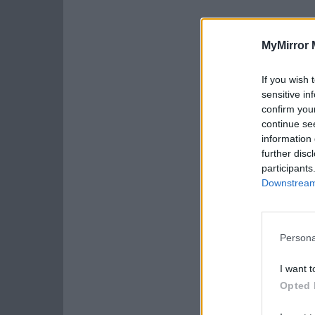
MyMirror 
If you wish 
sensitive in
confirm you
continue se
information 
further disc
participants
Downstream 
Persona
I want t
Opted 