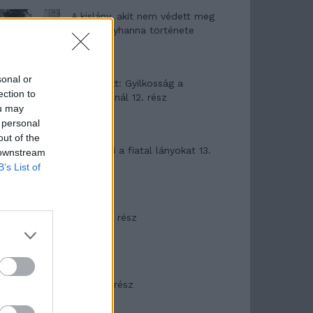
A kislány, akit nem védett meg
senki – Lyhanna története
sonal or
T. Barnett: Gyilkosság a
ection to
Garda-tónál 12. rész
ou may
 personal
out of the
T. szereti a fiatal lányokat 13.
 downstream
rész
B’s List of
Minka 10. rész
Minka 9. rész