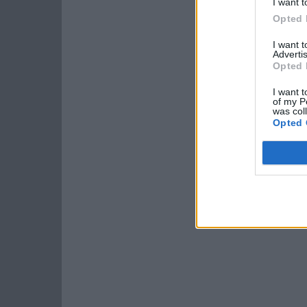
I want t
Opted 
I want 
Advertis
Opted 
I want t
of my P
was col
Opted 