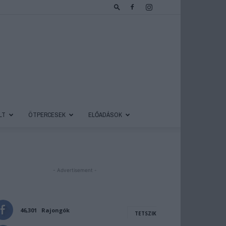
LT
ÖTPERCESEK
ELŐADÁSOK
- Advertisement -
46,301
Rajongók
TETSZIK