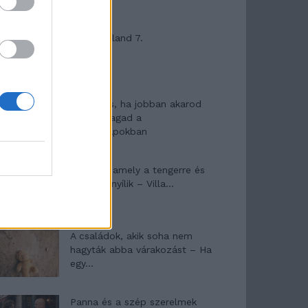
Máltai kaland 7.
10 tanács, ha jobban akarod
érezni magad a
hétköznapokban
Egy ház, amely a tengerre és
a fényre nyílik – Villa...
A családok, akik soha nem
hagyták abba várakozást – Ha
egy...
Panna és a szép szerelmek