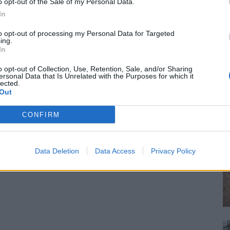
o opt-out of the Sale of my Personal Data.
In
to opt-out of processing my Personal Data for Targeted
ing.
In
o opt-out of Collection, Use, Retention, Sale, and/or Sharing
ersonal Data that Is Unrelated with the Purposes for which it
lected.
Out
CONFIRM
Data Deletion
Data Access
Privacy Policy