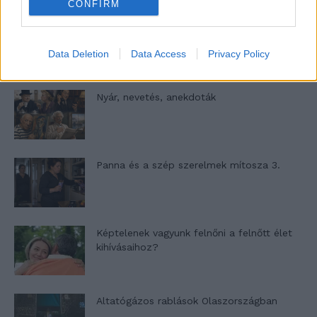
CONFIRM
A világ legismertebb ruhái
Data Deletion
Data Access
Privacy Policy
Nyár, nevetés, anekdoták
Panna és a szép szerelmek mítosza 3.
Képtelenek vagyunk felnőni a felnőtt élet
kihívásaihoz?
Altatógázos rablások Olaszországban