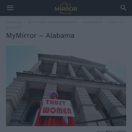
Kezdőlap
Igen a teljes abortusztilalomra… Alabamában
MyMirror -
Alabama
MyMirror – Alabama