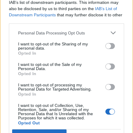
IAB’s list of downstream participants. This information may
T. szereti a fiatal lányokat 14. rész
also be disclosed by us to third parties on the
IAB’s List of
Downstream Participants
that may further disclose it to other
third parties.
Pedig szóltam… – Miért nem hiszünk a
Personal Data Processing Opt Outs
nőknek, amikor segítséget kérnek?
I want to opt-out of the Sharing of my
personal data.
Opted In
A legidegesítőbb kifejezések laza
I want to opt-out of the Sale of my
gyűjteménye
Personal Data.
Opted In
I want to opt-out of processing my
Elyna Robbs: Adéle és az örökölt árnyak
Personal Data for Targeted Advertising.
13. rész
Opted In
I want to opt-out of Collection, Use,
Retention, Sale, and/or Sharing of my
Personal Data that Is Unrelated with the
Woody Allen megosztó zsenialitása
Purposes for which it was collected.
Opted Out