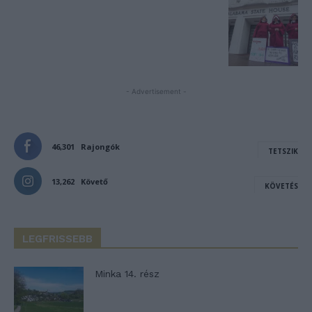
- Advertisement -
46,301
Rajongók
TETSZIK
13,262
Követő
KÖVETÉS
LEGFRISSEBB
Minka 14. rész