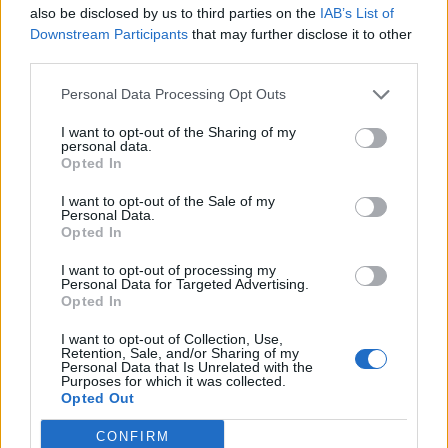
also be disclosed by us to third parties on the
IAB’s List of
Downstream Participants
that may further disclose it to other
third parties.
Pedig szóltam… – Miért nem hiszünk a
nőknek, amikor segítséget kérnek?
Personal Data Processing Opt Outs
I want to opt-out of the Sharing of my
personal data.
Opted In
A legidegesítőbb kifejezések laza
gyűjteménye
I want to opt-out of the Sale of my
Personal Data.
Opted In
Elyna Robbs: Adéle és az örökölt árnyak
I want to opt-out of processing my
Personal Data for Targeted Advertising.
13. rész
Opted In
I want to opt-out of Collection, Use,
Retention, Sale, and/or Sharing of my
Woody Allen megosztó zsenialitása
Personal Data that Is Unrelated with the
Purposes for which it was collected.
Opted Out
CONFIRM