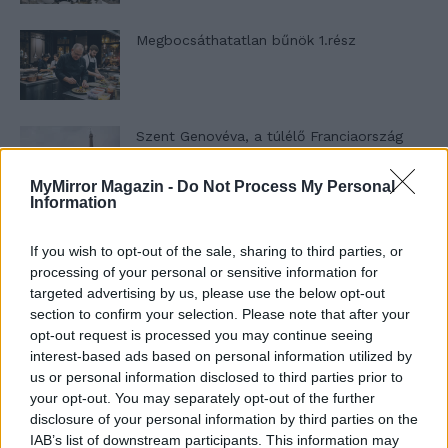
Megbocsáthatatlan bűnök 1.rész
Szent Genovéva, a túlélő Franciaország
jelképe
MyMirror Magazin -
Do Not Process My Personal
Information
Minka 12. rész
If you wish to opt-out of the sale, sharing to third parties, or
processing of your personal or sensitive information for
targeted advertising by us, please use the below opt-out
section to confirm your selection. Please note that after your
Minka 11. rész
opt-out request is processed you may continue seeing
interest-based ads based on personal information utilized by
us or personal information disclosed to third parties prior to
your opt-out. You may separately opt-out of the further
disclosure of your personal information by third parties on the
T. szereti a fiatal lányokat 14. rész
IAB’s list of downstream participants. This information may