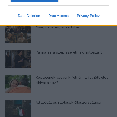
A világ legismertebb ruhái
Data Deletion
Data Access
Privacy Policy
Nyár, nevetés, anekdoták
Panna és a szép szerelmek mítosza 3.
Képtelenek vagyunk felnőni a felnőtt élet
kihívásaihoz?
Altatógázos rablások Olaszországban