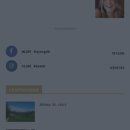
- Advertisement -
46,301
Rajongók
TETSZIK
13,262
Követő
KÖVETÉS
LEGFRISSEBB
Minka 14. rész