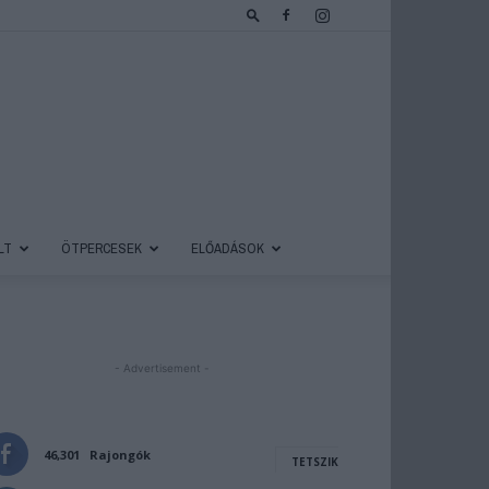
LT
ÖTPERCESEK
ELŐADÁSOK
- Advertisement -
46,301
Rajongók
TETSZIK