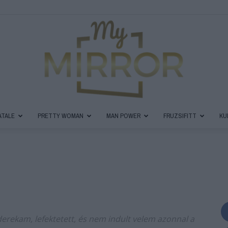
ATALE
PRETTY WOMAN
MAN POWER
FRUZSIFITT
KU
MyMirror
Magazin
erekam, lefektetett, és nem indult velem azonnal a