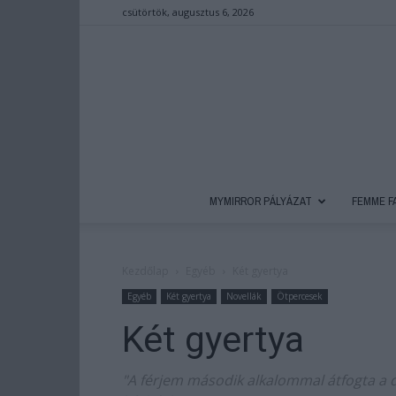
csütörtök, augusztus 6, 2026
MYMIRROR PÁLYÁZAT
FEMME F
Kezdőlap
Egyéb
Két gyertya
Egyéb
Két gyertya
Novellák
Ötpercesek
Két gyertya
"A férjem második alkalommal átfogta a d