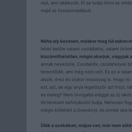
sejt, ami találkozik. El se tudja hinni az e
majd az összeolvadásuk.
Néha oly kevésen, máskor meg túl sokon m
lehet belőle valami csodálatos, valami örömt
kiszámíthatatlan, mégis akarjuk, vágyjuk 
annak nevezünk. Csodanők, csodahelyek bőve
teremtődik, ami még nem volt. És ez a valam
alszik, érez és olykor mosolyog is. Hogy mi
ezt, azt, de egy anya legelőször azt hiszi, t
és meleg? Nem hívogatta eléggé az új lakót.
történéseit befolyásolni tudja. Nehezen foga
mégis kilökheti a jövevényt, és ennek oka le
Ülök a szobában, május van, már nem söté