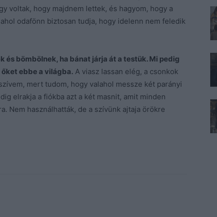
y voltak, hogy majdnem lettek, és hagyom, hogy a
alahol odafönn biztosan tudja, hogy idelenn nem feledik
és bömbölnek, ha bánat járja át a testük. Mi pedig
 őket ebbe a világba.
A viasz lassan elég, a csonkok
szívem, mert tudom, hogy valahol messze két parányi
ig elrakja a fiókba azt a két masnit, amit minden
a. Nem használhatták, de a szívünk ajtaja örökre