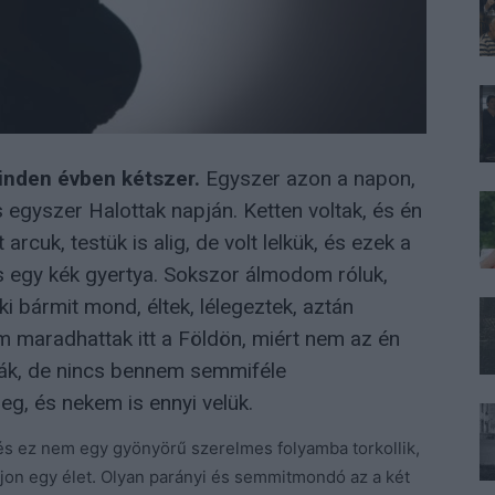
inden évben kétszer.
Egyszer azon a napon,
 egyszer Halottak napján. Ketten voltak, és én
rcuk, testük is alig, de volt lelkük, és ezek a
s egy kék gyertya. Sokszor álmodom róluk,
ki bármit mond, éltek, lélegeztek, aztán
 maradhattak itt a Földön, miért nem az én
ták, de nincs bennem semmiféle
g, és nekem is ennyi velük.
 és ez nem egy gyönyörű szerelmes folyamba torkollik,
jon egy élet. Olyan parányi és semmitmondó az a két