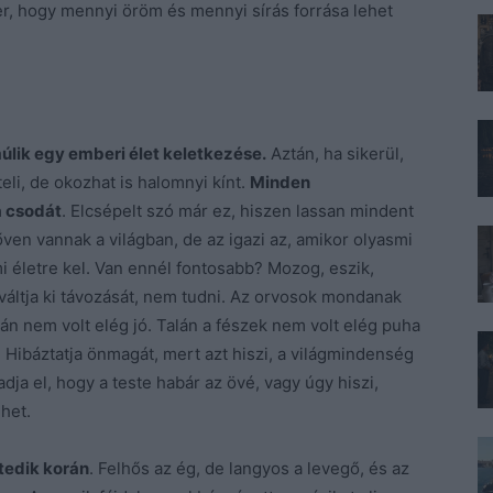
mber, hogy mennyi öröm és mennyi sírás forrása lehet
úlik egy emberi élet keletkezése.
Aztán, ha sikerül,
eli, de okozhat is halomnyi kínt.
Minden
a csodát
. Elcsépelt szó már ez, hiszen lassan mindent
n vannak a világban, de az igazi az, amikor olyasmi
i életre kel. Van ennél fontosabb? Mozog, eszik,
 váltja ki távozását, nem tudni. Az orvosok mondanak
alán nem volt elég jó. Talán a fészek nem volt elég puha
 Hibáztatja önmagát, mert azt hiszi, a világmindenség
dja el, hogy a teste habár az övé, vagy úgy hiszi,
het.
tedik korán
. Felhős az ég, de langyos a levegő, és az