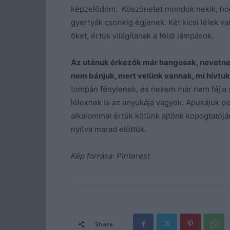
képzelődöm. Köszönetet mondok nekik, hog
gyertyák csonkig égjenek. Két kicsi lélek v
őket, értük világítanak a földi lámpások.
Az utánuk érkezők már hangosak, nevetnek 
nem bánjuk, mert velünk vannak, mi hívtuk
tompán fénylenek, és nekem már nem fáj a 
léleknek is az anyukája vagyok. Apukájuk ped
alkalommal értük kötünk ajtónk kopogtatójár
nyitva marad előttük.
Kép forrása: Pinterest
Share