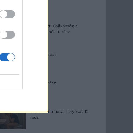
T. Barnett: Gyilkosság a
Garda-tónál 11. rész
Minka 8. rész
Minka 7. rész
T. szereti a fiatal lányokat 12.
rész