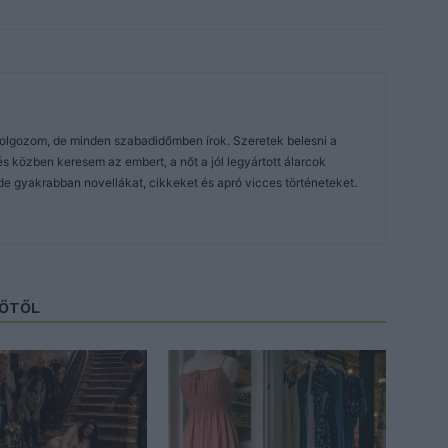
dolgozom, de minden szabadidőmben írok. Szeretek belesni a
közben keresem az embert, a nőt a jól legyártott álarcok
de gyakrabban novellákat, cikkeket és apró vicces történeteket.
ZŐTŐL