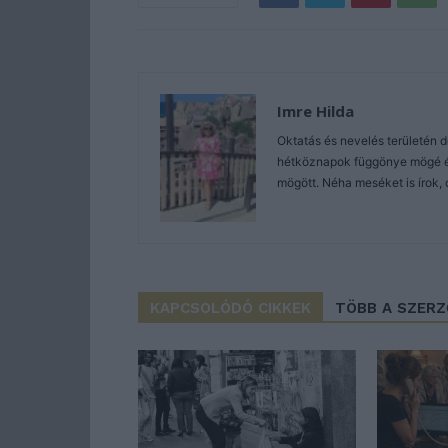
Imre Hilda
Oktatás és nevelés területén 
hétköznapok függönye mögé és 
mögött. Néha meséket is írok, 
KAPCSOLÓDÓ CIKKEK
TÖBB A SZER