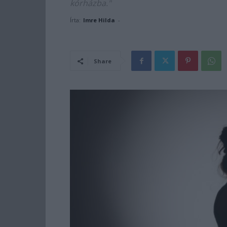
kórházba."
Írta:
Imre Hilda
-
Share