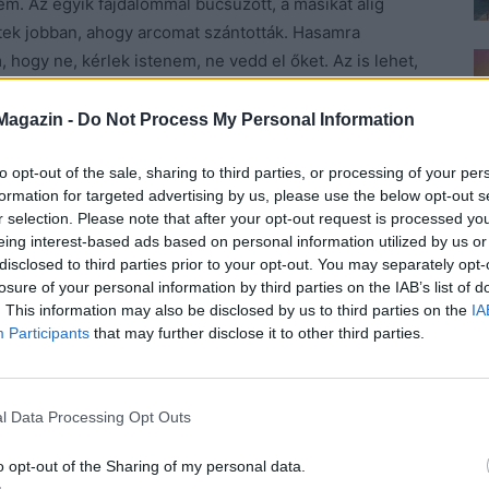
m. Az egyik fájdalommal búcsúzott, a másikat alig
ek jobban, ahogy arcomat szántották. Hasamra
 hogy ne, kérlek istenem, ne vedd el őket. Az is lehet,
ogy másfelé figyelt, és az én két kicsim csak
Magazin -
Do Not Process My Personal Information
to opt-out of the sale, sharing to third parties, or processing of your per
ekam, lefektetett, és nem indult velem azonnal a
formation for targeted advertising by us, please use the below opt-out s
nek ne legyen köze. Nem akartam fehér falakat,
r selection. Please note that after your opt-out request is processed y
atni próbálnak, és azt mormolják, ne aggódjak, nincs
eing interest-based ads based on personal information utilized by us or
Ennél szomorúbb mondatot nem lehet mondani
disclosed to third parties prior to your opt-out. You may separately opt-
m lesz ugyanaz, nem őt hordozom magamban, nem őt
losure of your personal information by third parties on the IAB’s list of
. This information may also be disclosed by us to third parties on the
IA
kor rájövök, hogy létezik, ragyogni kezd a szemem, a
Participants
that may further disclose it to other third parties.
 és aki jöhet, nem lesz ugyanaz. Nem lehet azt
l a reményt. Az a lélek sose jön már vissza. Neki
l Data Processing Opt Outs
tem a kanapén és öleltük egymást, megértettük,
o opt-out of the Sharing of my personal data.
nem érez hasonlót. Senki nem fogja fel, hogy a gyász