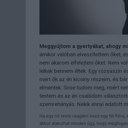
Meggyújtom a gyertyákat, ahogy m
amikor valóban elveszítettem őket, és
nem akarom elfelejteni őket. Nem volt a
lelkek bennem éltek. Egy rózsaszín é
mert ők az én kicsiny részeim, és bár
elmentek. Sose tudom meg, miért nem
testem és az én családom választot
szemrehányás. Nekik ennyi adatott me
Ha egy nő teste reagálni kezd egy férfiéra,
akkor alakulhat minden úgy, hogy megfogan