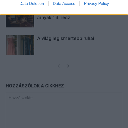
Data Deletion
Data Access
Privacy Policy
Elyna Robbs: Adéle és az örökölt
árnyak 13. rész
A világ legismertebb ruhái
HOZZÁSZÓLOK A CIKKHEZ