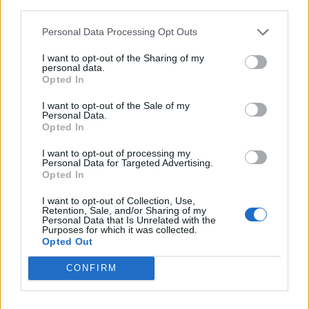
third parties.
Personal Data Processing Opt Outs
I want to opt-out of the Sharing of my
personal data.
Opted In
Imre Hilda
I want to opt-out of the Sale of my
Oktatás és nevelés területén dolgozom, de minden
Personal Data.
szabadidőmben írok. Szeretek belesni a hétköznapok függönye
Opted In
mögé és közben keresem az embert, a nőt a jól legyártott álarcok
I want to opt-out of processing my
mögött. Néha meséket is írok, de gyakrabban novellákat,
Personal Data for Targeted Advertising.
cikkeket és apró vicces történeteket.
Opted In
I want to opt-out of Collection, Use,
Retention, Sale, and/or Sharing of my
Personal Data that Is Unrelated with the
Purposes for which it was collected.
KAPCSOLÓDÓ CIKKEK
TÖBB A SZERZŐTŐL
Opted Out
Pedig szóltam… – Miért nem hiszünk a
CONFIRM
nőknek, amikor segítséget kérnek?