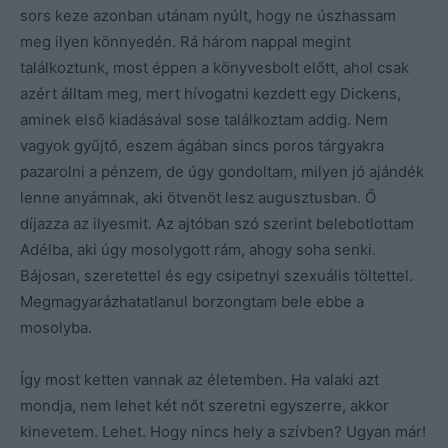
sors keze azonban utánam nyúlt, hogy ne úszhassam
meg ilyen könnyedén. Rá három nappal megint
találkoztunk, most éppen a könyvesbolt előtt, ahol csak
azért álltam meg, mert hívogatni kezdett egy Dickens,
aminek első kiadásával sose találkoztam addig. Nem
vagyok gyűjtő, eszem ágában sincs poros tárgyakra
pazarolni a pénzem, de úgy gondoltam, milyen jó ajándék
lenne anyámnak, aki ötvenöt lesz augusztusban. Ő
díjazza az ilyesmit. Az ajtóban szó szerint belebotlottam
Adélba, aki úgy mosolygott rám, ahogy soha senki.
Bájosan, szeretettel és egy csipetnyi szexuális töltettel.
Megmagyarázhatatlanul borzongtam bele ebbe a
mosolyba.
Így most ketten vannak az életemben. Ha valaki azt
mondja, nem lehet két nőt szeretni egyszerre, akkor
kinevetem. Lehet. Hogy nincs hely a szívben? Ugyan már!