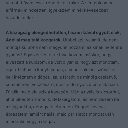
Van ott bőven, csak rendet kell rakni. Az én polcomon
elférnek mindketten. Igyekszem minél kevesebbet
hazudni nekik.
A hazugság elengedhetetlen, hiszen Izával együtt élek,
Adéllal meg találkozgatok.
Utóbbi sejt valamit, de nem
mondja ki. Soha nem megyünk hozzám, ez kinek ne lenne
gyanús? Egyszer festésre hivatkozom, máskor, hogy
elveszett a kulcsom, de volt olyan is, hogy azt mondtam,
egeret láttam a konyhámban, ami borzalmas, szóval, el
kell intéznem a dögöt. Iza, a fáradt, de mindig cselekvő,
semmit nem vesz észre, mert este nyolc után esik haza.
Fürdik, majd elalszik a kanapén. Még a nyála is kicsordul,
ahol pilledten álmodik. Betakargatom, és nem viszem be
az ágyunkba, nehogy felébredjen. Reggel kávéval
ébresztem, amiért hálás, majd pár sietős mondat után
mindenki megy a dolgára.