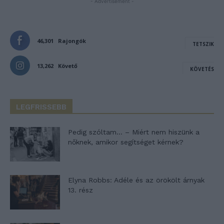
- Advertisement -
46,301
Rajongók
TETSZIK
13,262
Követő
KÖVETÉS
LEGFRISSEBB
Pedig szóltam… – Miért nem hiszünk a
nőknek, amikor segítséget kérnek?
Elyna Robbs: Adéle és az örökölt árnyak
13. rész