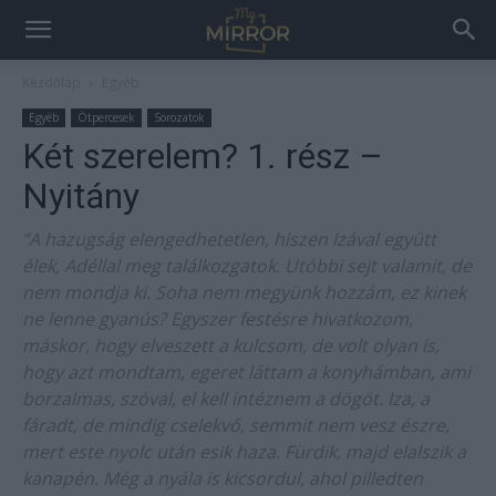
Kezdőlap
Egyéb
Egyéb
Ötpercesek
Sorozatok
Két szerelem? 1. rész –
Nyitány
“A hazugság elengedhetetlen, hiszen Izával együtt
élek, Adéllal meg találkozgatok. Utóbbi sejt valamit, de
nem mondja ki. Soha nem megyünk hozzám, ez kinek
ne lenne gyanús? Egyszer festésre hivatkozom,
máskor, hogy elveszett a kulcsom, de volt olyan is,
hogy azt mondtam, egeret láttam a konyhámban, ami
borzalmas, szóval, el kell intéznem a dögöt. Iza, a
fáradt, de mindig cselekvő, semmit nem vesz észre,
mert este nyolc után esik haza. Fürdik, majd elalszik a
kanapén. Még a nyála is kicsordul, ahol pilledten