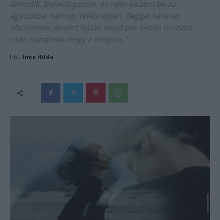
álmodik. Betakargatom, és nem viszem be az
ágyunkba, nehogy felébredjen. Reggel kávéval
ébresztem, amiért hálás, majd pár sietős mondat
után mindenki megy a dolgára.”
Írta:
Imre Hilda
-