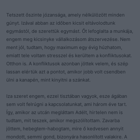
Tetszett őszinte józansága, amely nélkülözött minden
gúnyt. Izával abban az időben kicsit eltávolodtunk
egymástól, de szerettük egymást. Őt lefoglalta a munkája,
engem meg kicsinyke vállalkozásom átszervezése. Nem
ment jól, tudtam, hogy maximum egy évig húzhatom,
emiatt tele voltam stresszel és kerültem a konfliktusokat.
Otthon is. A konfliktusok azonban jöttek velem, és szép
lassan elértük azt a pontot, amikor jobb volt csendben
ülni a kanapén, mint kinyitni a szánkat.
Iza szeret engem, ezzel tisztában vagyok, esze ágában
sem volt felrúgni a kapcsolatunkat, ami három éve tart.
Így, amikor az utcán megláttam Adélt, hirtelen nem is
tudtam, mit teszek, amikor megszólítottam. Zavarba
jöttem, hebegtem-habogtam, mire ő kedvesen annyit
mondott, semmi gond, bizonyára hasonlított valakire. A