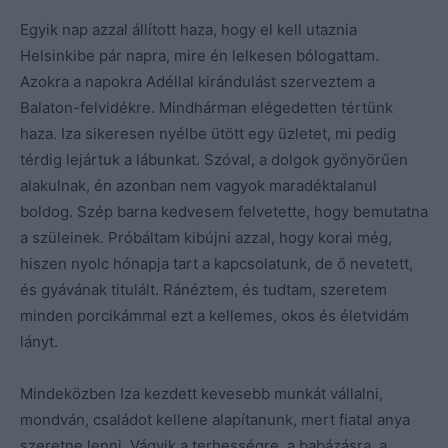
Egyik nap azzal állított haza, hogy el kell utaznia
Helsinkibe pár napra, mire én lelkesen bólogattam.
Azokra a napokra Adéllal kirándulást szerveztem a
Balaton-felvidékre. Mindhárman elégedetten tértünk
haza. Iza sikeresen nyélbe ütött egy üzletet, mi pedig
térdig lejártuk a lábunkat. Szóval, a dolgok gyönyörűen
alakulnak, én azonban nem vagyok maradéktalanul
boldog. Szép barna kedvesem felvetette, hogy bemutatna
a szüleinek. Próbáltam kibújni azzal, hogy korai még,
hiszen nyolc hónapja tart a kapcsolatunk, de ő nevetett,
és gyávának titulált. Ránéztem, és tudtam, szeretem
minden porcikámmal ezt a kellemes, okos és életvidám
lányt.
Mindeközben Iza kezdett kevesebb munkát vállalni,
mondván, családot kellene alapítanunk, mert fiatal anya
szeretne lenni. Vágyik a terhességre, a babázásra, a