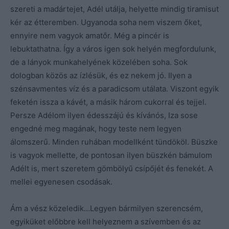
szereti a madártejet, Adél utálja, helyette mindig tiramisut
kér az étteremben. Ugyanoda soha nem viszem őket,
ennyire nem vagyok amatőr. Még a pincér is
lebuktathatna. Így a város igen sok helyén megfordulunk,
de a lányok munkahelyének közelében soha. Sok
dologban közös az ízlésük, és ez nekem jó. Ilyen a
szénsavmentes víz és a paradicsom utálata. Viszont egyik
feketén issza a kávét, a másik három cukorral és tejjel.
Persze Adélom ilyen édesszájú és kívánós, Iza sose
engedné meg magának, hogy teste nem legyen
álomszerű. Minden ruhában modellként tündököl. Büszke
is vagyok mellette, de pontosan ilyen büszkén bámulom
Adélt is, mert szeretem gömbölyű csípőjét és fenekét. A
mellei egyenesen csodásak.
Ám a vész közeledik…Legyen bármilyen szerencsém,
egyiküket előbbre kell helyeznem a szívemben és az