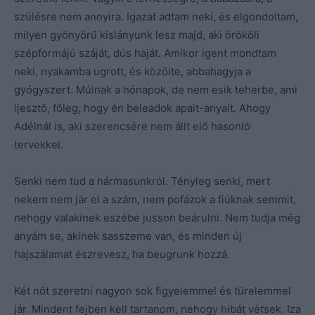
szülésre nem annyira. Igazat adtam neki, és elgondoltam,
milyen gyönyörű kislányunk lesz majd, aki örököli
szépformájú száját, dús haját. Amikor igent mondtam
neki, nyakamba ugrott, és közölte, abbahagyja a
gyógyszert. Múlnak a hónapok, de nem esik teherbe, ami
ijesztő, főleg, hogy én beleadok apait-anyait. Ahogy
Adélnál is, aki szerencsére nem állt elő hasonló
tervekkel.
Senki nem tud a hármasunkról. Tényleg senki, mert
nekem nem jár el a szám, nem pofázok a fiúknak semmit,
nehogy valakinek eszébe jusson beárulni. Nem tudja még
anyám se, akinek sasszeme van, és minden új
hajszálamat észrevesz, ha beugrunk hozzá.
Két nőt szeretni nagyon sok figyelemmel és türelemmel
jár. Mindent fejben kell tartanom, nehogy hibát vétsek. Iza