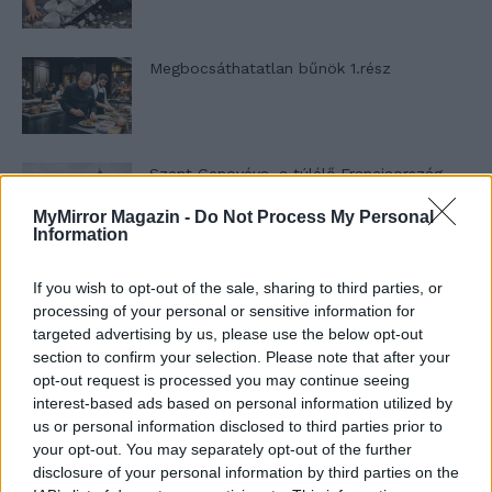
Megbocsáthatatlan bűnök 1.rész
Szent Genovéva, a túlélő Franciaország
jelképe
MyMirror Magazin -
Do Not Process My Personal
Information
Minka 12. rész
If you wish to opt-out of the sale, sharing to third parties, or
processing of your personal or sensitive information for
targeted advertising by us, please use the below opt-out
section to confirm your selection. Please note that after your
opt-out request is processed you may continue seeing
Minka 11. rész
interest-based ads based on personal information utilized by
us or personal information disclosed to third parties prior to
your opt-out. You may separately opt-out of the further
disclosure of your personal information by third parties on the
T. szereti a fiatal lányokat 14. rész