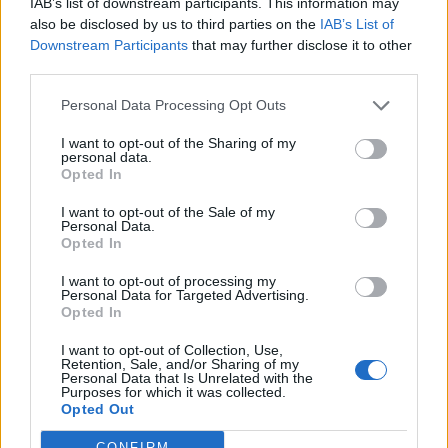
IAB’s list of downstream participants. This information may
also be disclosed by us to third parties on the
IAB’s List of
Downstream Participants
that may further disclose it to other
third parties.
Pedig szóltam… – Miért nem hiszünk a
Personal Data Processing Opt Outs
nőknek, amikor segítséget kérnek?
I want to opt-out of the Sharing of my
personal data.
Opted In
A legidegesítőbb kifejezések laza
gyűjteménye
I want to opt-out of the Sale of my
Personal Data.
Opted In
I want to opt-out of processing my
Elyna Robbs: Adéle és az örökölt árnyak
Personal Data for Targeted Advertising.
13. rész
Opted In
I want to opt-out of Collection, Use,
Retention, Sale, and/or Sharing of my
Personal Data that Is Unrelated with the
Woody Allen megosztó zsenialitása
Purposes for which it was collected.
Opted Out
CONFIRM