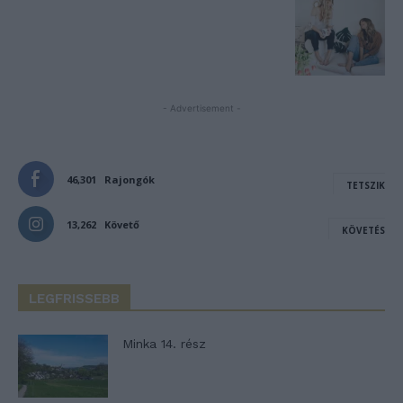
- Advertisement -
46,301
Rajongók
TETSZIK
13,262
Követő
KÖVETÉS
LEGFRISSEBB
Minka 14. rész