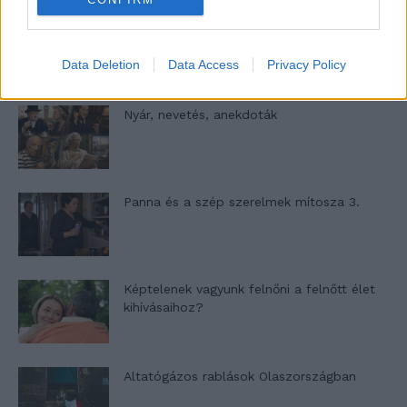
A világ legismertebb ruhái
Data Deletion
Data Access
Privacy Policy
Nyár, nevetés, anekdoták
Panna és a szép szerelmek mítosza 3.
Képtelenek vagyunk felnőni a felnőtt élet
kihívásaihoz?
Altatógázos rablások Olaszországban