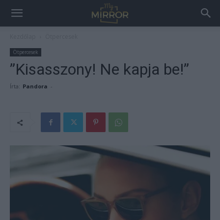
Kezdőlap
Ötpercesek
Ötpercesek
”Kisasszony! Ne kapja be!”
Írta:
Pandora
-