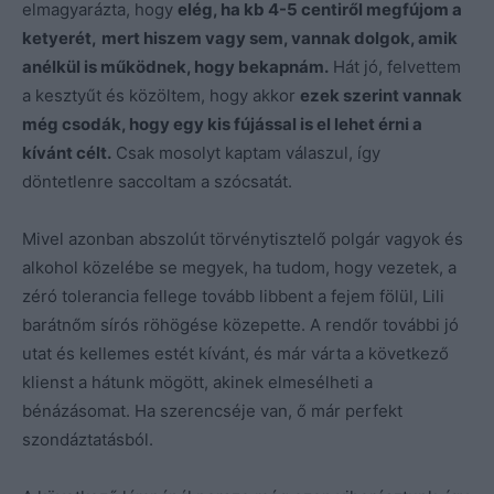
elmagyarázta, hogy
elég, ha kb 4-5 centiről megfújom a
ketyerét,
mert hiszem vagy sem, vannak dolgok, amik
anélkül is működnek, hogy bekapnám.
Hát jó, felvettem
a kesztyűt és közöltem, hogy akkor
ezek szerint vannak
még csodák, hogy egy kis fújással is el lehet érni a
kívánt célt.
Csak mosolyt kaptam válaszul, így
döntetlenre saccoltam a szócsatát.
Mivel azonban abszolút törvénytisztelő polgár vagyok és
alkohol közelébe se megyek, ha tudom, hogy vezetek, a
zéró tolerancia fellege tovább libbent a fejem fölül, Lili
barátnőm sírós röhögése közepette. A rendőr további jó
utat és kellemes estét kívánt, és már várta a következő
klienst a hátunk mögött, akinek elmesélheti a
bénázásomat. Ha szerencséje van, ő már perfekt
szondáztatásból.