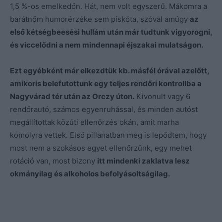
1,5 %-os emelkedőn. Hát, nem volt egyszerű. Mákomra a
barátnőm humorérzéke sem piskóta, szóval amúgy
az
első kétségbeesési hullám után már tudtunk vigyorogni,
és viccelődni a nem mindennapi éjszakai mulatságon.
Ezt egyébként már elkezdtük kb. másfél órával azelőtt,
amikoris belefutottunk egy teljes rendőri kontrollba a
Nagyvárad tér után az Orczy úton.
Kivonult vagy 6
rendőrautó, számos egyenruhással, és minden autóst
megállítottak közúti ellenőrzés okán, amit marha
komolyra vettek. Első pillanatban meg is lepődtem, hogy
most nem a szokásos egyet ellenőrzünk, egy mehet
rotáció van, most bizony
itt mindenki zaklatva lesz
okmányilag és alkoholos befolyásoltságilag.