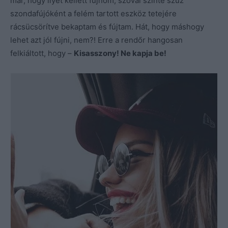
már, hogy ilyet kellett fújnom, szóval szinte szűz
szondafújóként a felém tartott eszköz tetejére
rácsücsörítve bekaptam és fújtam. Hát, hogy máshogy
lehet azt jól fújni, nem?! Erre a rendőr hangosan
felkiáltott, hogy –
Kisasszony! Ne kapja be!