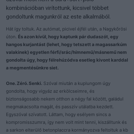
kombinációban virítottunk, kicsivel többet
gondoltunk magunkról az este alkalmából.
Hát így toltuk. Az autómat, picivel éjfél után, a Nagykőrösi
úton.
És azon kívül, hogy kaptunk pár dudaszót, egy
hangos kurjantást (lehet, hogy tetszett a magassarkúm
valakinek) egyetlen férfi/srác/hímnemű/másnemű nem
gondolta úgy, hogy félrehúzódva esetleg kivont karddal
a megmentésünkre siet.
One. Zéró. Senki.
Szóval miután a kuplungom úgy
gondolta, hogy vigyáz az erkölcseimre, és
biztonságosabb nekem otthon a négy fal között, galádul
megmakacsolta magát, és passzív utálatba kezdett.
Egyszóval szívatott. Láttam, hogy esélyem sincs a
kompromisszumra, így nem volt mint tenni, kiszálltunk és
a sarkon elterülő betonplaccra kormányozva feltoltuk a kb