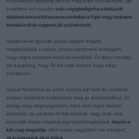
A következő lámpánál persze még ezen vihorásztunk, így
a mellénk érő suzukis
srác végighallgatta a lehúzott
ablakon keresztül eszmecserénket a fújni vagy bekapni
témakörről és roppant jól szórakozott.
Hazaérve én gyorsan pucba vágtam magam,
megbeszéltük a helyet, ahova szeretnénk lelátogatni,
hogy végre emberek közé keveredjünk. És akkor mondta
azt a kuplung, hogy Te azt csak hiszed, hogy mész
szórakozni…
Szóval félretoltuk az autót, hívtunk két taxit és mindenki
szépen hazament a pizsijéhez meg az alvómacijához. Én
amúgy meg megnyugodtam, mert nem fogok lekésni
semmiről, az udvarias férfiak kihaltak. Vagy csak nem
koszolják össze magukat egy kocsitologatással,
hiszen a
két csaj megoldja
. Mint lassan nagyjából már mindent,
akár bekapjuk akár fújjuk.