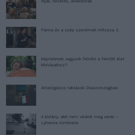
Nyár, nevetés, anekdoták
Panna és a szép szerelmek mítosza 3.
Képtelenek vagyunk felnőni a felnőtt élet
kihívásaihoz?
Altatógázos rablások Olaszországban
A kislány, akit nem védett meg senki –
Lyhanna története