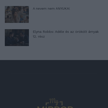
A nevem nem ANYUKA!
Elyna Robbs: Adéle és az örökölt árnyak
12. rész