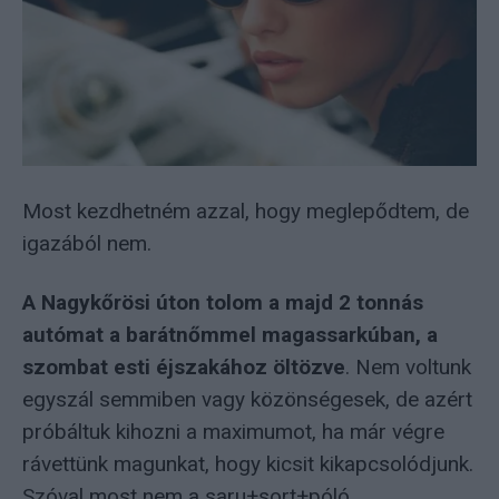
Most kezdhetném azzal, hogy meglepődtem, de
igazából nem.
A Nagykőrösi úton tolom a majd 2 tonnás
autómat a barátnőmmel magassarkúban, a
szombat esti éjszakához öltözve
. Nem voltunk
egyszál semmiben vagy közönségesek, de azért
próbáltuk kihozni a maximumot, ha már végre
rávettünk magunkat, hogy kicsit kikapcsolódjunk.
Szóval most nem a saru+sort+póló