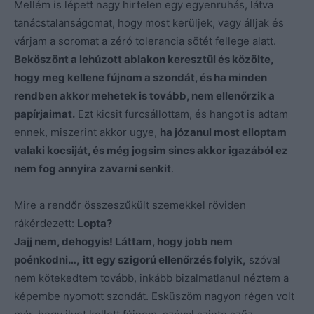
Mellém is lépett nagy hirtelen egy egyenruhás, látva
tanácstalanságomat, hogy most kerüljek, vagy álljak és
várjam a soromat a zéró tolerancia sötét fellege alatt.
Beköszönt a lehúzott ablakon keresztül és közölte,
hogy meg kellene fújnom a szondát, és ha minden
rendben akkor mehetek is tovább, nem ellenőrzik a
papírjaimat.
Ezt kicsit furcsállottam, és hangot is adtam
ennek, miszerint akkor ugye,
ha józanul most elloptam
valaki kocsiját, és még jogsim sincs akkor igazából ez
nem fog annyira zavarni senkit
.
Mire a rendőr összeszűkült szemekkel röviden
rákérdezett:
Lopta?
Jajj nem, dehogyis! Láttam, hogy jobb nem
poénkodni…,
itt egy szigorú ellenőrzés folyik,
szóval
nem kötekedtem tovább, inkább bizalmatlanul néztem a
képembe nyomott szondát. Esküszöm nagyon régen volt