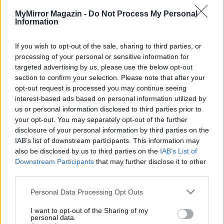
– Nem hiszem, hogy most ez a legjobb, amit tehetnél!
MyMirror Magazin -
Do Not Process My Personal
Jobb, ha nem tudja, hogy itt vagy. Megyek, megnézem,
Information
mit van vele. Maradj nyugton, Rozina, ne makacskodj!
Egyszer az életben hallgass már valakire
!
If you wish to opt-out of the sale, sharing to third parties, or
processing of your personal or sensitive information for
A nő bólintott. Kibontakozott Walter karjaiból és riadtan
targeted advertising by us, please use the below opt-out
section to confirm your selection. Please note that after your
tűrte, hogy magára maradjon. A könnyek csendesen
opt-out request is processed you may continue seeing
csordogáltak tovább az arcán. Sajnálta magát, az egész
interest-based ads based on personal information utilized by
kusza helyzetet, a lányát, akiről nem tudott semmit, és
us or personal information disclosed to third parties prior to
pokolian fájt a feje, ami eszébe juttatta, hogy nem üdülni
your opt-out. You may separately opt-out of the further
disclosure of your personal information by third parties on the
hozták be. Figyelmetlen volt, és jelzést kapott az Égtől,
IAB’s list of downstream participants. This information may
hogy lassítson, ne akarjon mindent egyedül és azonnal
also be disclosed by us to third parties on the
IAB’s List of
megoldani. Ezt azonban nem volt könnyű elfogadnia.
Downstream Participants
that may further disclose it to other
third parties.
Folytatjuk…
Personal Data Processing Opt Outs
Kép forrása: Pinterest
I want to opt-out of the Sharing of my
personal data.