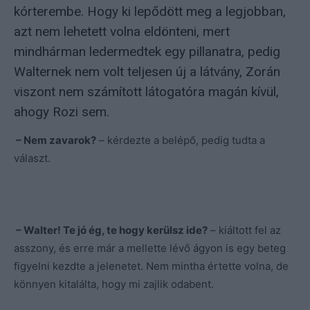
kórterembe. Hogy ki lepődött meg a legjobban,
azt nem lehetett volna eldönteni, mert
mindhárman ledermedtek egy pillanatra, pedig
Walternek nem volt teljesen új a látvány, Zorán
viszont nem számított látogatóra magán kívül,
ahogy Rozi sem.
– Nem zavarok?
– kérdezte a belépő, pedig tudta a
választ.
– Walter! Te jó ég, te hogy kerülsz ide?
– kiáltott fel az
asszony, és erre már a mellette lévő ágyon is egy beteg
figyelni kezdte a jelenetet. Nem mintha értette volna, de
könnyen kitalálta, hogy mi zajlik odabent.