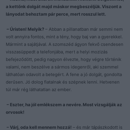
a kettőnk dolgát majd máskor megbeszéljük. Viszont a
lányodat behoztam pár perce, mert rosszul lett.
– Úristen! Melyik?
– Abban a pillanatban már semmi nem
volt annyira fontos, mint a tény, hogy baj van a gyerekkel.
Mármint a sajátjával. A szomszéd ágyon fekvő csendesen
visszasüppedt a telefonjába, mert a helyi mozizás
befejeződött, pedig nagyon élvezte, hogy végre történik
valami, nem beszélve a sármos idegenről, aki szemmel
láthatóan odavolt a betegért. A fene a jó dolgát, gondolta
derűsen. Jó dolog fiatalnak és szépnek lenni. Hetvenen
túl már rég láthatatlan az ember.
– Eszter, ha jól emlékszem a nevére. Most vizsgálják az
orvosok!
– Várj, oda kell mennem hozzá!
– és már tápászkodott is