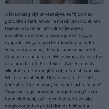
A kíváncsiág olykor veszélyes és fájdalmas,
gondolta a férfi, amikor a másik után indult, ami
teljesen szokatlan lett volna tőle egyéb
esetekben, de most a kisördög nem hagyta
nyugodni. Hogy megérte-e, később se tudta
volna megmondani, de látta, amit látnia kellett.
Abban a szobában, amelyhez virággal a kezében
az a srác tartott, Rozi feküdt. Széles mosolyt
villantott, amikor meglátta őt, mármint a másikat.
Walter visszahőkölt. Hát ez meg miféle játék,
hördült fel? Az asszony két vasat tart a tűzben?
Vagy csak egy ismerőse látogatta meg? Nem
tudta eldönteni, ezért nem habozott sokáig,
megkocogtatta az ajtófélfát és belépett a