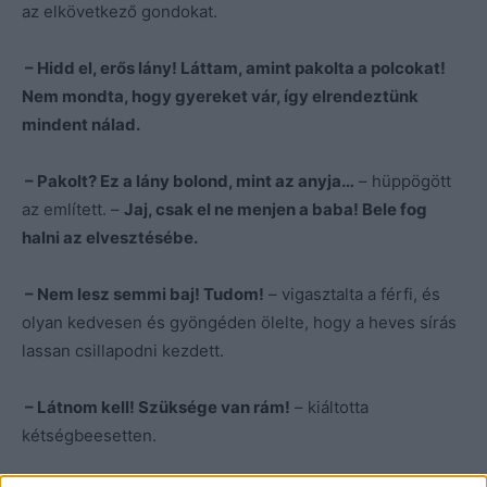
az elkövetkező gondokat.
– Hidd el, erős lány! Láttam, amint pakolta a polcokat!
Nem mondta, hogy gyereket vár, így elrendeztünk
mindent nálad.
– Pakolt? Ez a lány bolond, mint az anyja…
– hüppögött
az említett. –
Jaj, csak el ne menjen a baba! Bele fog
halni az elvesztésébe.
– Nem lesz semmi baj! Tudom!
– vigasztalta a férfi, és
olyan kedvesen és gyöngéden ölelte, hogy a heves sírás
lassan csillapodni kezdett.
– Látnom kell! Szüksége van rám!
– kiáltotta
kétségbeesetten.