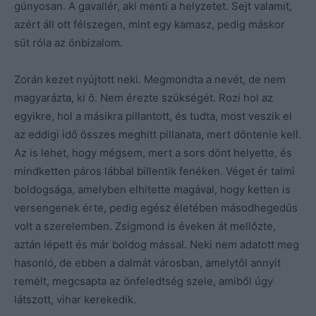
gúnyosan. A gavallér, aki menti a helyzetet. Sejt valamit,
azért áll ott félszegen, mint egy kamasz, pedig máskor
süt róla az önbizalom.
Zorán kezet nyújtott neki. Megmondta a nevét, de nem
magyarázta, ki ő. Nem érezte szükségét. Rozi hol az
egyikre, hol a másikra pillantott, és tudta, most veszik el
az eddigi idő összes meghitt pillanata, mert döntenie kell.
Az is lehet, hogy mégsem, mert a sors dönt helyette, és
mindketten páros lábbal billentik fenéken. Véget ér talmi
boldogsága, amelyben elhitette magával, hogy ketten is
versengenek érte, pedig egész életében másodhegedűs
volt a szerelemben. Zsigmond is éveken át mellőzte,
aztán lépett és már boldog mással. Neki nem adatott meg
hasonló, de ebben a dalmát városban, amelytől annyit
remélt, megcsapta az önfeledtség szele, amiből úgy
látszott, vihar kerekedik.