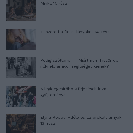
Minka 11. rész
T. szereti a fiatal lányokat 14. rész
Pedig szóltam… – Miért nem hiszünk a
nőknek, amikor segítséget kérnek?
A legidegesítőbb kifejezések laza
gyűjteménye
Elyna Robbs: Adéle és az örökölt árnyak
13. rész