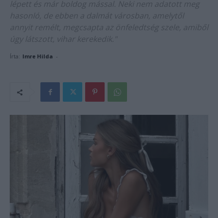
lépett és már boldog mással. Neki nem adatott meg
hasonló, de ebben a dalmát városban, amelytől
annyit remélt, megcsapta az önfeledtség szele, amiből
úgy látszott, vihar kerekedik."
Írta:
Imre Hilda
-