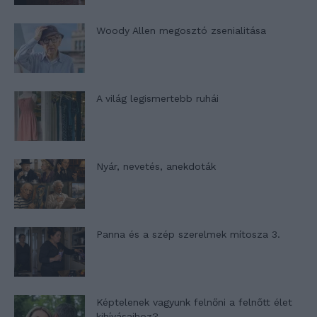
Woody Allen megosztó zsenialitása
A világ legismertebb ruhái
Nyár, nevetés, anekdoták
Panna és a szép szerelmek mítosza 3.
Képtelenek vagyunk felnőni a felnőtt élet
kihívásaihoz?