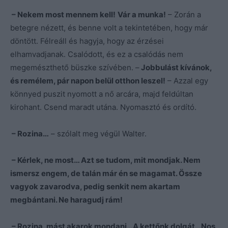
– Nekem most mennem kell!
Vár a munka!
– Zorán a
betegre nézett, és benne volt a tekintetében, hogy már
döntött. Félreáll és hagyja, hogy az érzései
elhamvadjanak. Csalódott, és ez a csalódás nem
megemészthető büszke szívében. –
Jobbulást kívánok,
és remélem, pár napon belül otthon leszel!
– Azzal egy
könnyed puszit nyomott a nő arcára, majd feldúltan
kirohant. Csend maradt utána. Nyomasztó és ordító.
– Rozina…
– szólalt meg végül Walter.
– Kérlek, ne most… Azt se tudom, mit mondjak. Nem
ismersz engem, de talán már én se magamat. Össze
vagyok zavarodva, pedig senkit nem akartam
megbántani. Ne haragudj rám!
– Rozina, mást akarok mondani…A kettőnk dolgát…Nos,