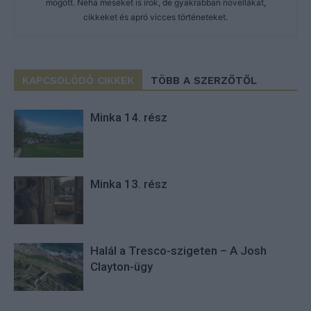
mögött. Néha meséket is írok, de gyakrabban novellákat,
cikkeket és apró vicces történeteket.
KAPCSOLÓDÓ CIKKEK
TÖBB A SZERZŐTŐL
Minka 14. rész
Minka 13. rész
Halál a Tresco-szigeten – A Josh
Clayton-ügy