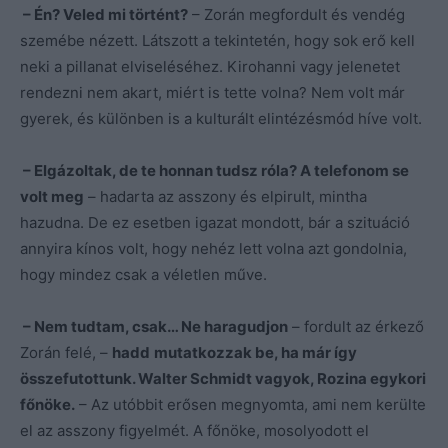
– Én? Veled mi történt?
– Zorán megfordult és vendég
szemébe nézett. Látszott a tekintetén, hogy sok erő kell
neki a pillanat elviseléséhez. Kirohanni vagy jelenetet
rendezni nem akart, miért is tette volna? Nem volt már
gyerek, és különben is a kulturált elintézésmód híve volt.
– Elgázoltak, de te honnan tudsz róla? A telefonom se
volt meg
– hadarta az asszony és elpirult, mintha
hazudna. De ez esetben igazat mondott, bár a szituáció
annyira kínos volt, hogy nehéz lett volna azt gondolnia,
hogy mindez csak a véletlen műve.
– Nem tudtam, csak… Ne haragudjon
– fordult az érkező
Zorán felé, –
hadd
mutatkozzak be, ha már így
összefutottunk. Walter Schmidt vagyok, Rozina egykori
főnöke.
– Az utóbbit erősen megnyomta, ami nem kerülte
el az asszony figyelmét. A főnöke, mosolyodott el