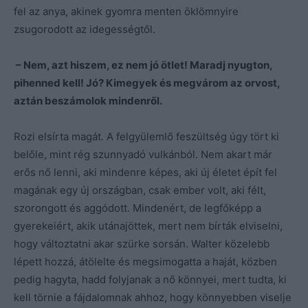
fel az anya, akinek gyomra menten öklömnyire
zsugorodott az idegességtől.
– Nem, azt hiszem, ez nem jó ötlet! Maradj nyugton,
pihenned kell! Jó? Kimegyek és megvárom az orvost,
aztán beszámolok mindenről.
Rozi elsírta magát. A felgyülemlő feszültség úgy tört ki
belőle, mint rég szunnyadó vulkánból. Nem akart már
erős nő lenni, aki mindenre képes, aki új életet épít fel
magának egy új országban, csak ember volt, aki félt,
szorongott és aggódott. Mindenért, de legfőképp a
gyerekeiért, akik utánajöttek, mert nem bírták elviselni,
hogy változtatni akar szürke sorsán. Walter közelebb
lépett hozzá, átölelte és megsimogatta a haját, közben
pedig hagyta, hadd folyjanak a nő könnyei, mert tudta, ki
kell törnie a fájdalomnak ahhoz, hogy könnyebben viselje