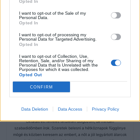
Opted In
I want to opt-out of the Sale of my
Personal Data.
Opted In
I want to opt-out of processing my
Personal Data for Targeted Advertising.
Opted In
I want to opt-out of Collection, Use,
Retention, Sale, and/or Sharing of my
Personal Data that Is Unrelated with the
Purposes for which it was collected.
Opted Out
CONFIRM
Data Deletion
Data Access
Privacy Policy
Imre Hilda
Oktatás és nevelés területén dolgozom, de minden
szabadidőmben írok. Szeretek belesni a hétköznapok függönye
mögé és közben keresem az embert, a nőt a jól legyártott álarcok