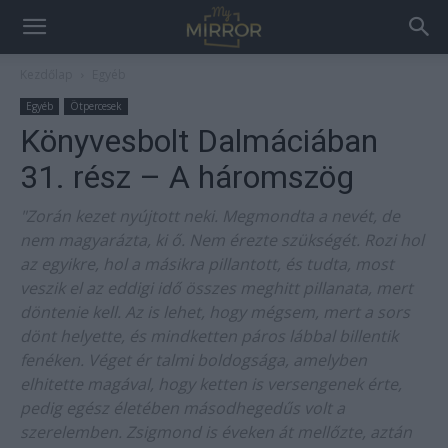
Kezdőlap
Egyéb
Egyéb
Ötpercesek
Könyvesbolt Dalmáciában
31. rész – A háromszög
"Zorán kezet nyújtott neki. Megmondta a nevét, de
nem magyarázta, ki ő. Nem érezte szükségét. Rozi hol
az egyikre, hol a másikra pillantott, és tudta, most
veszik el az eddigi idő összes meghitt pillanata, mert
döntenie kell. Az is lehet, hogy mégsem, mert a sors
dönt helyette, és mindketten páros lábbal billentik
fenéken. Véget ér talmi boldogsága, amelyben
elhitette magával, hogy ketten is versengenek érte,
pedig egész életében másodhegedűs volt a
szerelemben. Zsigmond is éveken át mellőzte, aztán