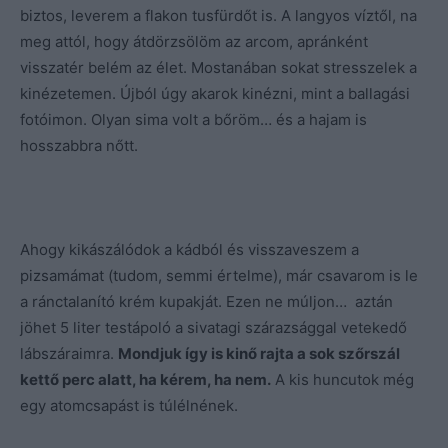
biztos, leverem a flakon tusfürdőt is. A langyos víztől, na
meg attól, hogy átdörzsölöm az arcom, apránként
visszatér belém az élet. Mostanában sokat stresszelek a
kinézetemen. Újból úgy akarok kinézni, mint a ballagási
fotóimon. Olyan sima volt a bőröm… és a hajam is
hosszabbra nőtt.
Ahogy kikászálódok a kádból és visszaveszem a
pizsamámat (tudom, semmi értelme), már csavarom is le
a ránctalanító krém kupakját. Ezen ne múljon… aztán
jöhet 5 liter testápoló a sivatagi szárazsággal vetekedő
lábszáraimra.
Mondjuk így is kinő rajta a sok szőrszál
kettő perc alatt, ha kérem, ha nem.
A kis huncutok még
egy atomcsapást is túlélnének.