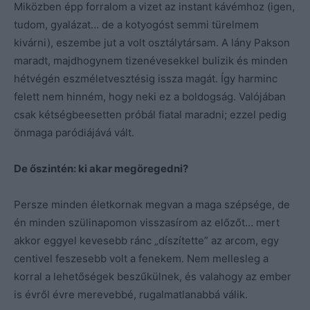
Miközben épp forralom a vizet az instant kávémhoz (igen,
tudom, gyalázat… de a kotyogóst semmi türelmem
kivárni), eszembe jut a volt osztálytársam. A lány Pakson
maradt, majdhogynem tizenévesekkel bulizik és minden
hétvégén eszméletvesztésig issza magát. Így harminc
felett nem hinném, hogy neki ez a boldogság. Valójában
csak kétségbeesetten próbál fiatal maradni; ezzel pedig
önmaga paródiájává vált.
De őszintén: ki akar megöregedni?
Persze minden életkornak megvan a maga szépsége, de
én minden szülinapomon visszasírom az előzőt… mert
akkor eggyel kevesebb ránc „díszítette” az arcom, egy
centivel feszesebb volt a fenekem. Nem mellesleg a
korral a lehetőségek beszűkülnek, és valahogy az ember
is évről évre merevebbé, rugalmatlanabbá válik.