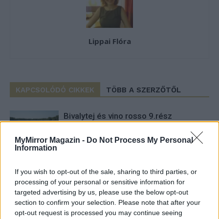
Lippai Flóra
KAPCSOLÓDÓ CIKKEK
TÖBB A SZERZŐTŐL
Bivalytej és vino rosso 9.rész
MyMirror Magazin -
Do Not Process My Personal
Information
Heti horoszkóp december 15-21-ig
If you wish to opt-out of the sale, sharing to third parties, or
processing of your personal or sensitive information for
targeted advertising by us, please use the below opt-out
section to confirm your selection. Please note that after your
Trollok árnyékában
opt-out request is processed you may continue seeing