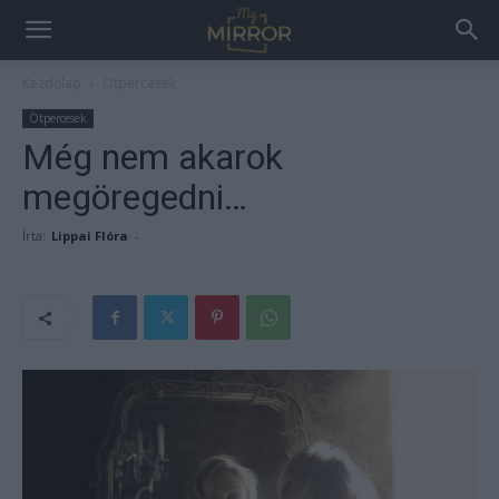
Kezdőlap
Ötpercesek
Ötpercesek
Még nem akarok
megöregedni…
Írta:
Lippai Flóra
-