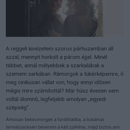
A reggeli kinézetem szoros párhuzamban áll
azzal, mennyit horkolt a párom éjjel. Minél
többet, annál mélyebbek a szarkalábak a
szemem sarkában. Rámorgok a tükörképemre, ő
meg cinikusan vállat von, hogy ennyi idősen
mégis mire számítottál? Már húsz évesen sem
voltál álomnő, legfeljebb amolyan „egyedi
szépség”.
Álmosan bekecmergek a fürdőkádba, a bokámat
természetesen beverem a kád szélébe, majd biztos ami