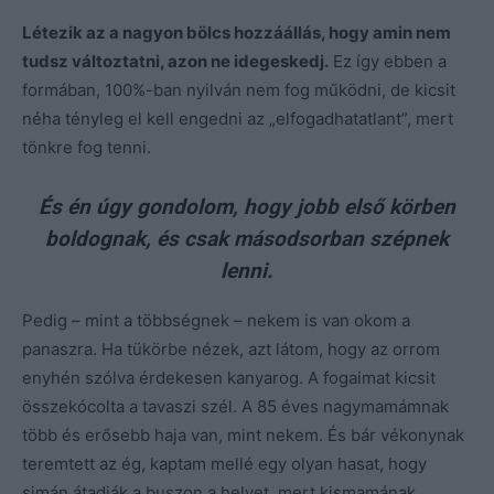
Létezik az a nagyon bölcs hozzáállás, hogy amin nem
tudsz változtatni, azon ne idegeskedj.
Ez így ebben a
formában, 100%-ban nyilván nem fog működni, de kicsit
néha tényleg el kell engedni az „elfogadhatatlant”, mert
tönkre fog tenni.
És én úgy gondolom, hogy jobb első körben
boldognak, és csak másodsorban szépnek
lenni.
Pedig – mint a többségnek – nekem is van okom a
panaszra. Ha tükörbe nézek, azt látom, hogy az orrom
enyhén szólva érdekesen kanyarog. A fogaimat kicsit
összekócolta a tavaszi szél. A 85 éves nagymamámnak
több és erősebb haja van, mint nekem. És bár vékonynak
teremtett az ég, kaptam mellé egy olyan hasat, hogy
simán átadják a buszon a helyet, mert kismamának