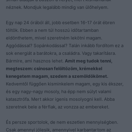
néznek. Mondjuk legalább mindig van ülőhelyem.
Egy nap 24 órából áll, jobb esetben 16-17 órát ébren
töltök. Ebben a nem túl hosszú időtartamban
eldönthetem, mivel szeretném lekötni magam.
Aggódással? Sopánkodással? Talán inkább fordítom ez a
sok energiát a barátokra, a családra. Vagy takarításra.
Bármire, ami hasznos lehet.
Amit meg tudok tenni,
megteszem: csinosan felöltözöm, krémekkel
kenegetem magam, szedem a szemöldökömet.
Kedvemtől függően kisminkelem magam, egy kis ékszer,
és egy nagy-nagy mosoly, ha épp nem súlyt valami
katasztrófa. Mert akkor igenis mosolyogni kell. Abba
szeretnek bele a férfiak, az vonzza az embereket.
És persze sportolok, de nem eszetlen mennyiségben.
Csak amennyi jólesik, amennyivel karbantartom az