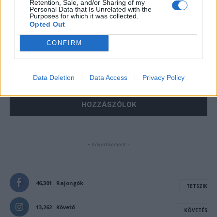
Retention, Sale, and/or Sharing of my
Personal Data that Is Unrelated with the
Purposes for which it was collected.
Opted Out
CONFIRM
Save my name, email, and website in this browser for the
next time I comment.
Notify me of follow-up comments by email.
Data Deletion
Data Access
Privacy Policy
Notify me of new posts by email.
- Advertisement -
46,301
Rajongók
TETSZIK
13,262
Követő
KÖVETÉS