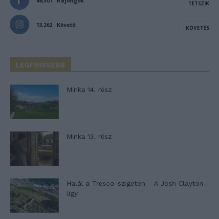
46,301
Rajongók
TETSZIK
13,262
Követő
KÖVETÉS
LEGFRISSEBB
Minka 14. rész
Minka 13. rész
Halál a Tresco-szigeten – A Josh Clayton-
ügy