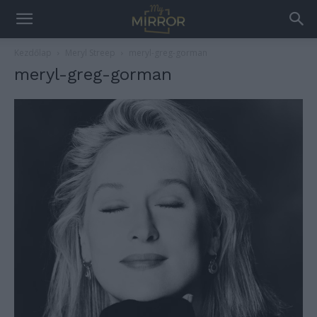
Kezdőlap
Meryl Streep
meryl-greg-gorman
meryl-greg-gorman