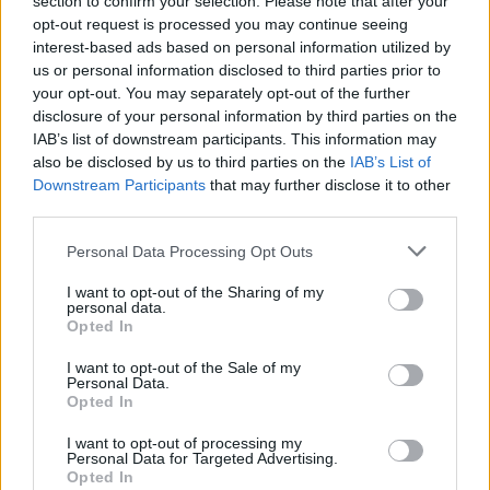
section to confirm your selection. Please note that after your
opt-out request is processed you may continue seeing
interest-based ads based on personal information utilized by
Minka 12. rész
us or personal information disclosed to third parties prior to
your opt-out. You may separately opt-out of the further
disclosure of your personal information by third parties on the
IAB’s list of downstream participants. This information may
also be disclosed by us to third parties on the
IAB’s List of
Minka 11. rész
Downstream Participants
that may further disclose it to other
third parties.
Personal Data Processing Opt Outs
T. szereti a fiatal lányokat 14. rész
I want to opt-out of the Sharing of my
personal data.
Opted In
I want to opt-out of the Sale of my
Pedig szóltam… – Miért nem hiszünk a
Personal Data.
nőknek, amikor segítséget kérnek?
Opted In
I want to opt-out of processing my
Personal Data for Targeted Advertising.
Opted In
A legidegesítőbb kifejezések laza