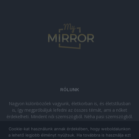
RÓLUNK
Nagyon különbözőek vagyunk, életkorban is, és életstílusban
is, így megpróbáljuk lefedni az összes témát, ami a nőket
érdekelheti. Mindent női szemszögből. Néha pasi szemszögből.
Néha komolyan, néha szórakozva. Olvass minket, ha egy kis
Cookie-kat használunk annak érdekében, hogy weboldalunkon
kikapcsolódásra vágysz!
a lehető legjobb élményt nyújtsuk. Ha továbbra is használja ezt