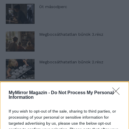
Öt másodperc
Megbocsáthatatlan bűnök 3.rész
Megbocsáthatatlan bűnök 2.rész
Megbocsáthatatlan bűnök 1.rész
MyMirror Magazin -
Do Not Process My Personal
Information
If you wish to opt-out of the sale, sharing to third parties, or
processing of your personal or sensitive information for
Szent Genovéva, a túlélő Franciaország
jelképe
targeted advertising by us, please use the below opt-out