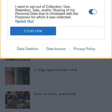
gyűjteménye
I want to opt-out of Collection, Use,
Retention, Sale, and/or Sharing of my
Personal Data that Is Unrelated with the
Purposes for which it was collected.
Opted Out
Elyna Robbs: Adéle és az örökölt árnyak
13. rész
CONFIRM
Woody Allen megosztó zsenialitása
Data Deletion
Data Access
Privacy Policy
A világ legismertebb ruhái
Nyár, nevetés, anekdoták