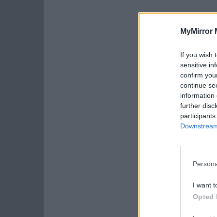
MyMirror 
If you wish 
sensitive in
confirm you
continue se
information 
further disc
participants
Downstream 
Persona
I want t
Opted 