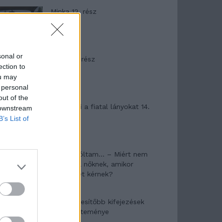
Minka 12. rész
sonal or
Minka 11. rész
ection to
ou may
 personal
out of the
T. szereti a fiatal lányokat 14.
 downstream
rész
B’s List of
Pedig szóltam… – Miért nem
hiszünk a nőknek, amikor
segítséget kérnek?
A legidegesítőbb kifejezések
laza gyűjteménye