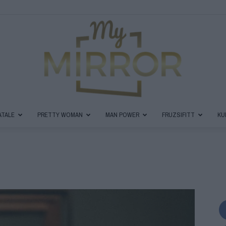
ATALE
PRETTY WOMAN
MAN POWER
FRUZSIFITT
KU
MyMirror
Magazin