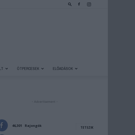
LT
ÖTPERCESEK
ELŐADÁSOK
- Advertisement -
46,301
Rajongók
TETSZIK