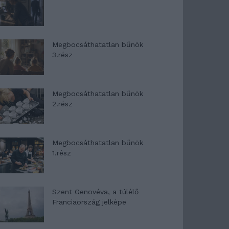
Megbocsáthatatlan bűnök
3.rész
Megbocsáthatatlan bűnök
2.rész
Megbocsáthatatlan bűnök
1.rész
Szent Genovéva, a túlélő
Franciaország jelképe