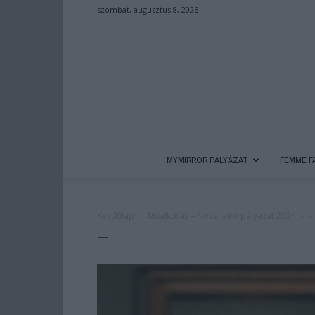
szombat, augusztus 8, 2026
MYMIRROR PÁLYÁZAT
FEMME F
Kezdőlap
Műalkotás – Novellaíró pályázat 2024
-
–