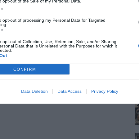
o opt-out of the Sale of my Personal Data.
In
to opt-out of processing my Personal Data for Targeted
ing.
In
o opt-out of Collection, Use, Retention, Sale, and/or Sharing
ersonal Data that Is Unrelated with the Purposes for which it
lected.
Out
CONFIRM
Data Deletion
Data Access
Privacy Policy