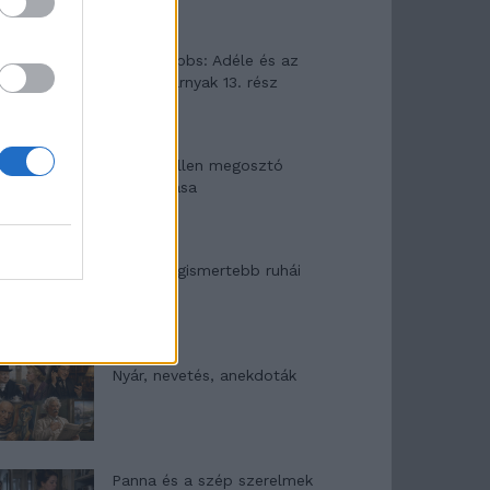
Elyna Robbs: Adéle és az
örökölt árnyak 13. rész
Woody Allen megosztó
zsenialitása
A világ legismertebb ruhái
Nyár, nevetés, anekdoták
Panna és a szép szerelmek