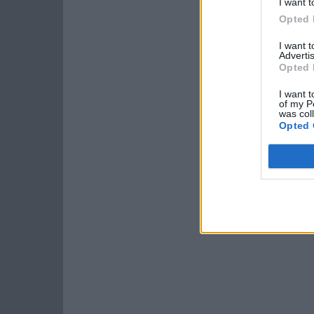
I want t
Opted 
I want 
Advertis
Opted 
I want t
of my P
was col
Opted 