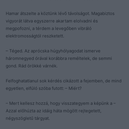
Hamar átszelte a köztünk lévő távolságot. Magabiztos
vigyorát látva egyszerre akartam elolvadni és
megpofozni, a térdem a levegőben vibráló
elektromosságtól reszketett.
– Téged. Az aprócska húgyhólyagodat ismerve
háromnegyed órával korábbra reméltelek, de semmi
gond. Rád örökké várnék.
Felfoghatatlanul sok kérdés cikázott a fejemben, de mind
egyetlen, elfúló szóba futott: – Miért?
– Mert kellesz hozzá, hogy visszategyem a képünk a –
Azzal előhúzta az idáig háta mögött rejtegetett,
négyszögletű tárgyat.