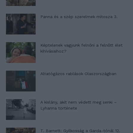
Panna és a szép szerelmek mítosza 3.
Képtelenek vagyunk felnőni a felnőtt élet
kihívásaihoz?
Altatógázos rablások Olaszországban
A kislány, akit nem védett meg senki –
Lyhanna története
T. Barnett: Gyilkosság a Garda-tónál 12.