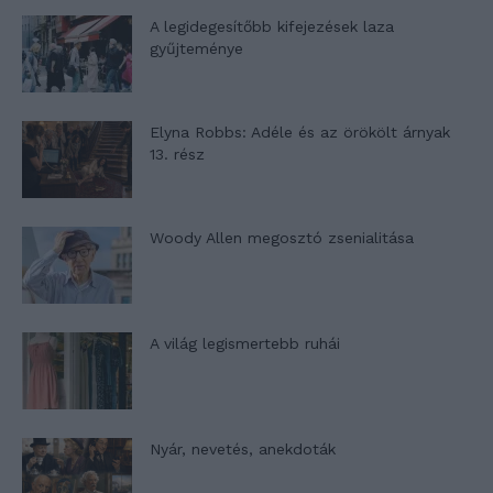
A legidegesítőbb kifejezések laza
gyűjteménye
Elyna Robbs: Adéle és az örökölt árnyak
13. rész
Woody Allen megosztó zsenialitása
A világ legismertebb ruhái
Nyár, nevetés, anekdoták