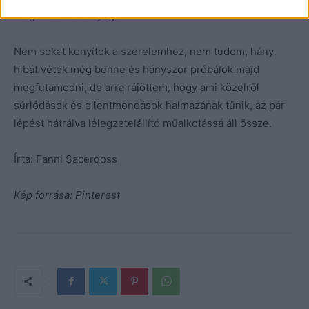
megértsem a lényeget.
Nem sokat konyítok a szerelemhez, nem tudom, hány
hibát vétek még benne és hányszor próbálok majd
megfutamodni, de arra rájöttem, hogy ami közelről
súrlódások és ellentmondások halmazának tűnik, az pár
lépést hátrálva lélegzetelállító műalkotássá áll össze.
Írta: Fanni Sacerdoss
Kép forrása: Pinterest