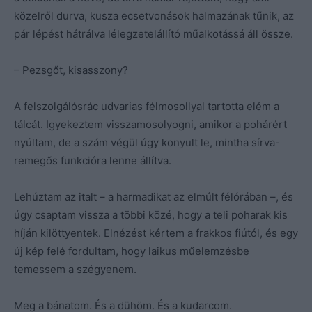
közelről durva, kusza ecsetvonások halmazának tűnik, az
pár lépést hátrálva lélegzetelállító műalkotássá áll össze.
– Pezsgőt, kisasszony?
A felszolgálósrác udvarias félmosollyal tartotta elém a
tálcát. Igyekeztem visszamosolyogni, amikor a pohárért
nyúltam, de a szám végül úgy konyult le, mintha sírva-
remegős funkcióra lenne állítva.
Lehúztam az italt – a harmadikat az elmúlt félórában –, és
úgy csaptam vissza a többi közé, hogy a teli poharak kis
híján kilöttyentek. Elnézést kértem a frakkos fiútól, és egy
új kép felé fordultam, hogy laikus műelemzésbe
temessem a szégyenem.
Meg a bánatom. És a dühöm. És a kudarcom.