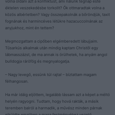
volna oldani azt a konfliktust, ami nálunk tegnap este
éktelen veszekedésbe torkollt? Ők ottmaradtak volna a
közös albérletben? Vagy összepakolnák a bőröndjük, taxit
fognának és harmincéves létükre hazacuccolnának az
anyjukhoz, mint én tettem?
Megmozgattam a cipőben elgémberedett lábujjaim.
Tűsarkús alkalmak után mindig kaptam Christől egy
lábmasszázst, de ma annak is örülhetek, ha anyám angol
bulldogja ráröfög és megnyalogatja.
– Nagy levegő, essünk túl rajta! – bíztattam magam
félhangosan.
Ha már idáig eljöttem, legalább lássam azt a képet a méltó
helyén ragyogni. Tudtam, hogy hová rakták, a másik
teremben balról a harmadik, a művész minden párnak
elküldte emailben a maga festményéhez vezető