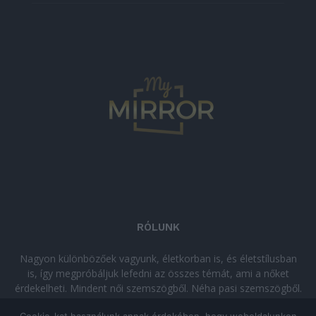
RÓLUNK
Nagyon különbözőek vagyunk, életkorban is, és életstílusban
is, így megpróbáljuk lefedni az összes témát, ami a nőket
érdekelheti. Mindent női szemszögből. Néha pasi szemszögből.
Néha komolyan, néha szórakozva. Olvass minket, ha egy kis