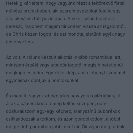
Hetekig kérleltem, hogy vegyünk részt a feltörekvő fiatal
művész projektjében, aki szerelmespárokat fest le egy
általuk választott pozícióban. Amikor aztán beadta a
derekát, majdnem magam táncoltam vissza az izgalomtól,
de Chris kézen fogott, és azt mondta, életünk egyik nagy
élménye lesz.
Az volt. A rólunk készült alkotás inkább romantikus lett,
mintsem érzéki vagy tabudöntögető, mégis hihetetlenül
megkapó és intim. Egy közeli kép, amin lehunyt szemmel
egymásnak döntjük a homlokunkat.
És most itt vagyok ebben a kis new yorki galériában, itt
állok a bámészkodó tömeg kellős közepén, oda-
odafurakszom egy-egy képhez, aranyszínű buborékok
csiklandozzák a torkom, és azon gondolkodom, a többi
megfestett pár miben jobb, mint mi. Ők vajon meg tudták