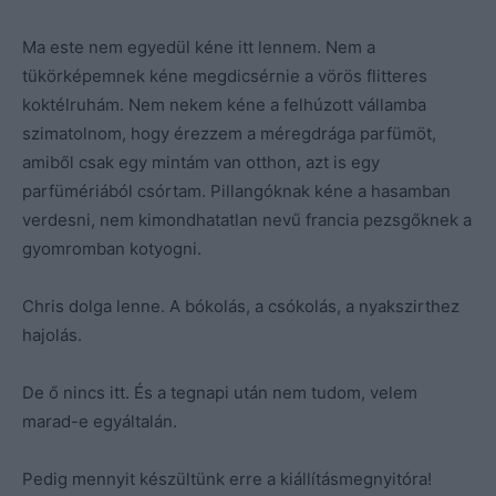
Ma este nem egyedül kéne itt lennem. Nem a
tükörképemnek kéne megdicsérnie a vörös flitteres
koktélruhám. Nem nekem kéne a felhúzott vállamba
szimatolnom, hogy érezzem a méregdrága parfümöt,
amiből csak egy mintám van otthon, azt is egy
parfümériából csórtam. Pillangóknak kéne a hasamban
verdesni, nem kimondhatatlan nevű francia pezsgőknek a
gyomromban kotyogni.
Chris dolga lenne. A bókolás, a csókolás, a nyakszirthez
hajolás.
De ő nincs itt. És a tegnapi után nem tudom, velem
marad-e egyáltalán.
Pedig mennyit készültünk erre a kiállításmegnyitóra!