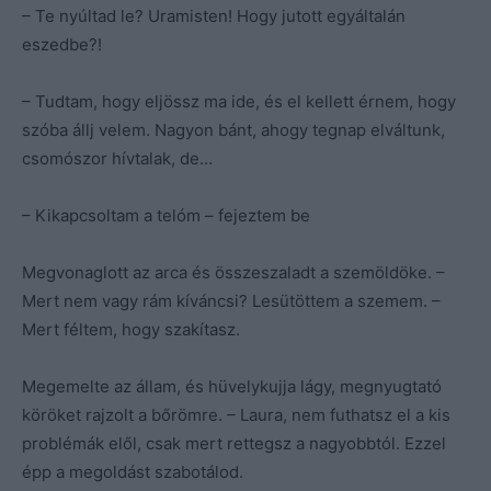
– Te nyúltad le? Uramisten! Hogy jutott egyáltalán
eszedbe?!
– Tudtam, hogy eljössz ma ide, és el kellett érnem, hogy
szóba állj velem. Nagyon bánt, ahogy tegnap elváltunk,
csomószor hívtalak, de…
– Kikapcsoltam a telóm – fejeztem be
Megvonaglott az arca és összeszaladt a szemöldöke. –
Mert nem vagy rám kíváncsi? Lesütöttem a szemem. –
Mert féltem, hogy szakítasz.
Megemelte az állam, és hüvelykujja lágy, megnyugtató
köröket rajzolt a bőrömre. – Laura, nem futhatsz el a kis
problémák elől, csak mert rettegsz a nagyobbtól. Ezzel
épp a megoldást szabotálod.