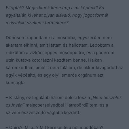
Ellopták? Mégis kinek kéne épp a mi képünk? És
egyáltalán ki lehet olyan alávaló, hogy jogot formál
másvalaki szellemi termékére?
Dühösen trappoltam ki a mosdóba, egyszerűen nem
akartam elhinni, amit láttam és hallottam. Ledobtam a
ridikülöm a vízkőcseppes mosdópultra, és a púderem
után kutatva kotorászni kezdtem benne. Halkan
káromkodtam, amiért nem találom, de akkor kivágódott az
egyik vécéajtó, és egy oly’ ismerős orgánum azt
kuncogta:
– Kislány, ez legalább három dolcsi lesz a „
Nem beszélek
csúnyán”
malacperselyedbe! Hátrapördültem, és a
szívem észveszejtő vágtába kezdett.
– Chirs?! Mi a…? Mit keresel te a női mosdóban?