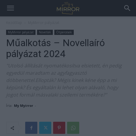
Kezdőlap
MyMirror pályázat
MyMirror pályázat
Novellák
Ötpercesek
Műalkotás – Novellaíró
pályázat 2024
"Utolsó állítását nyomatékosítva elsietett, én pedig
egyedül maradtam az agyfagyasztó
döbbenettel.Ellopták? Mégis kinek kéne épp a mi
képünk? És egyáltalán ki lehet olyan alávaló, hogy
jogot formál másvalaki szellemi termékére?"
Írta:
My Myirror
-