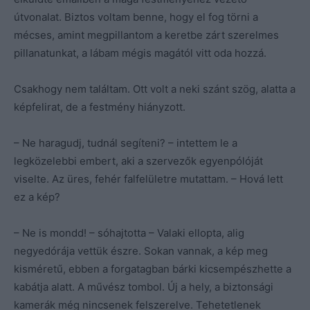
útvonalat. Biztos voltam benne, hogy el fog törni a
mécses, amint megpillantom a keretbe zárt szerelmes
pillanatunkat, a lábam mégis magától vitt oda hozzá.
Csakhogy nem találtam. Ott volt a neki szánt szög, alatta a
képfelirat, de a festmény hiányzott.
– Ne haragudj, tudnál segíteni? – intettem le a
legközelebbi embert, aki a szervezők egyenpólóját
viselte. Az üres, fehér falfelületre mutattam. – Hová lett
ez a kép?
– Ne is mondd! – sóhajtotta – Valaki ellopta, alig
negyedórája vettük észre. Sokan vannak, a kép meg
kisméretű, ebben a forgatagban bárki kicsempészhette a
kabátja alatt. A művész tombol. Új a hely, a biztonsági
kamerák még nincsenek felszerelve. Tehetetlenek