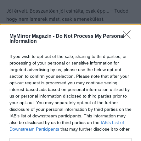
Jól érvelt. Bosszantóan jól csinálta, csak épp… – Tudod,
hogy nem ismerek mást, csak a menekülést.
Gondolkodás nélkül, szorosan a karjába zárt. – Én nem az
MyMirror Magazin -
Do Not Process My Personal
Information
apád vagyok – mormolta a hajamba. – Sosem leszek az. El
tudod ezt hinni nekem?
If you wish to opt-out of the sale, sharing to third parties, or
processing of your personal or sensitive information for
Jó pár percig vagy talán egy egész örökkévalóságig így
targeted advertising by us, please use the below opt-out
maradtunk, mielőtt azt szipogtam: – Komolyan egy mekis
section to confirm your selection. Please note that after your
opt-out request is processed you may continue seeing
papírtasakba dugtad a festményünket?
interest-based ads based on personal information utilized by
us or personal information disclosed to third parties prior to
– Elhiszed nekem? – ismételte meg a kérdést, nem
your opt-out. You may separately opt-out of the further
hagyva, hogy kitérjek a válaszadás elől. Hátrébb hajoltam,
disclosure of your personal information by third parties on the
IAB’s list of downstream participants. This information may
hogy a szemébe nézhessek az ígérethez. – Nagyon fogok
also be disclosed by us to third parties on the
IAB’s List of
igyekezni.
Downstream Participants
that may further disclose it to other
third parties.