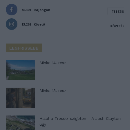
46,301
Rajongók
TETSZIK
13,262
Követő
KÖVETÉS
LEGFRISSEBB
Minka 14. rész
Minka 13. rész
Halál a Tresco-szigeten – A Josh Clayton-
ügy