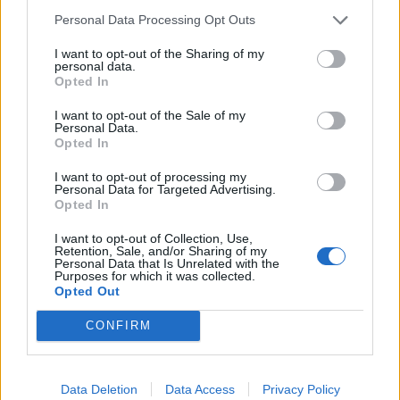
Csókkal felelt, mély és szenvedélyes csókkal. Ezer pohár
Personal Data Processing Opt Outs
pezsgő sem bizsergetett úgy, mint mesteri ajka az
enyémen.
I want to opt-out of the Sharing of my
personal data.
Opted In
– Akkor ügyeskedjük vissza ezt a képet a helyére! –
I want to opt-out of the Sale of my
kacsintott csibészesen.
Personal Data.
Opted In
– Jó, de utána kajálunk? Megkívántam a sültkrumplit.
I want to opt-out of processing my
Personal Data for Targeted Advertising.
Opted In
– Én valami egészen mást – dorombolta a – Irtó dögös ez
a ruha!
I want to opt-out of Collection, Use,
Retention, Sale, and/or Sharing of my
Personal Data that Is Unrelated with the
Purposes for which it was collected.
És akkor egyszer csak ott volt. Tényleg jelen volt. Bókolt,
Opted Out
csókolt, a nyakszirtembe hajolt. Türelmes volt hozzám és
végigcirógatta a régről hozott, berögződött
CONFIRM
viselkedésmintát, ami heget hagyott a jellememen.
Data Deletion
Data Access
Privacy Policy
El kellett távolodnom kissé, hogy jobban lássak. Hogy