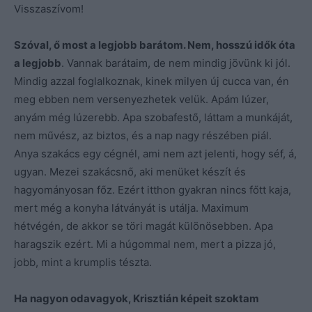
Visszaszívom!
Szóval, ő most a legjobb barátom. Nem, hosszú idők óta
a legjobb
. Vannak barátaim, de nem mindig jövünk ki jól.
Mindig azzal foglalkoznak, kinek milyen új cucca van, én
meg ebben nem versenyezhetek velük. Apám lúzer,
anyám még lúzerebb. Apa szobafestő, láttam a munkáját,
nem művész, az biztos, és a nap nagy részében piál.
Anya szakács egy cégnél, ami nem azt jelenti, hogy séf, á,
ugyan. Mezei szakácsnő, aki menüket készít és
hagyományosan főz. Ezért itthon gyakran nincs főtt kaja,
mert még a konyha látványát is utálja. Maximum
hétvégén, de akkor se töri magát különösebben. Apa
haragszik ezért. Mi a húgommal nem, mert a pizza jó,
jobb, mint a krumplis tészta.
Ha nagyon odavagyok, Krisztián képeit szoktam