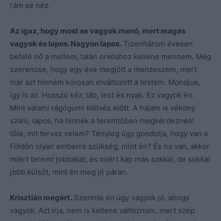
rám se néz.
Az igaz, hogy most se vagyok menő, mert magas
vagyok és lapos. Nagyon lapos.
Tizenhárom évesen
befelé nő a mellem, talán orvoshoz kellene mennem. Még
szerencse, hogy egy éve megjött a menzeszem, mert
már azt hinném kórosan elváltozott a testem. Mondjuk,
így is az. Hosszú kéz, láb, test és nyak. Ez vagyok én.
Mint valami rágógumi kilövés előtt. A hajam is vékony
szálú, lapos, ha hinnék a teremtőben megkérdezném
tőle, mit tervez velem? Tényleg úgy gondolja, hogy van a
Földön olyan emberre szükség, mint én? És ha van, akkor
miért teremt jobbakat, és miért kap más sokkal, de sokkal
jobb külsőt, mint én meg jó páran.
Krisztián megért.
Szerinte én úgy vagyok jó, ahogy
vagyok. Azt írja, nem is kellene változnom, mert szép