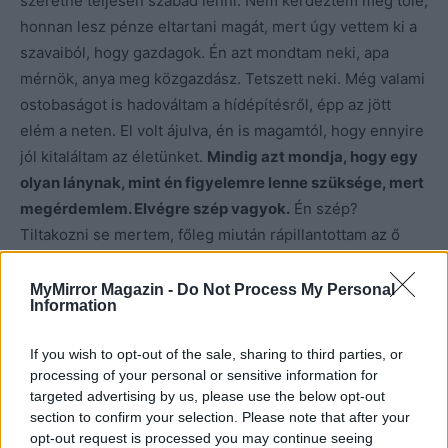
szeretne teljesen szabad lenni. Nem kérdeztem meg tőle,
honnan lesz pénze eltartani magát, mert úgy vettem ki a
szavaiból, hogy gazdagok. Én azt mondtam neki, apa
mérnök, anya meg közgazdász. Tetszett neki. Még valami
ostobaságot is hadováltam a hídépítésről, épp az jött
elém a neten. El volt ájulva, én is magamtól, hogy ennyire
jól kitaláltam az életünket.
Mindig azt mondja, hogy egy
olyan lánynak, mint én figyelemre lenne szüksége, mert
megérdemlem. Elvégre szép vagyok.
Én szép?
Tiltakozni se mertem, főleg miután rápillantottam az ő
fotóira, a kertjükre és a házuk egy darabjára, amit ki
lehetett venni. Ő tényleg szép. Izmos, gyönyörű a szeme,
MyMirror Magazin -
Do Not Process My Personal
Information
és az alakja fantasztikus. Évekig kajakozott, ami
meglátszik rajta.
If you wish to opt-out of the sale, sharing to third parties, or
processing of your personal or sensitive information for
targeted advertising by us, please use the below opt-out
section to confirm your selection. Please note that after your
opt-out request is processed you may continue seeing