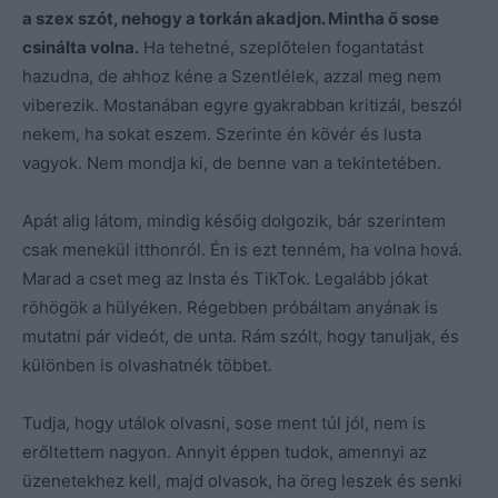
a szex szót, nehogy a torkán akadjon. Mintha ő sose
csinálta volna.
Ha tehetné, szeplőtelen fogantatást
hazudna, de ahhoz kéne a Szentlélek, azzal meg nem
viberezik. Mostanában egyre gyakrabban kritizál, beszól
nekem, ha sokat eszem. Szerinte én kövér és lusta
vagyok. Nem mondja ki, de benne van a tekintetében.
Apát alig látom, mindig későig dolgozik, bár szerintem
csak menekül itthonról. Én is ezt tenném, ha volna hová.
Marad a cset meg az Insta és TikTok. Legalább jókat
röhögök a hülyéken. Régebben próbáltam anyának is
mutatni pár videót, de unta. Rám szólt, hogy tanuljak, és
különben is olvashatnék többet.
Tudja, hogy utálok olvasni, sose ment túl jól, nem is
erőltettem nagyon. Annyit éppen tudok, amennyi az
üzenetekhez kell, majd olvasok, ha öreg leszek és senki