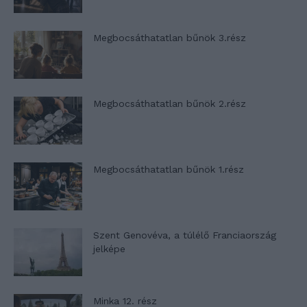
Megbocsáthatatlan bűnök 3.rész
Megbocsáthatatlan bűnök 2.rész
Megbocsáthatatlan bűnök 1.rész
Szent Genovéva, a túlélő Franciaország
jelképe
Minka 12. rész