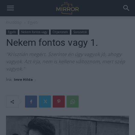
Kezdőlap
Egyéb
Egyéb
Nekem fontos vagy
Ötpercesek
Sorozatok
Nekem fontos vagy 1.
"Krisztián megért. Szerinte én úgy vagyok jó, ahogy
vagyok. Azt írja, nem is kellene változnom, mert szép
vagyok."
Írta:
Imre Hilda
-