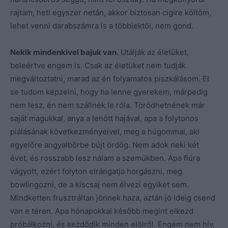
rajtam, heti egyszer netán, akkor biztosan cigire költöm,
lehet venni darabszámra is a többiektől, nem gond.
Nekik mindenkivel bajuk van.
Utálják az életüket,
beleértve engem is. Csak az életüket nem tudják
megváltoztatni, marad az én folyamatos piszkálásom. El
se tudom képzelni, hogy ha lenne gyerekem, márpedig
nem lesz, én nem szállnék le róla. Törődhetnének már
saját magukkal, anya a lenőtt hajával, apa a folytonos
piálásának következményeivel, meg a húgommal, aki
egyelőre angyalbőrbe bújt ördög. Nem adok neki két
évet, és rosszabb lesz nálam a szemükben. Apa fiúra
vágyott, ezért folyton elrángatja horgászni, meg
bowlingozni, de a kiscsaj nem élvezi egyiket sem.
Mindketten frusztráltan jönnek haza, aztán jó ideig csend
van e téren. Apa hónapokkal később megint elkezd
próbálkozni, és kezdődik minden elölről. Engem nem hív,