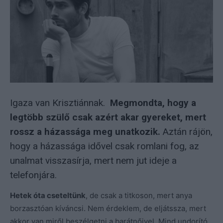
Igaza van Krisztiánnak.
Megmondta, hogy a
legtöbb szülő csak azért akar gyereket, mert
rossz a házassága meg unatkozik.
Aztán rájön,
hogy a házassága idővel csak romlani fog, az
unalmat visszasírja, mert nem jut ideje a
telefonjára.
Hetek óta cseteltünk
, de csak a titkoson, mert anya
borzasztóan kíváncsi. Nem érdeklem, de eljátssza, mert
akkor van miről beszélgetni a barátnőivel. Mind undorító