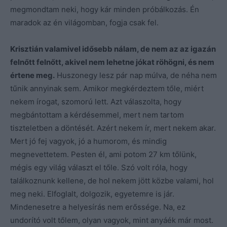
megmondtam neki, hogy kár minden próbálkozás. Én
maradok az én világomban, fogja csak fel.
Krisztián valamivel idősebb nálam, de nem az az igazán
felnőtt felnőtt, akivel nem lehetne jókat röhögni, és nem
értene meg.
Huszonegy lesz pár nap múlva, de néha nem
tűnik annyinak sem. Amikor megkérdeztem tőle, miért
nekem írogat, szomorú lett. Azt válaszolta, hogy
megbántottam a kérdésemmel, mert nem tartom
tiszteletben a döntését. Azért nekem ír, mert nekem akar.
Mert jó fej vagyok, jó a humorom, és mindig
megnevettetem. Pesten él, ami potom 27 km tőlünk,
mégis egy világ választ el tőle. Szó volt róla, hogy
találkoznunk kellene, de hol nekem jött közbe valami, hol
meg neki. Elfoglalt, dolgozik, egyetemre is jár.
Mindenesetre a helyesírás nem erőssége. Na, ez
undorító volt tőlem, olyan vagyok, mint anyáék már most.