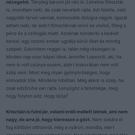
nézegetni.
Tényleg baromi jól néz ki. Lehetne filmsztár
is, mondtam neki, de csak nevetett rajta. Azt felelte, neki
nagyobb tervei vannak, komolyabb dologra vágyik. Igazat
adtam neki, de azért filmsztárnak lenni se utolsó, főleg a
pénz és a csillogás miatt. Azoknak mindenki a kedvét
keresi, egy csomó ember ugrálja körül őket és mindig
szépek. Szerintem reggel is, talán még részegen is.
Minden nap ezer képet látok Jennifer Lopezről, aki, ha
nem is volt csúnya sosem, azért kiskorában nem volt
szép sem. Most meg olyan gyönyörűséges, hogy
elolvadok tőle. Mindene hibátlan. Még akkor is szép, ha
csak edzőruha van rajta. Lenyűgöz a tehetsége, meg
hogy folyton edz. Hogy bírja?
Krisztián is futni jár, valami erdő mellett latnak, ami nem
nagy, de arra jó, hogy kieressze a gőzt.
Nem sokára el
fog költözni otthonról, még a nyáron, mondta, mert