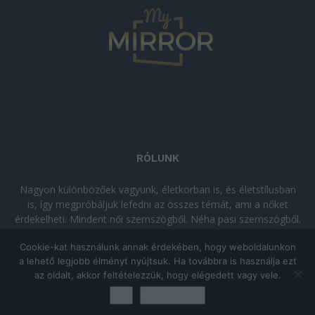
RÓLUNK
Nagyon különbözőek vagyunk, életkorban is, és életstílusban
is, így megpróbáljuk lefedni az összes témát, ami a nőket
érdekelheti. Mindent női szemszögből. Néha pasi szemszögből.
Néha komolyan, néha szórakozva. Olvass minket, ha egy kis
Cookie-kat használunk annak érdekében, hogy weboldalunkon
kikapcsolódásra vágysz!
a lehető legjobb élményt nyújtsuk. Ha továbbra is használja ezt
az oldalt, akkor feltételezzük, hogy elégedett vagy vele.
© Copyright 2026 - mymirror.hu
ADATKEZELÉSI TÁJÉKOZTATÓ
|
Ok
Adatkezelés
Impresszum