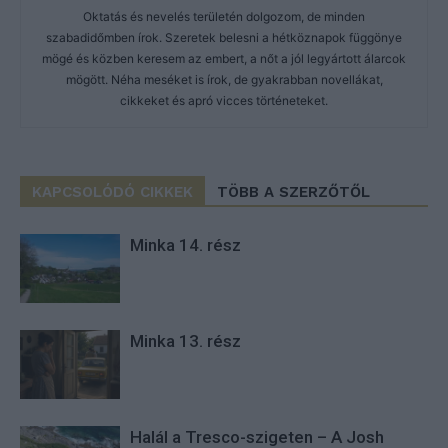
Oktatás és nevelés területén dolgozom, de minden
szabadidőmben írok. Szeretek belesni a hétköznapok függönye
mögé és közben keresem az embert, a nőt a jól legyártott álarcok
mögött. Néha meséket is írok, de gyakrabban novellákat,
cikkeket és apró vicces történeteket.
KAPCSOLÓDÓ CIKKEK
TÖBB A SZERZŐTŐL
Minka 14. rész
Minka 13. rész
Halál a Tresco-szigeten – A Josh