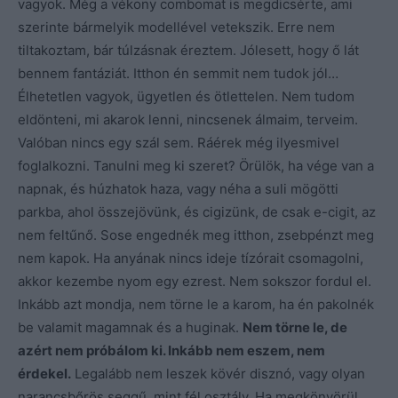
vagyok. Még a vékony combomat is megdicsérte, ami
szerinte bármelyik modellével vetekszik. Erre nem
tiltakoztam, bár túlzásnak éreztem. Jólesett, hogy ő lát
bennem fantáziát. Itthon én semmit nem tudok jól…
Élhetetlen vagyok, ügyetlen és ötlettelen. Nem tudom
eldönteni, mi akarok lenni, nincsenek álmaim, terveim.
Valóban nincs egy szál sem. Ráérek még ilyesmivel
foglalkozni. Tanulni meg ki szeret? Örülök, ha vége van a
napnak, és húzhatok haza, vagy néha a suli mögötti
parkba, ahol összejövünk, és cigizünk, de csak e-cigit, az
nem feltűnő. Sose engednék meg itthon, zsebpénzt meg
nem kapok. Ha anyának nincs ideje tízórait csomagolni,
akkor kezembe nyom egy ezrest. Nem sokszor fordul el.
Inkább azt mondja, nem törne le a karom, ha én pakolnék
be valamit magamnak és a huginak.
Nem törne le, de
azért nem próbálom ki. Inkább nem eszem, nem
érdekel.
Legalább nem leszek kövér disznó, vagy olyan
narancsbőrös seggű, mint fél osztály. Ha megkönyörül