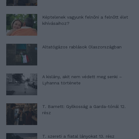
Képtelenek vagyunk felnőni a felnőtt élet
kihívásaihoz?
Altatógázos rablások Olaszországban
A kislány, akit nem védett meg senki –
Lyhanna története
T. Barnett: Gyilkosság a Garda-tónál 12.
rész
T. szereti a fiatal lányokat 13. rész