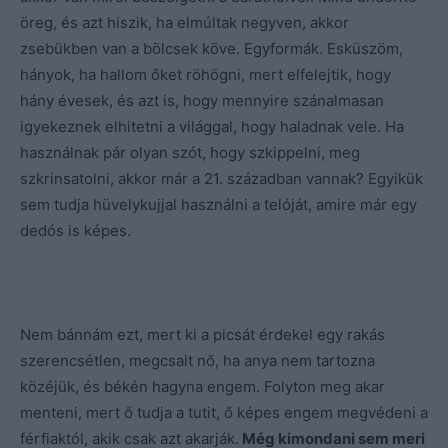
öreg, és azt hiszik, ha elmúltak negyven, akkor
zsebükben van a bölcsek köve. Egyformák. Esküszöm,
hányok, ha hallom őket röhögni, mert elfelejtik, hogy
hány évesek, és azt is, hogy mennyire szánalmasan
igyekeznek elhitetni a világgal, hogy haladnak vele. Ha
használnak pár olyan szót, hogy szkippelni, meg
szkrinsatolni, akkor már a 21. században vannak? Egyikük
sem tudja hüvelykujjal használni a telóját, amire már egy
dedós is képes.
Nem bánnám ezt, mert ki a picsát érdekel egy rakás
szerencsétlen, megcsalt nő, ha anya nem tartozna
közéjük, és békén hagyna engem. Folyton meg akar
menteni, mert ő tudja a tutit, ő képes engem megvédeni a
férfiaktól, akik csak azt akarják.
Még kimondani sem meri