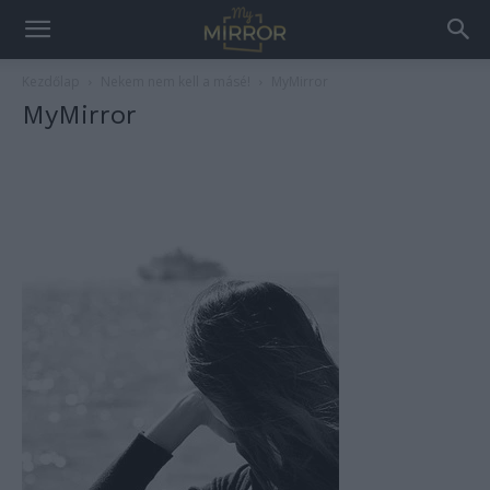
Kezdőlap
Nekem nem kell a másé!
MyMirror
MyMirror