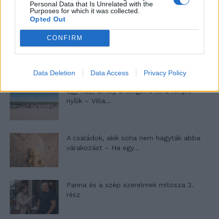
Personal Data that Is Unrelated with the
Purposes for which it was collected.
Opted Out
CONFIRM
10 tanács, ha jobban akarod érezni magad
a hétköznapokban
Data Deletion
Data Access
Privacy Policy
Egy ház, amely a tengerre és a fényre
nyílik – Villa...
A családok, akik soha nem hagyták abba
várakozást – Ha egy...
Panna és a szép szerelmek mítosza 2.
rész