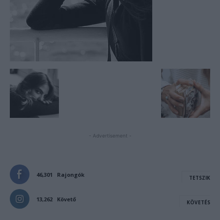
- Advertisement -
46,301
Rajongók
TETSZIK
13,262
Követő
KÖVETÉS