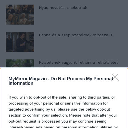
Nyár, nevetés, anekdoták
Panna és a szép szerelmek mítosza 3.
Képtelenek vagyunk felnőni a felnőtt élet
kihívásaihoz?
MyMirror Magazin -
Do Not Process My Personal
Information
Altatógázos rablások Olaszországban
If you wish to opt-out of the sale, sharing to third parties, or
processing of your personal or sensitive information for
targeted advertising by us, please use the below opt-out
section to confirm your selection. Please note that after your
A kislány, akit nem védett meg senki –
opt-out request is processed you may continue seeing
Lyhanna története
interest-based ads based on personal information utilized by