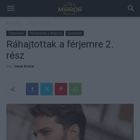
Kezdőlap
Ötpercesek
Ötpercesek
Ráhajtottak a férjemre
Sorozatok
Ráhajtottak a férjemre 2.
rész
Írta:
Imre Hilda
-