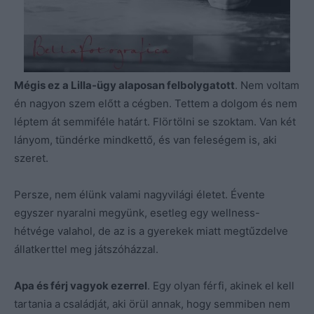
Mégis ez a Lilla-ügy alaposan felbolygatott
. Nem voltam
én nagyon szem előtt a cégben. Tettem a dolgom és nem
léptem át semmiféle határt. Flörtölni se szoktam. Van két
lányom, tündérke mindkettő, és van feleségem is, aki
szeret.
Persze, nem élünk valami nagyvilági életet. Évente
egyszer nyaralni megyünk, esetleg egy wellness-
hétvége valahol, de az is a gyerekek miatt megtűzdelve
állatkerttel meg játszóházzal.
Apa és férj vagyok ezerrel
. Egy olyan férfi, akinek el kell
tartania a családját, aki örül annak, hogy semmiben nem