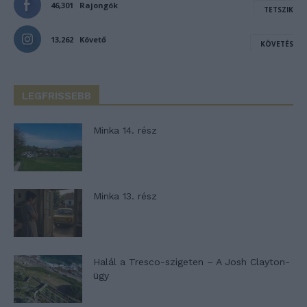
46,301
Rajongók
TETSZIK
13,262
Követő
KÖVETÉS
LEGFRISSEBB
Minka 14. rész
Minka 13. rész
Halál a Tresco-szigeten – A Josh Clayton-
ügy