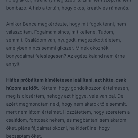
bombázó. A hab a tortán, hogy okos, kreatív és rámenős.
Amikor Bence megkérdezte, hogy mit fogok tenni, nem
válaszoltam. Fogalmam sincs, mit kellene. Tudom,
semmit. Családom van, nyugodt, megszokott életem,
amelyben nincs semmi gikszer. Minek okoznék
bonyodalmat feleslegesen? Az egész kaland nem érne
annyit.
Hiába próbáltam kíméletesen leállítani, azt hitte, csak
húzom az időt.
Kértem, hogy gondolkozzon értelmesen,
meg is dicsértem, nehogy azt higgye, vele van baj. De
azért megmondtam neki, hogy nem akarok tőle semmit,
mert nem látom értelmét. Hozzátettem, hogy szeretem a
családom, fontosak nekem, és megbántani sem akarom
őket, pláne fájdalmat okozni, ha kiderülne, hogy
becsaptam őket.