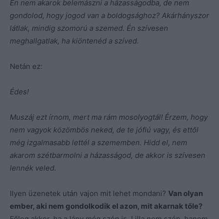
Én nem akarok belemászni a házasságodba, de nem
gondolod, hogy jogod van a boldogsághoz? Akárhányszor
látlak, mindig szomorú a szemed. Én szívesen
meghallgatlak, ha kiöntenéd a szíved.
Netán ez:
Édes!
Muszáj ezt írnom, mert ma rám mosolyogtál! Érzem, hogy
nem vagyok közömbös neked, de te jófiú vagy, és ettől
még izgalmasabb lettél a szememben. Hidd el, nem
akarom szétbarmolni a házasságod, de akkor is szívesen
lennék veled.
Ilyen üzenetek után vajon mit lehet mondani?
Van olyan
ember, aki nem gondolkodik el azon, mit akarnak tőle?
Főleg akkor, ha a lány még szép is. Lilla nem szép, hanem