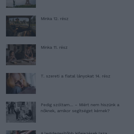
Minka 12. rész
Minka 11. rész
T. szereti a fiatal lányokat 14. rész
Pedig szóltam… – Miért nem hiszünk a
nőknek, amikor segítséget kérnek?
A legidegesítőbb kifejezések laza