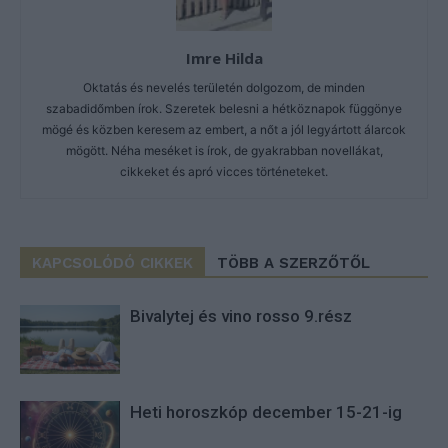
Imre Hilda
Oktatás és nevelés területén dolgozom, de minden
szabadidőmben írok. Szeretek belesni a hétköznapok függönye
mögé és közben keresem az embert, a nőt a jól legyártott álarcok
mögött. Néha meséket is írok, de gyakrabban novellákat,
cikkeket és apró vicces történeteket.
KAPCSOLÓDÓ CIKKEK
TÖBB A SZERZŐTŐL
Bivalytej és vino rosso 9.rész
Heti horoszkóp december 15-21-ig