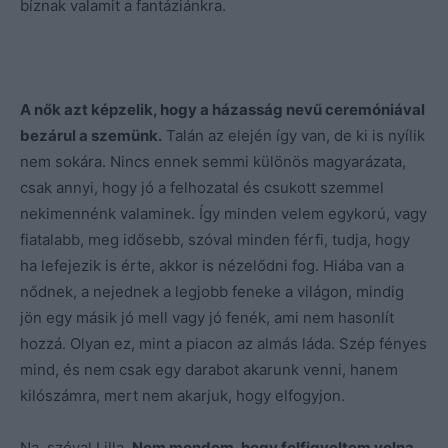
bíznak valamit a fantáziánkra.
A nők azt képzelik, hogy a házasság nevű ceremóniával
bezárul a szemünk.
Talán az elején így van, de ki is nyílik
nem sokára. Nincs ennek semmi különös magyarázata,
csak annyi, hogy jó a felhozatal és csukott szemmel
nekimennénk valaminek. Így minden velem egykorú, vagy
fiatalabb, meg idősebb, szóval minden férfi, tudja, hogy
ha lefejezik is érte, akkor is nézelődni fog. Hiába van a
nődnek, a nejednek a legjobb feneke a világon, mindig
jön egy másik jó mell vagy jó fenék, ami nem hasonlít
hozzá. Olyan ez, mint a piacon az almás láda. Szép fényes
mind, és nem csak egy darabot akarunk venni, hanem
kilószámra, mert nem akarjuk, hogy elfogyjon.
Na, szóval Lilla.
Nem mondom, hogy felfigyeltem volna