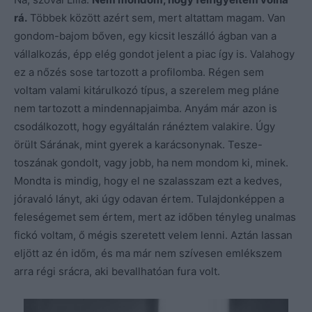
rá.
Többek között azért sem, mert altattam magam. Van
gondom-bajom bőven, egy kicsit leszálló ágban van a
vállalkozás, épp elég gondot jelent a piac így is. Valahogy
ez a nőzés sose tartozott a profilomba. Régen sem
voltam valami kitárulkozó típus, a szerelem meg pláne
nem tartozott a mindennapjaimba. Anyám már azon is
csodálkozott, hogy egyáltalán ránéztem valakire. Úgy
örült Sárának, mint gyerek a karácsonynak. Tesze-
toszának gondolt, vagy jobb, ha nem mondom ki, minek.
Mondta is mindig, hogy el ne szalasszam ezt a kedves,
jóravaló lányt, aki úgy odavan értem. Tulajdonképpen a
feleségemet sem értem, mert az időben tényleg unalmas
fickó voltam, ő mégis szeretett velem lenni. Aztán lassan
eljött az én időm, és ma már nem szívesen emlékszem
arra régi srácra, aki bevallhatóan fura volt.