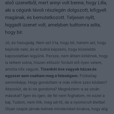
első üzenetből, mert annyi volt benne, hogy Lilla,
aki a cégünk távoli részlegén dolgozott, kifigyelt
magának, és bemutatkozott. Teljesen nyílt,
higgadt üzenet volt, amelyben tudtomra adta,
hogy bír.
Jó, ez hazugság. Nem azt írta, hogy bír, hanem azt, hogy
bejövök neki, és el tudná képzelni, hogy közelebbi
kapcsolatban legyünk. Persze, nem álltam kötélnek, hogy
is tettem volna, hiszen először fordult elő ilyen velem,
amióta nős vagyok.
Tizenkét éve vagyok házas és
egyszer sem csaltam meg a feleségem.
Fizikailag
semmiképp. Hogy gondoltam-e más nőkre szex közben?
Abszolút, de ki ne gondolna? Megnéztem-e az utcán
másokat? Igen és igen, de fel nem foghatom, mi ezzel a
baj. Tudom, nem illik, meg sértő, de a nyomorult életbe!
Olyan csajok járnak-kelnek mindenüket kirakva, hogy alig