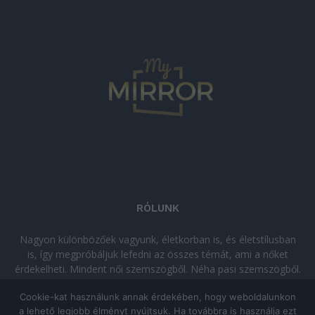
RÓLUNK
Nagyon különbözőek vagyunk, életkorban is, és életstílusban
is, így megpróbáljuk lefedni az összes témát, ami a nőket
érdekelheti. Mindent női szemszögből. Néha pasi szemszögből.
Néha komolyan, néha szórakozva. Olvass minket, ha egy kis
Cookie-kat használunk annak érdekében, hogy weboldalunkon
kikapcsolódásra vágysz!
a lehető legjobb élményt nyújtsuk. Ha továbbra is használja ezt