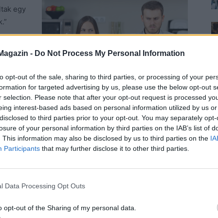
ltak egy
.”
Marcsi be
Magazin -
Do Not Process My Personal Information
, hogy
ovább
to opt-out of the sale, sharing to third parties, or processing of your per
formation for targeted advertising by us, please use the below opt-out s
r selection. Please note that after your opt-out request is processed y
eing interest-based ads based on personal information utilized by us or
disclosed to third parties prior to your opt-out. You may separately opt-
losure of your personal information by third parties on the IAB’s list of
ntem a partra futni, aztán kiültem az egyik parti
. This information may also be disclosed by us to third parties on the
IA
l lehet bringát bérelni. Visszarobogtam a szobába, de
Participants
that may further disclose it to other third parties.
imászott az ágyból, és közölte, hogy bemegyünk
 Gogh, meg persze az Anne Frank ház, és esetleg egy
zeum (jó, hát érdekes volt, de… na!), meg vörös
l Data Processing Opt Outs
A hajókázásba végül beleegyezett, azt mondta, legalább
o opt-out of the Sharing of my personal data.