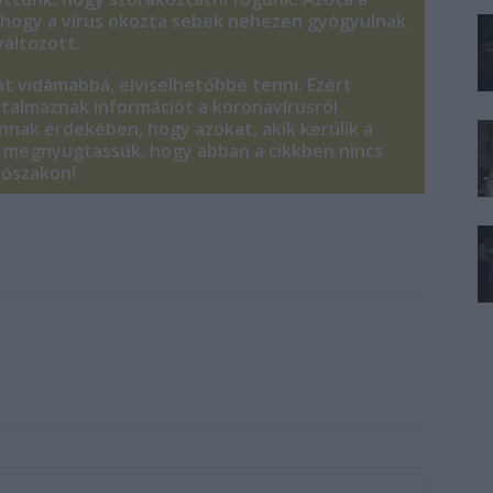
k, hogy a vírus okozta sebek nehezen gyógyulnak
áltozott.
t vidámabbá, elviselhetőbbé tenni. Ezért
talmaznak információt a koronavírusról
annak érdekében, hogy azokat, akik kerülik a
is megnyugtassuk, hogy abban a cikkben nincs
időszakon!