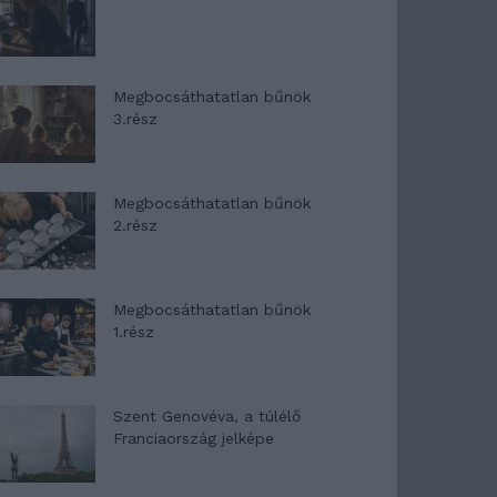
Megbocsáthatatlan bűnök
3.rész
Megbocsáthatatlan bűnök
2.rész
Megbocsáthatatlan bűnök
1.rész
Szent Genovéva, a túlélő
Franciaország jelképe