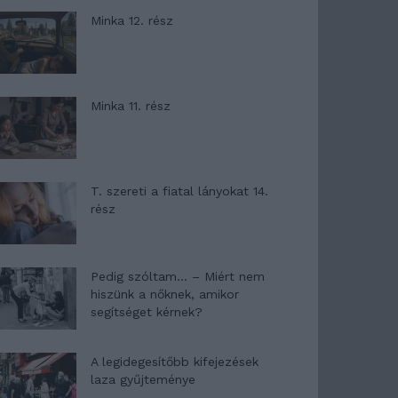
Minka 12. rész
Minka 11. rész
T. szereti a fiatal lányokat 14.
rész
Pedig szóltam… – Miért nem
hiszünk a nőknek, amikor
segítséget kérnek?
A legidegesítőbb kifejezések
laza gyűjteménye