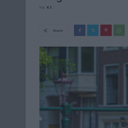
Írta:
K.T.
-
Share