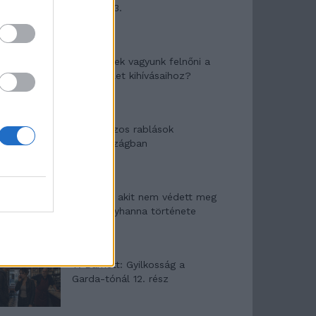
mítosza 3.
Képtelenek vagyunk felnőni a
felnőtt élet kihívásaihoz?
Altatógázos rablások
Olaszországban
A kislány, akit nem védett meg
senki – Lyhanna története
T. Barnett: Gyilkosság a
Garda-tónál 12. rész