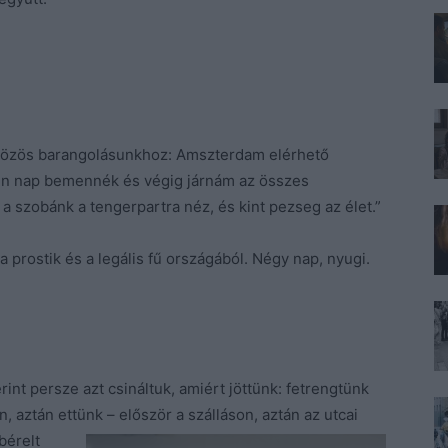
 közös barangolásunkhoz: Amszterdam elérhető
n nap bemennék és végig járnám az összes
a szobánk a tengerpartra néz, és kint pezseg az élet.”
 prostik és a legális fű országából. Négy nap, nyugi.
int persze azt csináltuk, amiért jöttünk: fetrengtünk
n, aztán ettünk – e
lőször a szálláson, aztán az utcai
bérelt