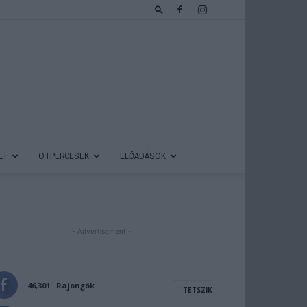
LT
ÖTPERCESEK
ELŐADÁSOK
- Advertisement -
46,301
Rajongók
TETSZIK