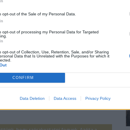
In
zabadság! Legközelebb veled jövök ki, és elengedjük
o opt-out of the Sale of my Personal Data.
In
to opt-out of processing my Personal Data for Targeted
ing.
In
e semmit sem láttam a városból. A virágpiacot és a
o opt-out of Collection, Use, Retention, Sale, and/or Sharing
ersonal Data that Is Unrelated with the Purposes for which it
tam, ezért mondtam Joe-nak, ha nincs kedve, én
lected.
sok közepette eljött velem. Csak akkor lett jobb
Out
ebédeltünk. Azt hiszem, ide vissza kell jönnöm Julival
CONFIRM
gig pampogott, nem volt rossz ez a pár nap. De
Data Deletion
Data Access
Privacy Policy
dsz kivenni szabit?”
öttünk, hogy szórakoztatni fogunk. Azóta a