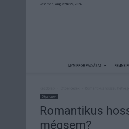
vasárnap, augusztus 9, 2026
MYMIRROR PÁLYÁZAT
FEMME F
Kezdőlap
Ötpercesek
Romantikus hosszú hétvé
Ötpercesek
Romantikus hos
mégsem?