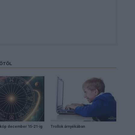
ZŐTŐL
zkóp december 15-21-ig
Trollok árnyékában