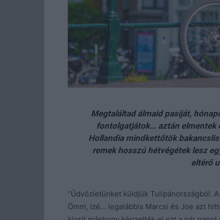
Megtaláltad álmaid pasiját, hónap
fontolgatjátok… aztán elmentek e
Hollandia mindkettőtök bakancslis
remek hosszú hétvégétek lesz eg
eltérő 
“Üdvözletünket küldjük Tulipánországból. A
Ömm, izé… legalábbis Marcsi és Joe azt hit
kicsit máshogy képzelték el ezt a pár napot 