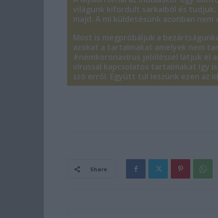
világunk kifordult sarkaiból és tudju
majd. A mi küldetésünk azonban nem v
Most is megpróbáljuk a bezártságunka
azokat a tartalmakat amelyek nem tar
#nemkoronavírus jelöléssel látjuk el 
vírussal kapcsolatos tartalmakat így 
szó erről. Együtt túl leszünk ezen az 
Share