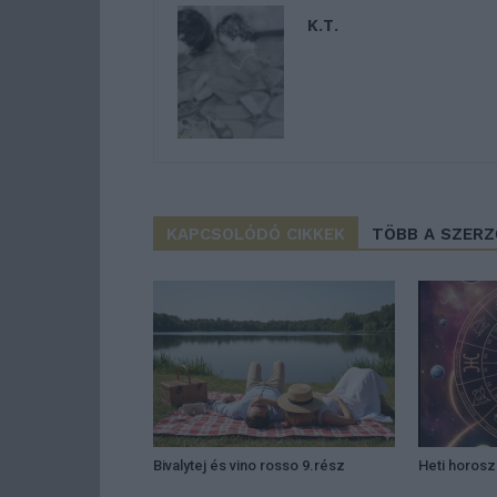
K.T.
KAPCSOLÓDÓ CIKKEK
TÖBB A SZER
Bivalytej és vino rosso 9.rész
Heti horos