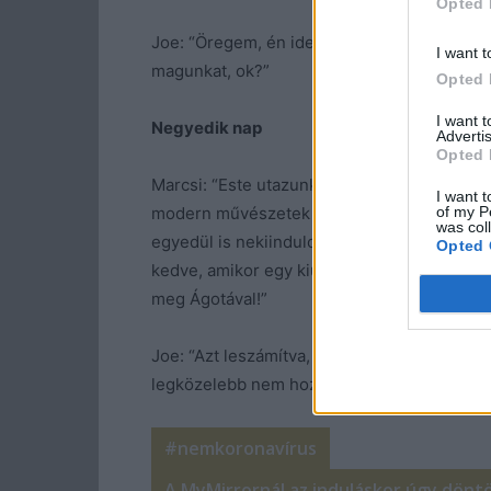
Opted 
Joe: “Öregem, én ideköltözöm. Ez maga a s
I want t
magunkat, ok?”
Opted 
I want 
Negyedik nap
Advertis
Opted 
Marcsi: “Este utazunk haza, de én még szint
I want t
of my P
modern művészetek múzeumát is látni akar
was col
egyedül is nekiindulok. Végül nagy pofavágá
Opted 
kedve, amikor egy kiülős helyen hatalmasat 
meg Ágotával!”
Joe: “Azt leszámítva, hogy Marcsi egész vé
legközelebb nem hozom, az fix. Te mikor tu
#nemkoronavírus
A MyMirrornál az induláskor úgy dönt