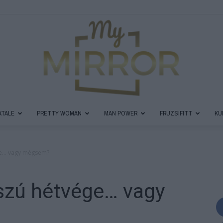
ATALE
PRETTY WOMAN
MAN POWER
FRUZSIFITT
KU
MyMirror
ge… vagy mégsem?
szú hétvége… vagy
Magazin