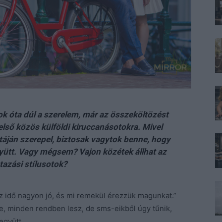
ok óta dúl a szerelem, már az összeköltözést
lső közös külföldi kiruccanásotokra. Mivel
táján szerepel, biztosak vagytok benne, hogy
yütt. Vagy mégsem? Vajon közétek állhat az
utazási stílusotok?
z idő nagyon jó, és mi remekül érezzük magunkat.”
te, minden rendben lesz, de sms-eikből úgy tűnik,
együtt.