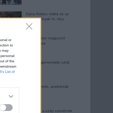
Elyna Robbs: Adéle és az
örökölt árnyak 13. rész
Woody Allen megosztó
sonal or
zsenialitása
ection to
ou may
 personal
out of the
A világ legismertebb ruhái
 downstream
B’s List of
Nyár, nevetés, anekdoták
Panna és a szép szerelmek