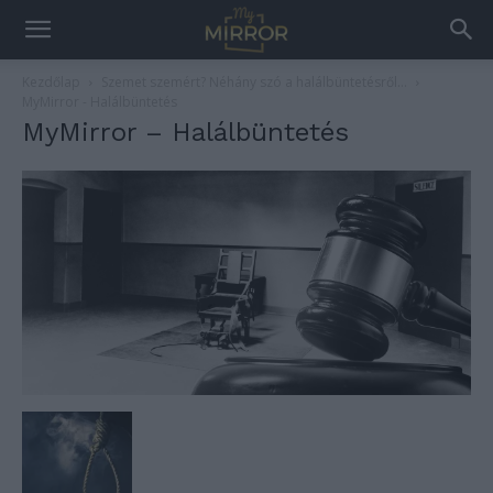
Kezdőlap
Szemet szemért? Néhány szó a halálbüntetésről…
MyMirror - Halálbüntetés
MyMirror – Halálbüntetés