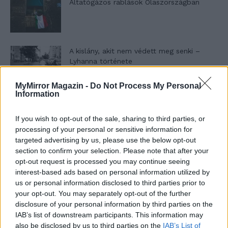
Altatógázos rablások Olaszországban
A kislány, akit nem védett meg senki –
Lyhanna története
MyMirror Magazin -
Do Not Process My Personal
Information
T. Barnett: Gyilkosság a Garda-tónál 12.
rész
If you wish to opt-out of the sale, sharing to third parties, or
processing of your personal or sensitive information for
targeted advertising by us, please use the below opt-out
T. szereti a fiatal lányokat 13. rész
section to confirm your selection. Please note that after your
opt-out request is processed you may continue seeing
interest-based ads based on personal information utilized by
us or personal information disclosed to third parties prior to
your opt-out. You may separately opt-out of the further
Minka 10. rész
disclosure of your personal information by third parties on the
IAB’s list of downstream participants. This information may
also be disclosed by us to third parties on the
IAB’s List of