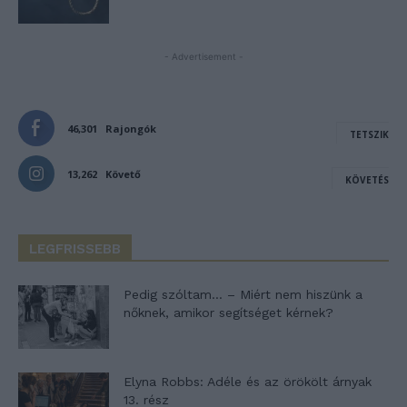
- Advertisement -
46,301
Rajongók
TETSZIK
13,262
Követő
KÖVETÉS
LEGFRISSEBB
Pedig szóltam… – Miért nem hiszünk a
nőknek, amikor segítséget kérnek?
Elyna Robbs: Adéle és az örökölt árnyak
13. rész