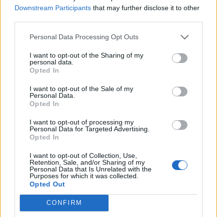
Downstream Participants
that may further disclose it to other
Minka 9. rész
third parties.
Personal Data Processing Opt Outs
I want to opt-out of the Sharing of my
personal data.
Máltai kaland 7.
Opted In
I want to opt-out of the Sale of my
Personal Data.
Opted In
10 tanács, ha jobban akarod érezni magad
a hétköznapokban
I want to opt-out of processing my
Personal Data for Targeted Advertising.
Opted In
I want to opt-out of Collection, Use,
Egy ház, amely a tengerre és a fényre
Retention, Sale, and/or Sharing of my
nyílik – Villa...
Personal Data that Is Unrelated with the
Purposes for which it was collected.
Opted Out
CONFIRM
A családok, akik soha nem hagyták abba
várakozást – Ha egy...