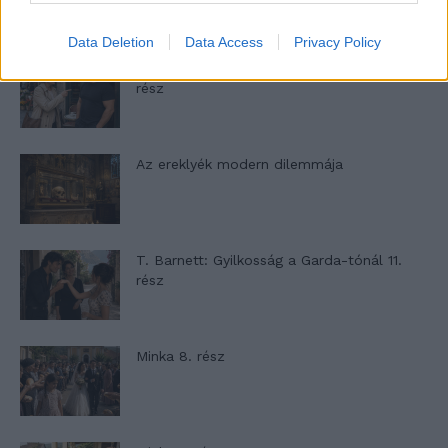
Data Deletion
Data Access
Privacy Policy
Panna és a szép szerelmek mítosza 2.
rész
Az ereklyék modern dilemmája
T. Barnett: Gyilkosság a Garda-tónál 11.
rész
Minka 8. rész