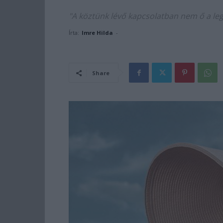
"A köztünk lévő kapcsolatban nem ő a le
Írta:
Imre Hilda
-
Share