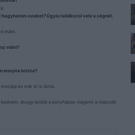
kávéval?
a.
t hagyhatom ezeket? Úgyis találkozol vele a cégnél,
nd mást.
sz válni?
 ennyire biztos?
 mondja és már el is tűnik.
 a kedvem, ahogy leülök a konyhában meginni a második