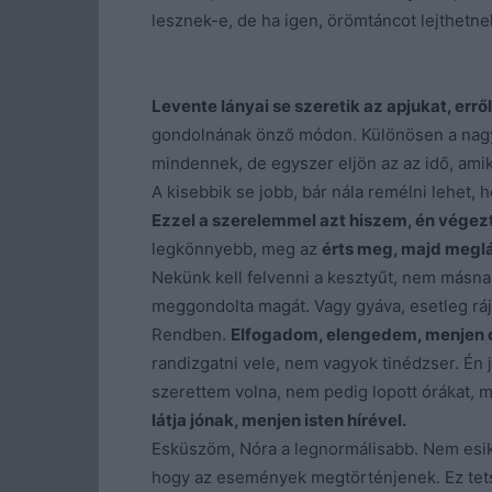
lesznek-e, de ha igen, örömtáncot lejthetn
Levente lányai se szeretik az apjukat, er
gondolnának önző módon. Különösen a nagy
mindennek, de egyszer eljön az az idő, amik
A kisebbik se jobb, bár nála remélni lehet, 
Ezzel a szerelemmel azt hiszem, én végez
legkönnyebb, meg az
érts meg, majd meglá
Nekünk kell felvenni a kesztyűt, nem másn
meggondolta magát. Vagy gyáva, esetleg ráj
Rendben.
Elfogadom, elengedem, menjen 
randizgatni vele, nem vagyok tinédzser. Én 
szerettem volna, nem pedig lopott órákat, 
látja jónak, menjen isten hírével.
Esküszöm, Nóra a legnormálisabb. Nem esik
hogy az események megtörténjenek. Ez tets