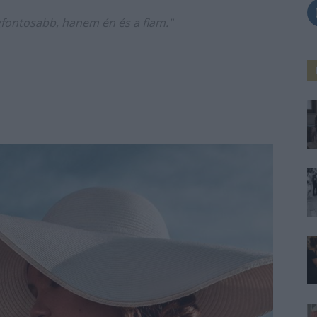
gfontosabb, hanem én és a fiam."