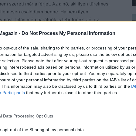
em szereti már a férjét. Az a nő, aki ilyen türelmes,
ellemesen csalódtam benne. Ha nem ilyen
mást, talán még barátnők is lehetnénk. Jó, ez
y okos nő. De kiábrándult.
Magazin -
Do Not Process My Personal Information
mondta Levente és fél lábbal már kint is volt az ajtón.
től akar keresgélni? Vagy tényleg hazamegy?
to opt-out of the sale, sharing to third parties, or processing of your per
e nem volt kedvem a karjai közt lenni. Nem ezt ígérte.
formation for targeted advertising by us, please use the below opt-out s
r selection. Please note that after your opt-out request is processed y
zememben. Mégse tett semmit, csak kisétált. Lehet,
eing interest-based ads based on personal information utilized by us or
disclosed to third parties prior to your opt-out. You may separately opt-
 lehet, hogy van egy harmadik nő? Ma már semmin nem
losure of your personal information by third parties on the IAB’s list of
. This information may also be disclosed by us to third parties on the
IA
eültem és zenét hallgattam
. Amikor kiszálltam,
Participants
that may further disclose it to other third parties.
Teljesen egyedül voltam, ami ritka pillanat az
 járt a fejemben, hogy nem is kell nekem senki, jó ez
. Nem játék ez a részemről. Nem holmi kalandocska,
l Data Processing Opt Outs
ndegy, hogy ő szeret-e vagy sem. Ha vége, túlélek, ha
o opt-out of the Sharing of my personal data.
 mert elég nagy harcos vagyok ahhoz, hogy ne engedjem