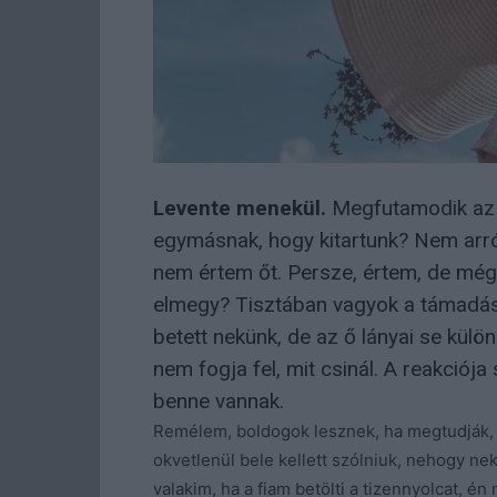
Levente menekül.
Megfutamodik az 
egymásnak, hogy kitartunk? Nem arró
nem értem őt. Persze, értem, de mégs
elmegy? Tisztában vagyok a támadáso
betett nekünk, de az ő lányai se kül
nem fogja fel, mit csinál. A reakció
benne vannak.
Remélem, boldogok lesznek, ha megtudják, h
okvetlenül bele kellett szólniuk, nehogy ne
valakim, ha a fiam betölti a tizennyolcat, é