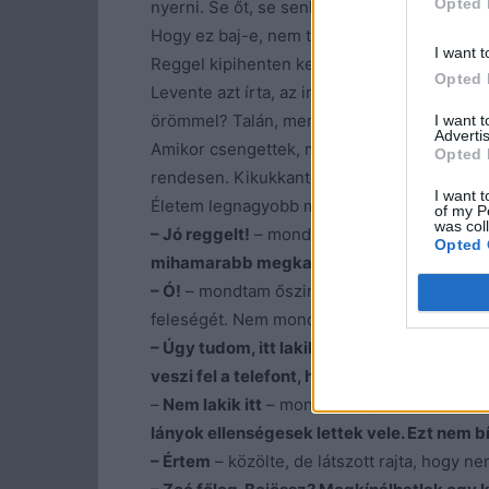
Opted 
nyerni. Se őt, se senkit.
A köztünk lévő kap
Hogy ez baj-e, nem tudom. Hogy jó-e, azt 
I want t
Reggel kipihenten keltem. Volt egy rakás n
Opted 
Levente azt írta, az irodában alszik, és hiá
örömmel? Talán, mert nem hatott meg.
I want 
Advertis
Amikor csengettek, meglepődtem. Ugyan ki 
Opted 
rendesen. Kikukkantottam.
I want t
Életem legnagyobb meglepetése állt az ajtó 
of my P
was col
– Jó reggelt!
– mondta. –
Ne haragudj, hogy
Opted 
mihamarabb megkapná és aláírná a válási 
– Ó!
– mondtam őszinte csodálkozással a h
feleségét. Nem mondhatom, hogy különösebb
– Úgy tudom, itt lakik
– mondta tétován, mi
veszi fel a telefont, hiába hagytam üzenet
–
Nem lakik itt
– mondtam egyenesen a sze
lányok ellenségesek lettek vele. Ezt nem bí
– Értem
– közölte, de látszott rajta, hogy ne