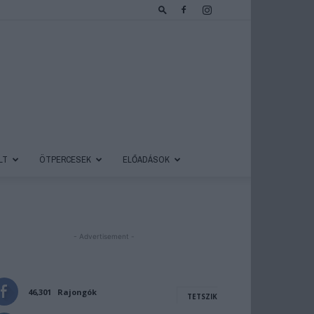
LT
ÖTPERCESEK
ELŐADÁSOK
- Advertisement -
46,301
Rajongók
TETSZIK