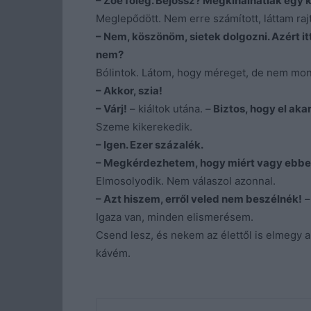
– Zoé főleg. Bejössz? Megkínálhatlak egy 
Meglepődött. Nem erre számított, láttam rajt
– Nem, köszönöm, sietek dolgozni. Azért it
nem?
Bólintok. Látom, hogy méreget, de nem mo
– Akkor, szia!
– Várj!
– kiáltok utána. –
Biztos, hogy el akar
Szeme kikerekedik.
– Igen. Ezer százalék.
– Megkérdezhetem, hogy miért vagy ebben
Elmosolyodik. Nem válaszol azonnal.
– Azt hiszem, erről veled nem beszélnék!
–
Igaza van, minden elismerésem.
Csend lesz, és nekem az élettől is elmegy
kávém.