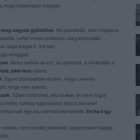
ek, hogy ismerkedni megyek.
ről meg vagyok győződve.
Ha szeretnék, nem magukra
obbik. Lehet velem ordítozni, meg elmondani
or majd megérti, mit tett.
hogy lehiggad.
tem.
Nincs benne se erő, se spiritusz. A kihátrálás a
tod, jobb lesz
-duma.
ak. Egyre biztosabban érzem, hogy Levente
ött, hogy nem szeret.
csak.
Tőlem költözhet, ahová akar, én nem fogok
jó életet, komoly kapcsolatot, közös terveket
mintha csak egy kis szeretőcske lennék.
De ha ő így
 nekem, nem rendez jelenetet, egyszerűen hagyja,
zik.