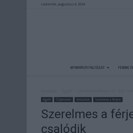
csütörtök, augusztus 6, 2026
MYMIRROR PÁLYÁZAT
FEMME F
Kezdőlap
Egyéb
Szerelmes a férjem 13. rész – Hel
Egyéb
Ötpercesek
Sorozatok
Szerelmes a férjem
Szerelmes a férj
csalódik