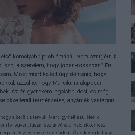
első komolyabb problémánál. Nem azt ígértük
l szól a szerelem, hogy jóban-rosszban? Én
em. Most miért kellett úgy döntenie, hogy
kkal, azzal is, hogy Marcika is alaposan
önbek. Az én gyerekem legalább kicsi, és még
ja se okvetlenül természetes, anyámék vastagon
ogy sikerült a tervük. Mert így kell ezt…Nekik
kem jó legyen. Igaza lesz anyának, majd akkor lesz
n meg a szöszt is pösznek mondom. Ők addigra ki tudja,