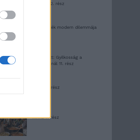
mítosza 2. rész
Az ereklyék modern dilemmája
T. Barnett: Gyilkosság a
Garda-tónál 11. rész
Minka 8. rész
Minka 7. rész