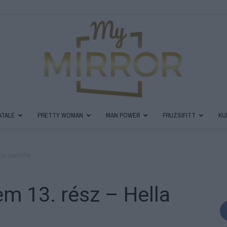
ATALE
PRETTY WOMAN
MAN POWER
FRUZSIFITT
KU
MyMirror
la csalódik
em 13. rész – Hella
Magazin