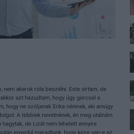
, nem akarok róla beszélni. Este sírtam, de
 akkor azt hazudtam, hogy úgy görcsöl a
, hogy ne szóljanak Erika néninek, aki amúgy
a dolgot. A többiek nevetnének, én meg utálnám
hagytak, de Lizát nem lehetett ennyire
miután egyedül maradtunk, hogy köze van-e az