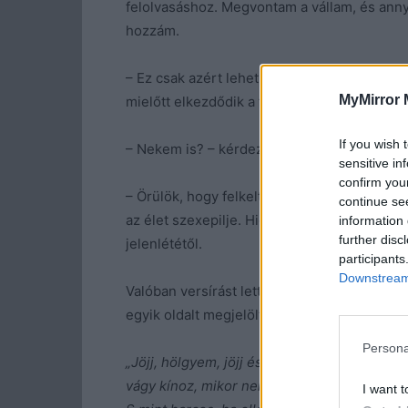
felolvasáshoz. Megvontam a vállam, és annyi
hozzám.
– Ez csak azért lehet, mert nem találkoztál 
MyMirror 
mielőtt elkezdődik a feladat. Jó?
If you wish 
– Nekem is? – kérdezte ribancos mosollyal En
sensitive in
confirm you
– Örülök, hogy felkeltettem az érdeklődésed
continue se
az élet szexepilje. Higgyétek el! – Azzal f
information 
further disc
jelenlététől.
participants
Downstream 
Valóban versírást lett a feladat. T. egy Fa
egyik oldalt megjelölte, és ez a négy sor állt 
Persona
„Jöjj, hölgyem, jöjj és vetkőzz le velem,
vágy kínoz, mikor nem szeretkezem.
I want t