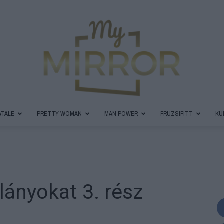
ATALE
PRETTY WOMAN
MAN POWER
FRUZSIFITT
KU
MyMirror
l lányokat 3. rész
Magazin