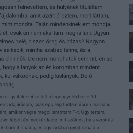
gosan felnevettem, és hülyének tituláltam.
ájdalomba, amit azért éreztem, mert láttam,
 mint mondta. Talán mindenkinek ezt mondja.
élét, csak én nem akartam meghallani. Ugyan
relmes belé, hiszen öreg és házas? Nagyon
viselkedik, mintha szabad lenne, és a
tha elhinnék. De nem mondhatok semmit, én se
, hogy a lányok az én koromban mindent
 kurválkodnak, pedig kislányok. De ő
onság.
kor gyülekezni kellett a legnagyobb ház előtt.
venc időjárásom, csak épp alig tudtam ébren maradni.
aim, amikor végre megpillantottam T-t. Úgy tettem,
zám lépett és megkérdezte, mit szólnék, ha a versírás
rki bármit írhatna, és egy ládában gyűjtik majd a