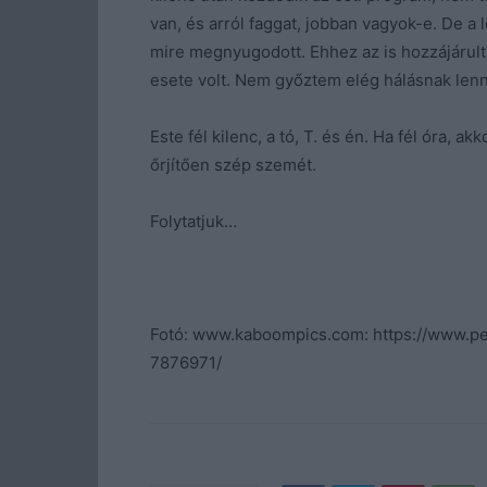
van, és arról faggat, jobban vagyok-e. De 
mire megnyugodott. Ehhez az is hozzájárult,
esete volt. Nem győztem elég hálásnak lenn
Este fél kilenc, a tó, T. és én. Ha fél óra, a
őrjítően szép szemét.
Folytatjuk…
Fotó: www.kaboompics.com: https://www.pex
7876971/