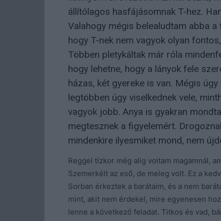
állítólagos hasfájásomnak T-hez. Han
Valahogy mégis belealudtam abba a f
hogy T-nek nem vagyok olyan fontos,
Többen pletykáltak már róla mindenf
hogy lehetne, hogy a lányok fele sze
házas, két gyereke is van. Mégis úgy 
legtöbben úgy viselkednek vele, min
vagyok jobb. Anya is gyakran mondta
megtesznek a figyelemért. Drogoznak,
mindenkire ilyesmiket mond, nem újd
Reggel tízkor még alig voltam magamnál, ami
Szemerkélt az eső, de meleg volt. Ez a ked
Sorban érkeztek a barátaim, és a nem barát
mint, akit nem érdekel, mire egyenesen hoz
lenne a következő feladat. Titkos és vad, bá