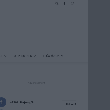
LT
ÖTPERCESEK
ELŐADÁSOK
- Advertisement -
46,301
Rajongók
TETSZIK