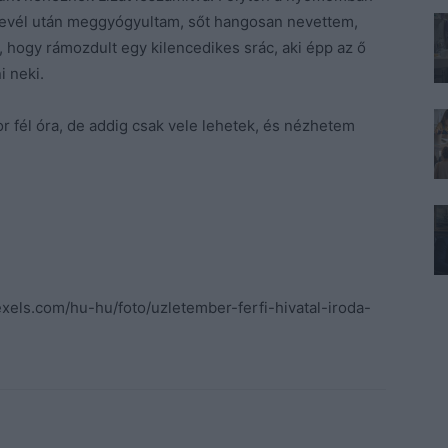
a levél után meggyógyultam, sőt hangosan nevettem,
 hogy rámozdult egy kilencedikes srác, aki épp az ő
i neki.
kkor fél óra, de addig csak vele lehetek, és nézhetem
els.com/hu-hu/foto/uzletember-ferfi-hivatal-iroda-