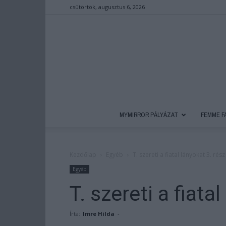
csütörtök, augusztus 6, 2026
MYMIRROR PÁLYÁZAT
FEMME F
Kezdőlap
Egyéb
T. szereti a fiatal lányokat 3. rész
Egyéb
T. szereti a fiata
Írta:
Imre Hilda
-