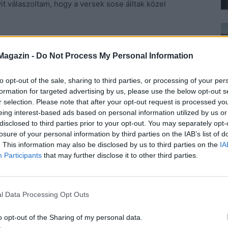
t válaszoltam, hogy a versek sose álltak közel
igazán jó verssel – közölte. – Hozok neked párat,
Magazin -
Do Not Process My Personal Information
to opt-out of the sale, sharing to third parties, or processing of your per
ci, aki mindent hallott.
formation for targeted advertising by us, please use the below opt-out s
r selection. Please note that after your opt-out request is processed y
 – közölte gyorsan széles vigyorral. – Lányok, a vers
eing interest-based ads based on personal information utilized by us or
aképnél hagyott, miközben nekem kiszáradt a szám a
disclosed to third parties prior to your opt-out. You may separately opt-
losure of your personal information by third parties on the IAB’s list of
. This information may also be disclosed by us to third parties on the
IA
Participants
that may further disclose it to other third parties.
ludy kötetet nyomott a kezembe percekkel később. Az
rajta:
l Data Processing Opt Outs
o opt-out of the Sharing of my personal data.