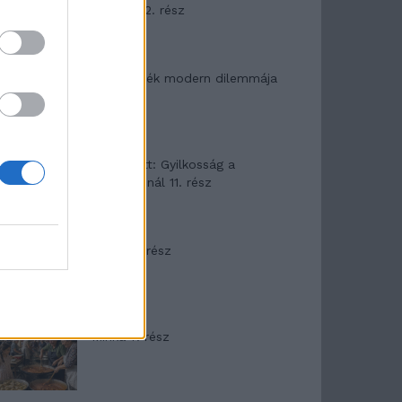
mítosza 2. rész
Az ereklyék modern dilemmája
T. Barnett: Gyilkosság a
Garda-tónál 11. rész
Minka 8. rész
Minka 7. rész