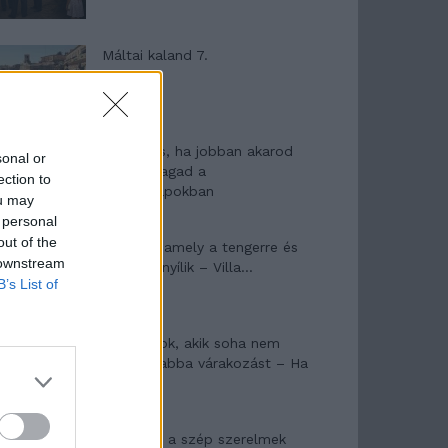
Máltai kaland 7.
10 tanács, ha jobban akarod
sonal or
érezni magad a
ection to
hétköznapokban
ou may
 personal
out of the
Egy ház, amely a tengerre és
 downstream
a fényre nyílik – Villa...
B’s List of
A családok, akik soha nem
hagyták abba várakozást – Ha
egy...
Panna és a szép szerelmek