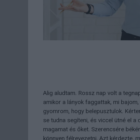
Alig aludtam. Rossz nap volt a tegnap
amikor a lányok faggattak, mi bajom,
gyomrom, hogy belepusztulok. Kértem
se tudna segíteni, és viccel ütné el 
magamat és őket. Szerencsére békén 
könnyen félrevezetni. Azt kérdezte, 