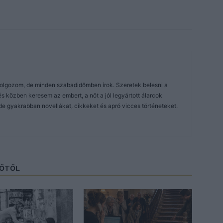
dolgozom, de minden szabadidőmben írok. Szeretek belesni a
közben keresem az embert, a nőt a jól legyártott álarcok
de gyakrabban novellákat, cikkeket és apró vicces történeteket.
ZŐTŐL