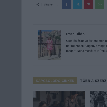
Share
Imre Hilda
Oktatás és nevelés területén 
hétköznapok függönye mögé és 
mögött. Néha meséket is írok, 
KAPCSOLÓDÓ CIKKEK
TÖBB A SZER