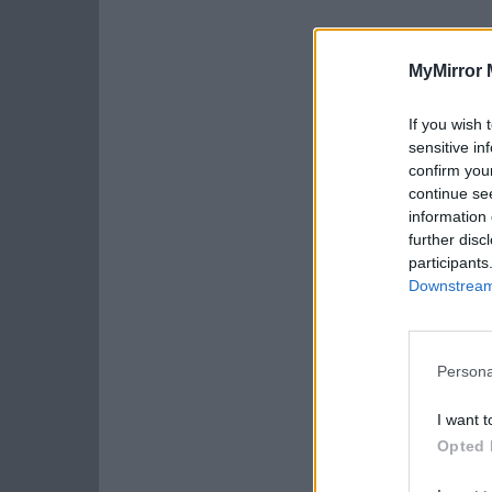
MyMirror 
If you wish 
sensitive in
confirm you
continue se
information 
further disc
participants
Downstream 
Persona
I want t
Opted 