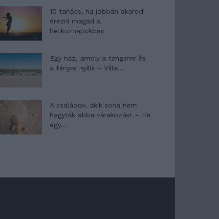
10 tanács, ha jobban akarod
érezni magad a
hétköznapokban
Egy ház, amely a tengerre és
a fényre nyílik – Villa...
A családok, akik soha nem
hagyták abba várakozást – Ha
egy...