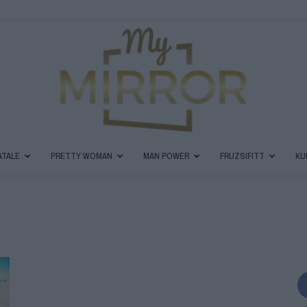
ATALE
PRETTY WOMAN
MAN POWER
FRUZSIFITT
KU
MyMirror
Magazin