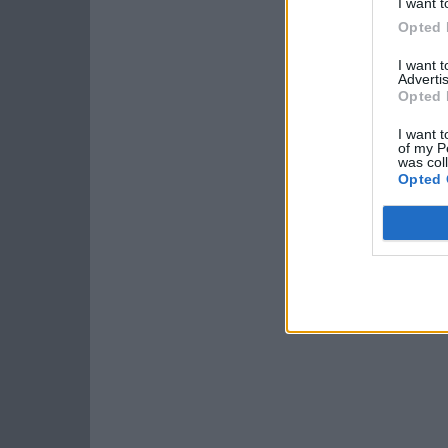
I want t
Opted 
I want 
Advertis
Opted 
I want t
of my P
was col
Opted 