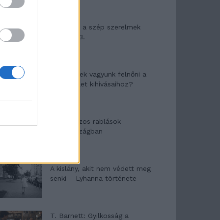
Panna és a szép szerelmek
mítosza 3.
Képtelenek vagyunk felnőni a
felnőtt élet kihívásaihoz?
Altatógázos rablások
Olaszországban
A kislány, akit nem védett meg
senki – Lyhanna története
T. Barnett: Gyilkosság a