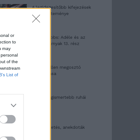
A legidegesítőbb kifejezések
laza gyűjteménye
sonal or
Elyna Robbs: Adéle és az
ection to
örökölt árnyak 13. rész
ou may
 personal
out of the
Woody Allen megosztó
 downstream
zsenialitása
B’s List of
A világ legismertebb ruhái
Nyár, nevetés, anekdoták