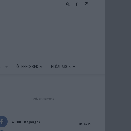
LT
ÖTPERCESEK
ELŐADÁSOK
- Advertisement -
46,301
Rajongók
TETSZIK