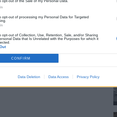
o opt-out of the Sale of my Personal Data.
In
to opt-out of processing my Personal Data for Targeted
ing.
In
o opt-out of Collection, Use, Retention, Sale, and/or Sharing
ersonal Data that Is Unrelated with the Purposes for which it
lected.
Out
CONFIRM
Data Deletion
Data Access
Privacy Policy