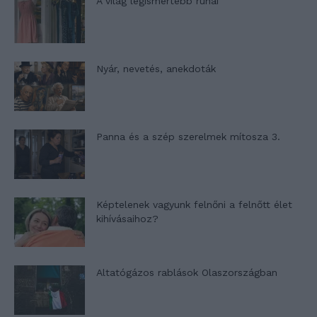
A világ legismertebb ruhái
Nyár, nevetés, anekdoták
Panna és a szép szerelmek mítosza 3.
Képtelenek vagyunk felnőni a felnőtt élet
kihívásaihoz?
Altatógázos rablások Olaszországban