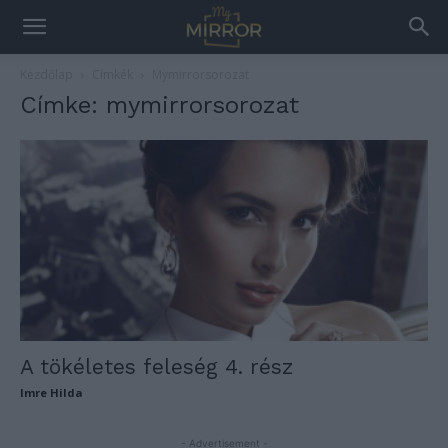
Kezdőlap
Címkék
Mymirrorsorozat
Címke: mymirrorsorozat
A tökéletes feleség 4. rész
Imre Hilda
- Advertisement -