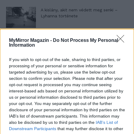
A kislány, akit nem védett meg senki –
Lyhanna története
T. Barnett: Gyilkosság a Garda-tónál 12.
MyMirror Magazin -
Do Not Process My Personal
rész
Information
If you wish to opt-out of the sale, sharing to third parties, or
processing of your personal or sensitive information for
T. szereti a fiatal lányokat 13. rész
targeted advertising by us, please use the below opt-out
section to confirm your selection. Please note that after your
opt-out request is processed you may continue seeing
interest-based ads based on personal information utilized by
Minka 10. rész
us or personal information disclosed to third parties prior to
your opt-out. You may separately opt-out of the further
disclosure of your personal information by third parties on the
IAB’s list of downstream participants. This information may
also be disclosed by us to third parties on the
IAB’s List of
Minka 9. rész
Downstream Participants
that may further disclose it to other