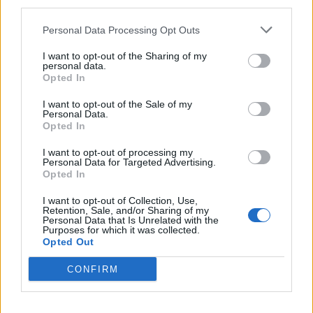
third parties.
Personal Data Processing Opt Outs
Máltai kaland 7.
I want to opt-out of the Sharing of my
personal data.
Opted In
I want to opt-out of the Sale of my
10 tanács, ha jobban akarod érezni magad
Personal Data.
Opted In
a hétköznapokban
I want to opt-out of processing my
Personal Data for Targeted Advertising.
Opted In
Egy ház, amely a tengerre és a fényre
nyílik – Villa...
I want to opt-out of Collection, Use,
Retention, Sale, and/or Sharing of my
Personal Data that Is Unrelated with the
Purposes for which it was collected.
Opted Out
A családok, akik soha nem hagyták abba
várakozást – Ha egy...
CONFIRM