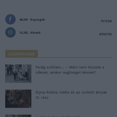
46,301
Rajongók
TETSZIK
13,262
Követő
KÖVETÉS
LEGFRISSEBB
Pedig szóltam… – Miért nem hiszünk a
nőknek, amikor segítséget kérnek?
Elyna Robbs: Adéle és az örökölt árnyak
13. rész