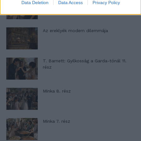
Panna és a szép szerelmek mítosza 2.
Data Deletion
Data Access
Privacy Policy
rész
Az ereklyék modern dilemmája
T. Barnett: Gyilkosság a Garda-tónál 11.
rész
Minka 8. rész
Minka 7. rész