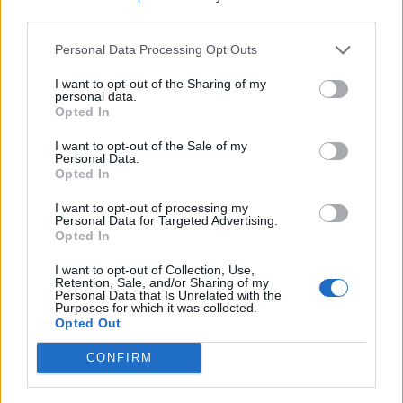
nőknek, amikor segítséget kérnek?
third parties.
Personal Data Processing Opt Outs
A legidegesítőbb kifejezések laza
I want to opt-out of the Sharing of my
personal data.
gyűjteménye
Opted In
I want to opt-out of the Sale of my
Personal Data.
Elyna Robbs: Adéle és az örökölt árnyak
Opted In
13. rész
I want to opt-out of processing my
Personal Data for Targeted Advertising.
Opted In
Woody Allen megosztó zsenialitása
I want to opt-out of Collection, Use,
Retention, Sale, and/or Sharing of my
Personal Data that Is Unrelated with the
Purposes for which it was collected.
Opted Out
A világ legismertebb ruhái
CONFIRM