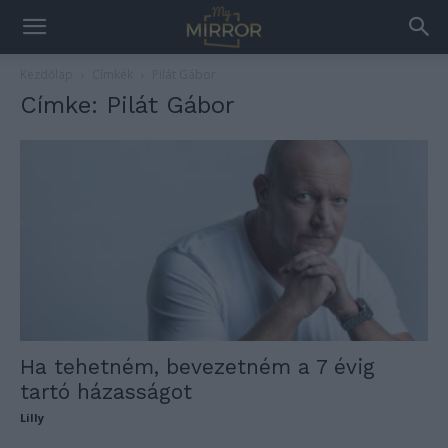
Kezdőlap
Címkék
Pilát Gábor
Címke: Pilát Gábor
Ha tehetném, bevezetném a 7 évig
tartó házasságot
Lilly