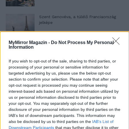
Szent Genovéva, a túlélő Franciaország
jelképe
MyMirror Magazin -
Do Not Process My Personal
Minka 12. rész
Information
If you wish to opt-out of the sale, sharing to third parties, or
processing of your personal or sensitive information for
Minka 11. rész
targeted advertising by us, please use the below opt-out
section to confirm your selection. Please note that after your
opt-out request is processed you may continue seeing
interest-based ads based on personal information utilized by
us or personal information disclosed to third parties prior to
T. szereti a fiatal lányokat 14. rész
your opt-out. You may separately opt-out of the further
disclosure of your personal information by third parties on the
IAB’s list of downstream participants. This information may
also be disclosed by us to third parties on the
IAB’s List of
Pedig szóltam… – Miért nem hiszünk a
Downstream Participants
that may further disclose it to other