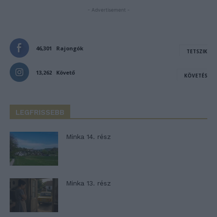
- Advertisement -
46,301
Rajongók
TETSZIK
13,262
Követő
KÖVETÉS
LEGFRISSEBB
Minka 14. rész
Minka 13. rész