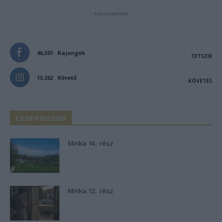
- Advertisement -
46,301
Rajongók
TETSZIK
13,262
Követő
KÖVETÉS
LEGFRISSEBB
Minka 14. rész
Minka 13. rész