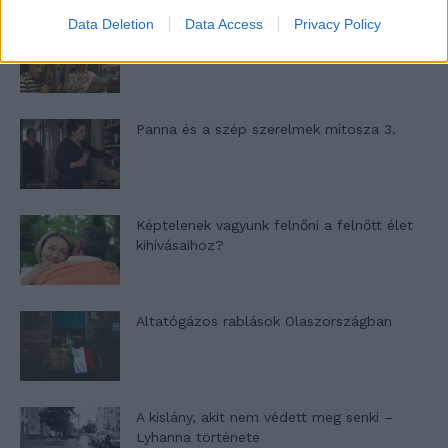
Data Deletion
Data Access
Privacy Policy
Nyár, nevetés, anekdoták
Panna és a szép szerelmek mítosza 3.
Képtelenek vagyunk felnőni a felnőtt élet
kihívásaihoz?
Altatógázos rablások Olaszországban
A kislány, akit nem védett meg senki –
Lyhanna története