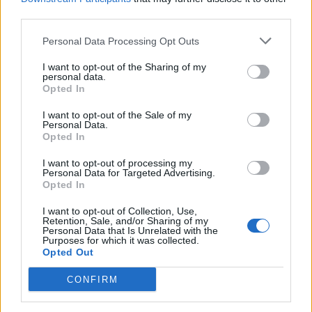
Pedig szóltam… – Miért nem hiszünk a
third parties.
nőknek, amikor segítséget kérnek?
Personal Data Processing Opt Outs
I want to opt-out of the Sharing of my
A legidegesítőbb kifejezések laza
personal data.
gyűjteménye
Opted In
I want to opt-out of the Sale of my
Personal Data.
Elyna Robbs: Adéle és az örökölt árnyak
Opted In
13. rész
I want to opt-out of processing my
Personal Data for Targeted Advertising.
Opted In
Woody Allen megosztó zsenialitása
I want to opt-out of Collection, Use,
Retention, Sale, and/or Sharing of my
Personal Data that Is Unrelated with the
Purposes for which it was collected.
Opted Out
A világ legismertebb ruhái
CONFIRM