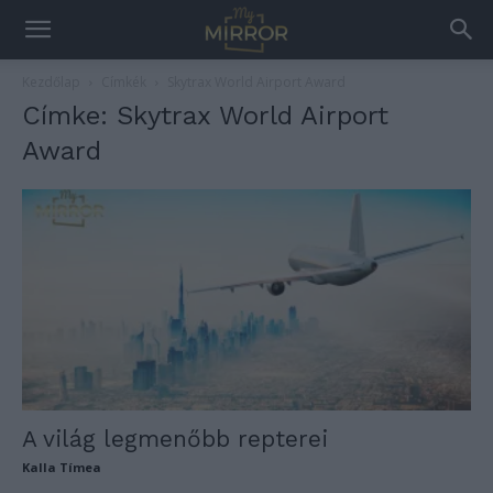
Kezdőlap
Címkék
Skytrax World Airport Award
Címke: Skytrax World Airport
Award
A világ legmenőbb repterei
Kalla Tímea