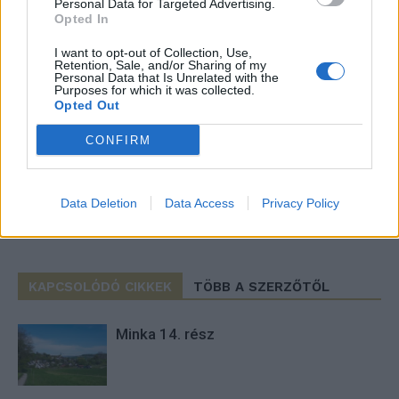
Personal Data for Targeted Advertising.
Opted In
I want to opt-out of Collection, Use,
Retention, Sale, and/or Sharing of my
Personal Data that Is Unrelated with the
Purposes for which it was collected.
Imre Hilda
Opted Out
Oktatás és nevelés területén dolgozom, de minden
CONFIRM
szabadidőmben írok. Szeretek belesni a hétköznapok függönye
mögé és közben keresem az embert, a nőt a jól legyártott álarcok
mögött. Néha meséket is írok, de gyakrabban novellákat,
Data Deletion
Data Access
Privacy Policy
cikkeket és apró vicces történeteket.
KAPCSOLÓDÓ CIKKEK
TÖBB A SZERZŐTŐL
Minka 14. rész