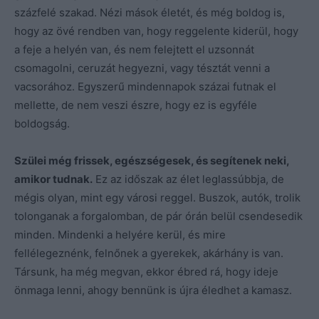
százfelé szakad. Nézi mások életét, és még boldog is,
hogy az övé rendben van, hogy reggelente kiderül, hogy
a feje a helyén van, és nem felejtett el uzsonnát
csomagolni, ceruzát hegyezni, vagy tésztát venni a
vacsorához. Egyszerű mindennapok százai futnak el
mellette, de nem veszi észre, hogy ez is egyféle
boldogság.
Szülei még frissek, egészségesek, és segítenek neki,
amikor tudnak.
Ez az időszak az élet leglassúbbja, de
mégis olyan, mint egy városi reggel. Buszok, autók, trolik
tolonganak a forgalomban, de pár órán belül csendesedik
minden. Mindenki a helyére kerül, és mire
fellélegeznénk, felnőnek a gyerekek, akárhány is van.
Társunk, ha még megvan, ekkor ébred rá, hogy ideje
önmaga lenni, ahogy bennünk is újra éledhet a kamasz.