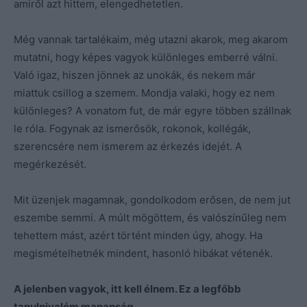
amiről azt hittem, elengedhetetlen.
Még vannak tartalékaim, még utazni akarok, meg akarom
mutatni, hogy képes vagyok különleges emberré válni.
Való igaz, hiszen jönnek az unokák, és nekem már
miattuk csillog a szemem. Mondja valaki, hogy ez nem
különleges? A vonatom fut, de már egyre többen szállnak
le róla. Fogynak az ismerősök, rokonok, kollégák,
szerencsére nem ismerem az érkezés idejét. A
megérkezését.
Mit üzenjek magamnak, gondolkodom erősen, de nem jut
eszembe semmi. A múlt mögöttem, és valószínűleg nem
tehettem mást, azért történt minden úgy, ahogy. Ha
megismételhetnék mindent, hasonló hibákat vétenék.
A jelenben vagyok, itt kell élnem. Ez a legfőbb
tanulnivalóm manapság.