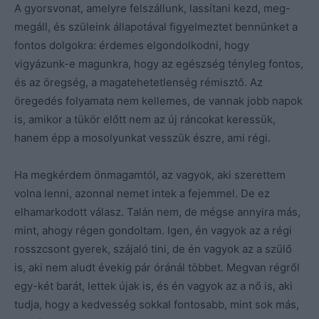
A gyorsvonat, amelyre felszállunk, lassítani kezd, meg-
megáll, és szüleink állapotával figyelmeztet bennünket a
fontos dolgokra: érdemes elgondolkodni, hogy
vigyázunk-e magunkra, hogy az egészség tényleg fontos,
és az öregség, a magatehetetlenség rémisztő. Az
öregedés folyamata nem kellemes, de vannak jobb napok
is, amikor a tükör előtt nem az új ráncokat keressük,
hanem épp a mosolyunkat vesszük észre, ami régi.
Ha megkérdem önmagamtól, az vagyok, aki szerettem
volna lenni, azonnal nemet intek a fejemmel. De ez
elhamarkodott válasz. Talán nem, de mégse annyira más,
mint, ahogy régen gondoltam. Igen, én vagyok az a régi
rosszcsont gyerek, szájaló tini, de én vagyok az a szülő
is, aki nem aludt évekig pár óránál többet. Megvan régről
egy-két barát, lettek újak is, és én vagyok az a nő is, aki
tudja, hogy a kedvesség sokkal fontosabb, mint sok más,