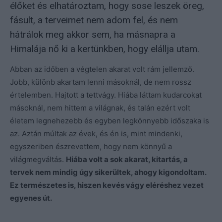
élőket és elhatároztam, hogy sose leszek öreg,
fásult, a terveimet nem adom fel, és nem
hátrálok meg akkor sem, ha másnapra a
Himalája nő ki a kertünkben, hogy elállja utam.
Abban az időben a végtelen akarat volt rám jellemző.
Jobb, különb akartam lenni másoknál, de nem rossz
értelemben. Hajtott a tettvágy. Hiába láttam kudarcokat
másoknál, nem hittem a világnak, és talán ezért volt
életem legnehezebb és egyben legkönnyebb időszaka is
az. Aztán múltak az évek, és én is, mint mindenki,
egyszeriben észrevettem, hogy nem könnyű a
világmegváltás.
Hiába volt a sok akarat, kitartás, a
tervek nem mindig úgy sikerültek, ahogy kigondoltam.
Ez természetes is, hiszen kevés vágy eléréshez vezet
egyenes út.