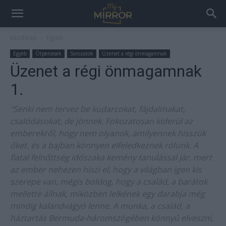
Kezdőlap
Egyéb
Egyéb
Ötpercesek
Sorozatok
Üzenet a régi önmagamnak
Üzenet a régi önmagamnak
1.
"Senki nem tervez be kudarcokat, fájdalmakat,
csalódásokat, de jönnek. Fokozatosan kiderül az
emberekről, hogy nem olyanok, amilyennek hisszük
őket, és a bajban könnyen elfeledkeznek rólunk. A
fiatal felnőttség időszaka kemény tanulással jár, mert
az ember nehezen hiszi el, hogy a világban igen kis
szerepe van, mégis boldog, hogy a család, a barátok
mellette állnak, miközben lelkének egy darabja még
mindig kalandvágyó lenne. A munka, a család, a
háztartás Bermuda-háromszögében könnyű elveszni,