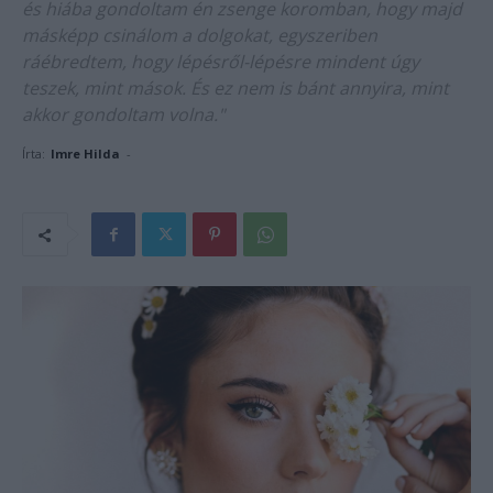
és hiába gondoltam én zsenge koromban, hogy majd
másképp csinálom a dolgokat, egyszeriben
ráébredtem, hogy lépésről-lépésre mindent úgy
teszek, mint mások. És ez nem is bánt annyira, mint
akkor gondoltam volna."
Írta:
Imre Hilda
-