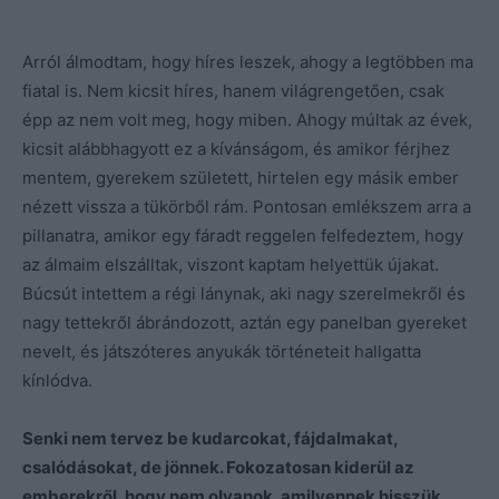
Arról álmodtam, hogy híres leszek, ahogy a legtöbben ma
fiatal is. Nem kicsit híres, hanem világrengetően, csak
épp az nem volt meg, hogy miben. Ahogy múltak az évek,
kicsit alábbhagyott ez a kívánságom, és amikor férjhez
mentem, gyerekem született, hirtelen egy másik ember
nézett vissza a tükörből rám. Pontosan emlékszem arra a
pillanatra, amikor egy fáradt reggelen felfedeztem, hogy
az álmaim elszálltak, viszont kaptam helyettük újakat.
Búcsút intettem a régi lánynak, aki nagy szerelmekről és
nagy tettekről ábrándozott, aztán egy panelban gyereket
nevelt, és játszóteres anyukák történeteit hallgatta
kínlódva.
Senki nem tervez be kudarcokat, fájdalmakat,
csalódásokat, de jönnek. Fokozatosan kiderül az
emberekről, hogy nem olyanok, amilyennek hisszük