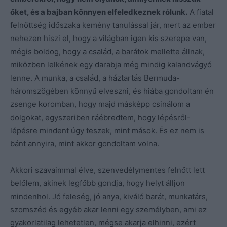
őket, és a bajban könnyen elfeledkeznek rólunk.
A fiatal
felnőttség időszaka kemény tanulással jár, mert az ember
nehezen hiszi el, hogy a világban igen kis szerepe van,
mégis boldog, hogy a család, a barátok mellette állnak,
miközben lelkének egy darabja még mindig kalandvágyó
lenne. A munka, a család, a háztartás Bermuda-
háromszögében könnyű elveszni, és hiába gondoltam én
zsenge koromban, hogy majd másképp csinálom a
dolgokat, egyszeriben ráébredtem, hogy lépésről-
lépésre mindent úgy teszek, mint mások. És ez nem is
bánt annyira, mint akkor gondoltam volna.
Akkori szavaimmal élve, szenvedélymentes felnőtt lett
belőlem, akinek legfőbb gondja, hogy helyt álljon
mindenhol. Jó feleség, jó anya, kiváló barát, munkatárs,
szomszéd és egyéb akar lenni egy személyben, ami ez
gyakorlatilag lehetetlen, mégse akarja elhinni, ezért