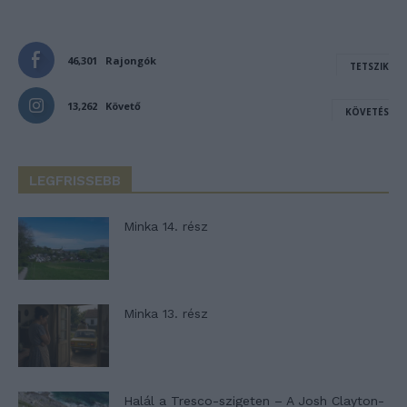
46,301
Rajongók
TETSZIK
13,262
Követő
KÖVETÉS
LEGFRISSEBB
Minka 14. rész
Minka 13. rész
Halál a Tresco-szigeten – A Josh Clayton-