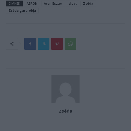
CÍMKÉK
ÁERON
Áron Eszter
divat
Zséda
Zséda gardróbja
Zséda