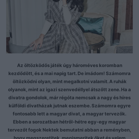
Az öltözködős játék úgy hároméves koromban
kezdődött, és a mai napig tart. De imádom! Számomra
öltözködni olyan, mint megalkotni valamit. A ruhák
olyanok, mint az igazi szenvedéllyel átszőtt zene. Ha a
divatra gondolok, már régóta nemcsak a nagy és híres
külföldi divatházak jutnak eszembe. Számomra egyre
fontosabb lett a magyar divat, a magyar tervezők.
Ebben a sorozatban hétről-hétre egy-egy magyar
tervezőt fogok Nektek bemutatni abban a reményben,
hogy megszeretitek, megismeritek őket és velem