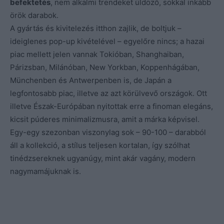
befektetés
, nem alkalmi trendeket üldöző, sokkal inkább
örök darabok.
A gyártás és kivitelezés itthon zajlik, de boltjuk –
ideiglenes pop-up kivételével – egyelőre nincs; a hazai
piac mellett jelen vannak Tokióban, Shanghaiban,
Párizsban, Milánóban, New Yorkban, Koppenhágában,
Münchenben és Antwerpenben is, de Japán a
legfontosabb piac, illetve az azt körülvevő országok. Ott
illetve Észak-Európában nyitottak erre a finoman elegáns,
kicsit púderes minimalizmusra, amit a márka képvisel.
Egy-egy szezonban viszonylag sok – 90-100 – darabból
áll a kollekció, a stílus teljesen kortalan, így szólhat
tinédzsereknek ugyanúgy, mint akár vagány, modern
nagymamájuknak is.