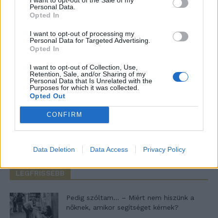
Personal Data.
Notify me of new posts by email.
Opted In
I want to opt-out of processing my
Personal Data for Targeted Advertising.
Opted In
I want to opt-out of Collection, Use,
- Advertisement -
Retention, Sale, and/or Sharing of my
Personal Data that Is Unrelated with the
Purposes for which it was collected.
Opted Out
46,301
Rajongók
TETSZIK
CONFIRM
13,262
Követő
KÖVETÉS
Data Deletion
Data Access
Privacy Policy
LEGFRISSEBB
Pedig szóltam… – Miért nem hiszünk a
nőknek, amikor segítséget kérnek?