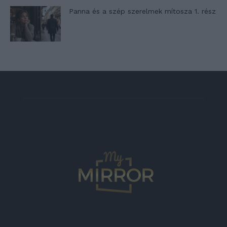
Panna és a szép szerelmek mítosza 1. rész