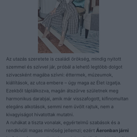
Az utazás szeretete is családi örökség, mindig nyitott
szemmel és szívvel jár, próbál a lehető legtöbb dolgot
szivacsként magába szívni: éttermek, múzeumok,
kiállítások, az utca embere – úgy maga az Élet izgatja.
Ezekből táplálkozva, magán átszűrve születnek meg
harmonikus darabjai, amik már visszafogott, kifinomultan
elegáns alkotások, semmi nem üvölt rajtuk, nem a
kivagyiságot hivatottak mutatni.
A ruhákat a tiszta vonalak, egyértelmű szabások és a
rendkívüli magas minőség jellemzi; ezért
Áeronban járni