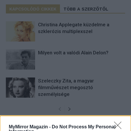
KAPCSOLÓDÓ CIKKEK
TÖBB A SZERZŐTŐL
Christina Applegate küzdelme a
szklerózis multiplexszel
Milyen volt a valódi Alain Delon?
Szeleczky Zita, a magyar
filmművészet megosztó
személyisége
MyMirror Magazin -
Do Not Process My Personal
HOZZÁSZÓLOK A CIKKHEZ