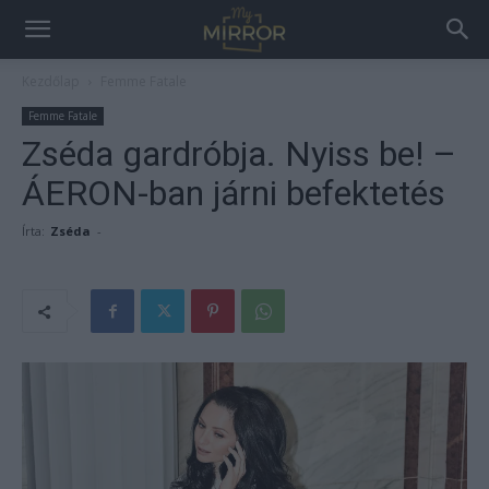
Kezdőlap
Femme Fatale
Femme Fatale
Zséda gardróbja. Nyiss be! –
ÁERON-ban járni befektetés
Írta:
Zséda
-