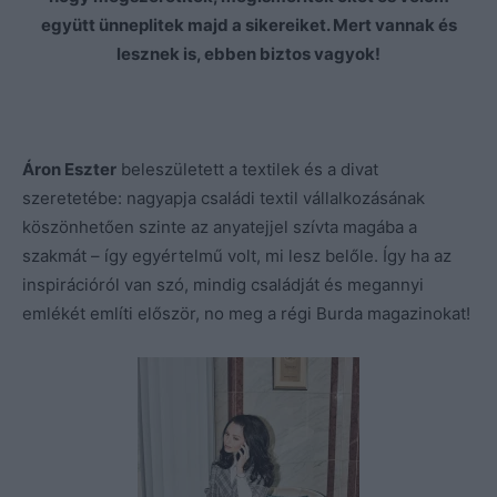
együtt ünneplitek majd a sikereiket. Mert vannak és
lesznek is, ebben biztos vagyok!
Áron Eszter
beleszületett a textilek és a divat
szeretetébe: nagyapja családi textil vállalkozásának
köszönhetően szinte az anyatejjel szívta magába a
szakmát – így egyértelmű volt, mi lesz belőle. Így ha az
inspirációról van szó, mindig családját és megannyi
emlékét említi először, no meg a régi Burda magazinokat!