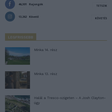
46,301
Rajongók
TETSZIK
13,262
Követő
KÖVETÉS
LEGFRISSEBB
Minka 14. rész
Minka 13. rész
Halál a Tresco-szigeten – A Josh Clayton-
ügy