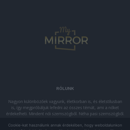
RÓLUNK
Nagyon különbözőek vagyunk, életkorban is, és életstílusban
is, így megpróbáljuk lefedni az összes témát, ami a nőket
érdekelheti. Mindent női szemszögből. Néha pasi szemszögből.
Néha komolyan, néha szórakozva. Olvass minket, ha egy kis
Cookie-kat használunk annak érdekében, hogy weboldalunkon
kikapcsolódásra vágysz!