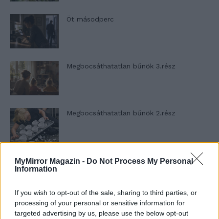
Öt másodperc
Megbocsáthatatlan bűnök 3.rész
Megbocsáthatatlan bűnök 2.rész
Megbocsáthatatlan bűnök 1.rész
MyMirror Magazin -
Do Not Process My Personal
Information
If you wish to opt-out of the sale, sharing to third parties, or
processing of your personal or sensitive information for
Szent Genovéva, a túlélő Franciaország
targeted advertising by us, please use the below opt-out
jelképe