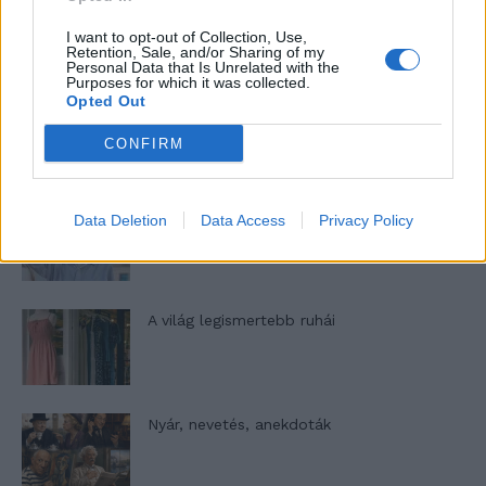
A legidegesítőbb kifejezések laza
gyűjteménye
I want to opt-out of Collection, Use,
Retention, Sale, and/or Sharing of my
Personal Data that Is Unrelated with the
Purposes for which it was collected.
Opted Out
Elyna Robbs: Adéle és az örökölt árnyak
13. rész
CONFIRM
Woody Allen megosztó zsenialitása
Data Deletion
Data Access
Privacy Policy
A világ legismertebb ruhái
Nyár, nevetés, anekdoták