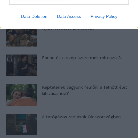
Data Deletion
Data Access
Privacy Policy
Nyár, nevetés, anekdoták
Panna és a szép szerelmek mítosza 3.
Képtelenek vagyunk felnőni a felnőtt élet
kihívásaihoz?
Altatógázos rablások Olaszországban