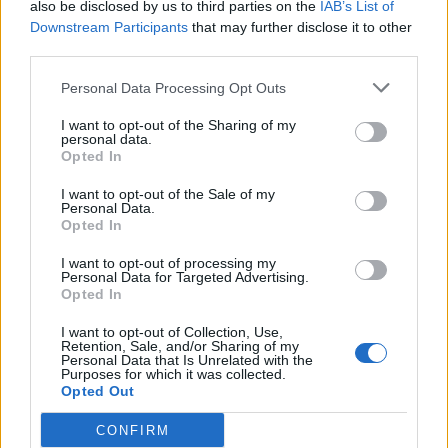
also be disclosed by us to third parties on the
IAB’s List of
Downstream Participants
that may further disclose it to other
third parties.
Pedig szóltam… – Miért nem hiszünk a
nőknek, amikor segítséget kérnek?
Personal Data Processing Opt Outs
I want to opt-out of the Sharing of my
personal data.
A legidegesítőbb kifejezések laza
Opted In
gyűjteménye
I want to opt-out of the Sale of my
Personal Data.
Opted In
Elyna Robbs: Adéle és az örökölt árnyak
I want to opt-out of processing my
13. rész
Personal Data for Targeted Advertising.
Opted In
I want to opt-out of Collection, Use,
Retention, Sale, and/or Sharing of my
Woody Allen megosztó zsenialitása
Personal Data that Is Unrelated with the
Purposes for which it was collected.
Opted Out
CONFIRM
A világ legismertebb ruhái