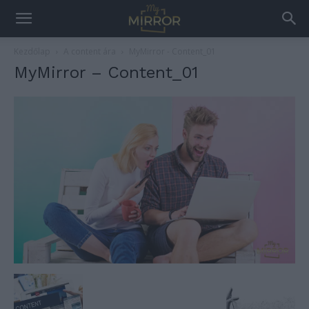
Kezdőlap
A content ára
MyMirror - Content_01
MyMirror – Content_01