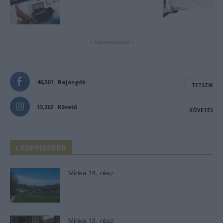
- Advertisement -
46,301
Rajongók
TETSZIK
13,262
Követő
KÖVETÉS
LEGFRISSEBB
Minka 14. rész
Minka 13. rész