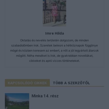
Imre Hilda
Oktatás és nevelés területén dolgozom, de minden
szabadidőmben írok. Szeretek belesni a hétköznapok függönye
mögé és közben keresem az embert, a nőt a jól legyártott álarcok
mögött. Néha meséket is írok, de gyakrabban novellákat,
cikkeket és apró vicces történeteket.
KAPCSOLÓDÓ CIKKEK
TÖBB A SZERZŐTŐL
Minka 14. rész