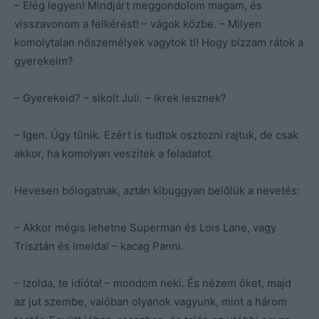
– Elég legyen! Mindjárt meggondolom magam, és
visszavonom a felkérést! – vágok közbe. – Milyen
komolytalan nőszemélyek vagytok ti! Hogy bízzam rátok a
gyerekeim?
– Gyerekeid? – sikolt Juli. – Ikrek lesznek?
– Igen. Úgy tűnik. Ezért is tudtok osztozni rajtuk, de csak
akkor, ha komolyan veszitek a feladatot.
Hevesen bólogatnak, aztán kibuggyan belőlük a nevetés:
– Akkor mégis lehetne Superman és Lois Lane, vagy
Trisztán és Imelda! – kacag Panni.
– Izolda, te idióta! – mondom neki. És nézem őket, majd
az jut szembe, valóban olyanok vagyunk, mint a három