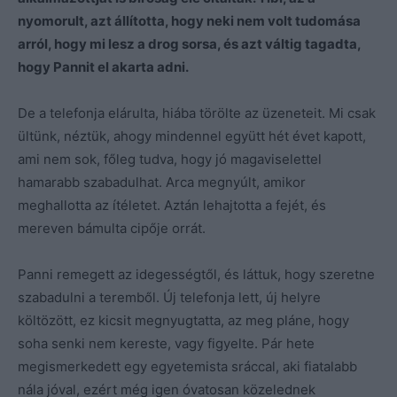
nyomorult, azt állította, hogy neki nem volt tudomása
arról, hogy mi lesz a drog sorsa, és azt váltig tagadta,
hogy Pannit el akarta adni.
De a telefonja elárulta, hiába törölte az üzeneteit. Mi csak
ültünk, néztük, ahogy mindennel együtt hét évet kapott,
ami nem sok, főleg tudva, hogy jó magaviselettel
hamarabb szabadulhat. Arca megnyúlt, amikor
meghallotta az ítéletet. Aztán lehajtotta a fejét, és
mereven bámulta cipője orrát.
Panni remegett az idegességtől, és láttuk, hogy szeretne
szabadulni a teremből. Új telefonja lett, új helyre
költözött, ez kicsit megnyugtatta, az meg pláne, hogy
soha senki nem kereste, vagy figyelte. Pár hete
megismerkedett egy egyetemista sráccal, aki fiatalabb
nála jóval, ezért még igen óvatosan közelednek