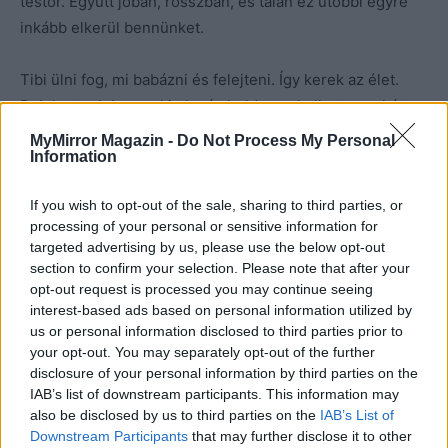
testőr. Együtt jóban, rosszban, és talán ez utóbbi egyre
inkább elkerül bennünket.
Tibi ülni fog, mi babázni és felejteni. Így kerek az élet.
Belekortyolok a csokimba és boldogan hallgatom a két
lükét, aki hülyébbnél hülyébb nevekkel áll elő, mert a net
MyMirror Magazin -
Do Not Process My Personal
Information
végtelen, csak az ő agyuk véges.
If you wish to opt-out of the sale, sharing to third parties, or
Kép forrása: Pinterest
processing of your personal or sensitive information for
targeted advertising by us, please use the below opt-out
section to confirm your selection. Please note that after your
opt-out request is processed you may continue seeing
interest-based ads based on personal information utilized by
us or personal information disclosed to third parties prior to
your opt-out. You may separately opt-out of the further
disclosure of your personal information by third parties on the
IAB’s list of downstream participants. This information may
also be disclosed by us to third parties on the
IAB’s List of
Downstream Participants
that may further disclose it to other