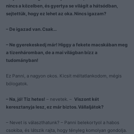
nincs a közelben, és gyertya se világít a hátsódban,
sejtettük, hogy ez lehet az oka. Nincs igazam?
– De igazad van. Csak…
– Ne gyerekeskedj már! Higgy a fekete macskában meg
a tizenháromban, de a mai világban bízz a
tudományban!
Ez Panni, a nagyon okos. Kicsit méltatlankodom, mégis
bólogatok.
– Na, jó! Tíz hetes!
– nevetek. –
Viszont két
keresztanyja lesz, ez már biztos. Vállaljátok?
– Nevet is választhatunk? – Panni belekortyol a habos
csokiba, és látszik rajta, hogy tényleg komolyan gondolja.