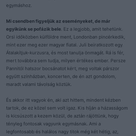
egymáshoz.
Mi csendben figyeljük az eseményeket, de már
egyikünk se pofázik bele
. Ez a legjobb, amit tehetünk.
Orsi időközben külföldre ment, Londonban pincérkedik,
mint ezer meg ezer magyar fiatal. Juli beiratkozott egy
Átalakítjuk-kurzusra, és most tanulja önmagát. Rá is fér,
mert továbbra sem tudja, milyen értékes ember. Persze
Pannitól hatszor bocsánatot kért, meg voltak párszor
együtt színházban, koncerten, de én azt gondolom,
maradt valami távolság köztük.
És akkor itt vagyok én, aki azt hittem, mindent kézben
tartok, de ez közel sem volt igaz. Kis híján a házasságom
is kicsúszott a kezem közül, de aztán rájöttünk, hogy
tényleg fontosak vagyunk egymásnak. Ami a
legfontosabb és halálos nagy titok még két hétig, az,