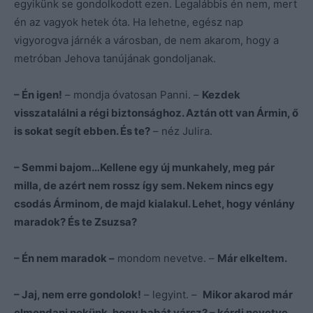
egyikünk se gondolkodott ezen. Legalábbis én nem, mert
én az vagyok hetek óta. Ha lehetne, egész nap
vigyorogva járnék a városban, de nem akarom, hogy a
metróban Jehova tanújának gondoljanak.
– Én igen!
– mondja óvatosan Panni. –
Kezdek
visszatalálni a régi biztonsághoz. Aztán ott van Ármin, ő
is sokat segít ebben. És te?
– néz Julira.
– Semmi bajom…Kellene egy új munkahely, meg pár
milla, de azért nem rossz így sem. Nekem nincs egy
csodás Árminom, de majd kialakul. Lehet, hogy vénlány
maradok? És te Zsuzsa?
– Én nem maradok –
mondom nevetve. –
Már elkeltem.
– Jaj, nem erre gondolok!
– legyint. –
Mikor akarod már
elmondani nekünk, hogy babát vársz? – kérdi nevetve