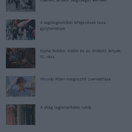
nőknek, amikor segítséget kérnek?
A legidegesítőbb kifejezések laza
gyűjteménye
Elyna Robbs: Adéle és az örökölt árnyak
13. rész
Woody Allen megosztó zsenialitása
A világ legismertebb ruhái