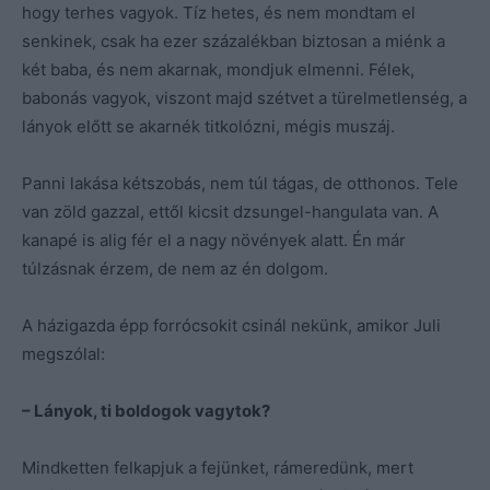
hogy terhes vagyok. Tíz hetes, és nem mondtam el
senkinek, csak ha ezer százalékban biztosan a miénk a
két baba, és nem akarnak, mondjuk elmenni. Félek,
babonás vagyok, viszont majd szétvet a türelmetlenség, a
lányok előtt se akarnék titkolózni, mégis muszáj.
Panni lakása kétszobás, nem túl tágas, de otthonos. Tele
van zöld gazzal, ettől kicsit dzsungel-hangulata van. A
kanapé is alig fér el a nagy növények alatt. Én már
túlzásnak érzem, de nem az én dolgom.
A házigazda épp forrócsokit csinál nekünk, amikor Juli
megszólal:
– Lányok, ti boldogok vagytok?
Mindketten felkapjuk a fejünket, rámeredünk, mert