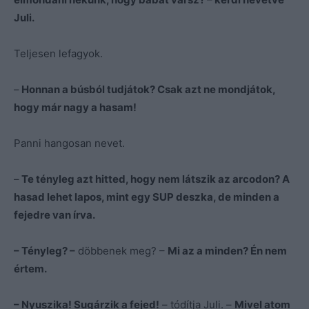
Juli.
Teljesen lefagyok.
–
Honnan a búsból tudjátok? Csak azt ne mondjátok,
hogy már nagy a hasam!
Panni hangosan nevet.
–
Te tényleg azt hitted, hogy nem látszik az arcodon? A
hasad lehet lapos, mint egy SUP deszka, de minden a
fejedre van írva.
– Tényleg? –
döbbenek meg? –
Mi az a minden? Én nem
értem.
– Nyuszika! Sugárzik a fejed!
– tódítja Juli. –
Mivel atom