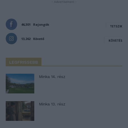
- Advertisement -
46,301
Rajongók
TETSZIK
13,262
Követő
KÖVETÉS
LEGFRISSEBB
Minka 14. rész
Minka 13. rész