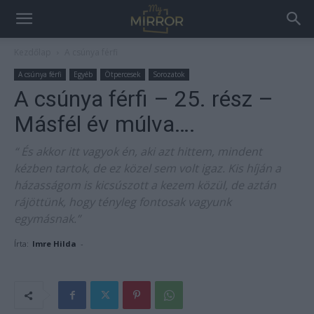
Kezdőlap
A csúnya férfi
A csúnya férfi
Egyéb
Ötpercesek
Sorozatok
A csúnya férfi – 25. rész –
Másfél év múlva….
“ És akkor itt vagyok én, aki azt hittem, mindent
kézben tartok, de ez közel sem volt igaz. Kis híján a
házasságom is kicsúszott a kezem közül, de aztán
rájöttünk, hogy tényleg fontosak vagyunk
egymásnak.”
Írta:
Imre Hilda
-