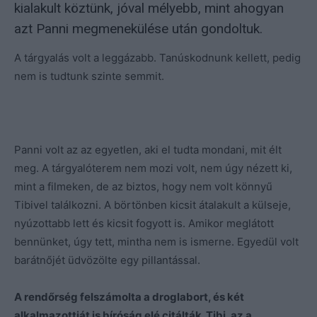
kialakult köztünk, jóval mélyebb, mint ahogyan
azt Panni megmenekülése után gondoltuk.
A tárgyalás volt a leggázabb. Tanúskodnunk kellett, pedig
nem is tudtunk szinte semmit.
Panni volt az az egyetlen, aki el tudta mondani, mit élt
meg. A tárgyalóterem nem mozi volt, nem úgy nézett ki,
mint a filmeken, de az biztos, hogy nem volt könnyű
Tibivel találkozni. A börtönben kicsit átalakult a külseje,
nyúzottabb lett és kicsit fogyott is. Amikor meglátott
bennünket, úgy tett, mintha nem is ismerne. Egyedül volt
barátnőjét üdvözölte egy pillantással.
A rendőrség felszámolta a droglabort, és két
alkalmazottját is bíróság elé citálták. Tibi, az a