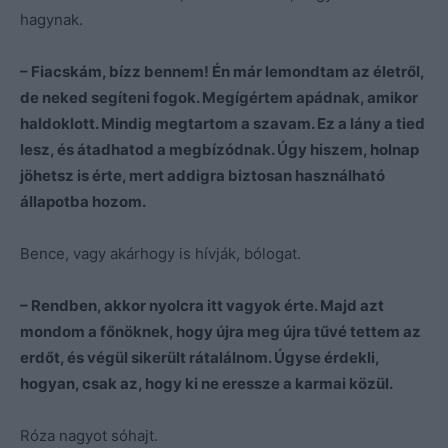
hagynak.
– Fiacskám, bízz bennem! Én már lemondtam az életről,
de neked segíteni fogok. Megígértem apádnak, amikor
haldoklott. Mindig megtartom a szavam. Ez a lány a tied
lesz, és átadhatod a megbízódnak. Úgy hiszem, holnap
jöhetsz is érte, mert addigra biztosan használható
állapotba hozom.
Bence, vagy akárhogy is hívják, bólogat.
– Rendben, akkor nyolcra itt vagyok érte. Majd azt
mondom a főnöknek, hogy újra meg újra tűvé tettem az
erdőt, és végül sikerült rátalálnom. Úgyse érdekli,
hogyan, csak az, hogy ki ne eressze a karmai közül.
Róza nagyot sóhajt.