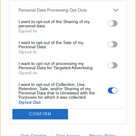
Personal Data Processing Opt Outs
Hallgatok. Mit mondhatnék a rideg szavakra?
I want to opt-out of the Sharing of my
personal data.
– Csinálok egy rántottát. Muszáj enned. Hosszú út vár
Opted In
még rád.
I want to opt-out of the Sale of my
Personal Data.
Opted In
A szemem kikerekedik.
I want to opt-out of processing my
Personal Data for Targeted Advertising.
– Miféle út?
– kérdem riadtan.
Opted In
I want to opt-out of Collection, Use,
Válasz nem érkezik. Feláll és odacsoszog a szekrényhez.
Retention, Sale, and/or Sharing of my
Personal Data that Is Unrelated with the
Tojást vesz elő.
Purposes for which it was collected.
Opted Out
Alkonyodik. Vajon hány óra lehet és milyen nap? Egy
CONFIRM
biztos, Mirkó keres, és a nagyi műtétje sikerült. Vannak
még csodák és én ezektől a csodáktól újra meg újra
boldog leszek.
Data Deletion
Data Access
Privacy Policy