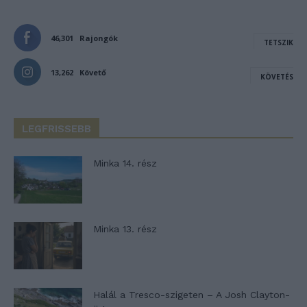
46,301
Rajongók
TETSZIK
13,262
Követő
KÖVETÉS
LEGFRISSEBB
Minka 14. rész
Minka 13. rész
Halál a Tresco-szigeten – A Josh Clayton-