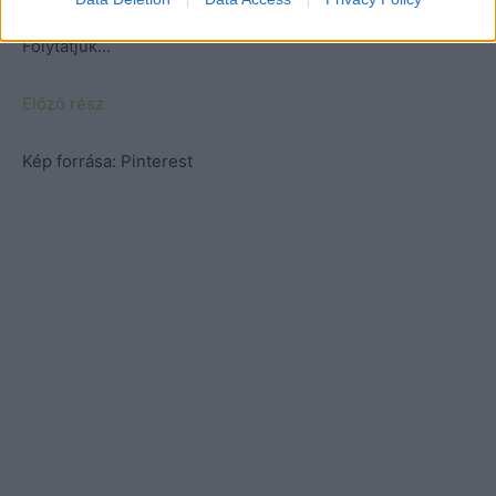
Folytatjuk…
Előző rész
Kép forrása: Pinterest