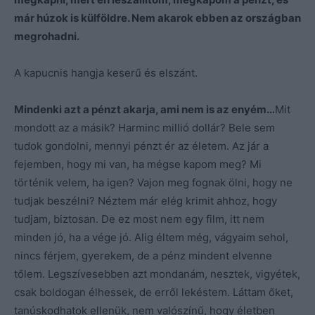
már húzok is külföldre. Nem akarok ebben az országban
megrohadni.
A kapucnis hangja keserű és elszánt.
Mindenki azt a pénzt akarja, ami nem is az enyém…
Mit
mondott az a másik? Harminc millió dollár? Bele sem
tudok gondolni, mennyi pénzt ér az életem. Az jár a
fejemben, hogy mi van, ha mégse kapom meg? Mi
történik velem, ha igen? Vajon meg fognak ölni, hogy ne
tudjak beszélni? Néztem már elég krimit ahhoz, hogy
tudjam, biztosan. De ez most nem egy film, itt nem
minden jó, ha a vége jó. Alig éltem még, vágyaim sehol,
nincs férjem, gyerekem, de a pénz mindent elvenne
tőlem. Legszívesebben azt mondanám, nesztek, vigyétek,
csak boldogan élhessek, de erről lekéstem. Láttam őket,
tanúskodhatok ellenük, nem valószínű, hogy életben