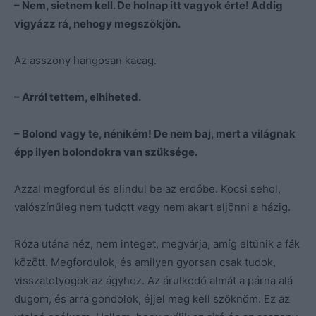
– Nem, sietnem kell. De holnap itt vagyok érte! Addig
vigyázz rá, nehogy megszökjön.
Az asszony hangosan kacag.
– Arról tettem, elhiheted.
– Bolond vagy te, nénikém! De nem baj, mert a világnak
épp ilyen bolondokra van szüksége.
Azzal megfordul és elindul be az erdőbe. Kocsi sehol,
valószínűleg nem tudott vagy nem akart eljönni a házig.
Róza utána néz, nem integet, megvárja, amíg eltűnik a fák
között. Megfordulok, és amilyen gyorsan csak tudok,
visszatotyogok az ágyhoz. Az árulkodó almát a párna alá
dugom, és arra gondolok, éjjel meg kell szöknöm. Ez az