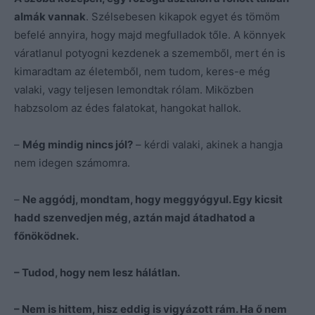
almák vannak
. Szélsebesen kikapok egyet és tömöm
befelé annyira, hogy majd megfulladok tőle. A könnyek
váratlanul potyogni kezdenek a szememből, mert én is
kimaradtam az életemből, nem tudom, keres-e még
valaki, vagy teljesen lemondtak rólam. Miközben
habzsolom az édes falatokat, hangokat hallok.
–
Még mindig nincs jól?
– kérdi valaki, akinek a hangja
nem idegen számomra.
–
Ne aggódj, mondtam, hogy meggyógyul. Egy kicsit
hadd szenvedjen még, aztán majd átadhatod a
főnöködnek.
– Tudod, hogy nem lesz hálátlan.
– Nem is hittem, hisz eddig is vigyázott rám. Ha ő nem