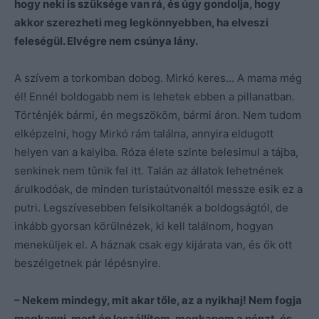
hogy neki is szüksége van rá, és úgy gondolja, hogy
akkor szerezheti meg legkönnyebben, ha elveszi
feleségül. Elvégre nem csúnya lány.
A szívem a torkomban dobog. Mirkó keres… A mama még
él! Ennél boldogabb nem is lehetek ebben a pillanatban.
Történjék bármi, én megszököm, bármi áron. Nem tudom
elképzelni, hogy Mirkó rám találna, annyira eldugott
helyen van a kalyiba. Róza élete szinte belesimul a tájba,
senkinek nem tűnik fel itt. Talán az állatok lehetnének
árulkodóak, de minden turistaútvonaltól messze esik ez a
putri. Legszívesebben felsikoltanék a boldogságtól, de
inkább gyorsan körülnézek, ki kell találnom, hogyan
meneküljek el. A háznak csak egy kijárata van, és ők ott
beszélgetnek pár lépésnyire.
– Nekem mindegy, mit akar tőle, az a nyikhaj! Nem fogja
megkapni, mert én leszállítom, megkapom a pénzt, és