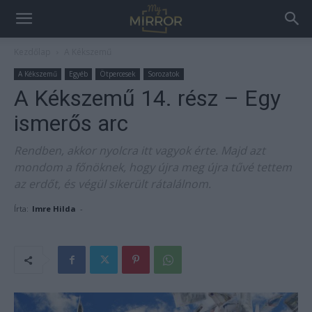
Kezdőlap
A Kékszemű
A Kékszemű
Egyéb
Ötpercesek
Sorozatok
A Kékszemű 14. rész – Egy
ismerős arc
Rendben, akkor nyolcra itt vagyok érte. Majd azt
mondom a főnöknek, hogy újra meg újra tűvé tettem
az erdőt, és végül sikerült rátalálnom.
Írta:
Imre Hilda
-