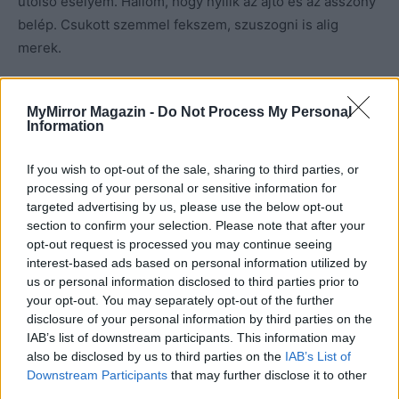
utolsó esélyem. Hallom, hogy nyílik az ajtó és az asszony
belép. Csukott szemmel fekszem, szuszogni is alig
merek.
– Ne játszd meg magad, tudom, hogy ébren vagy!
– szól
MyMirror Magazin -
Do Not Process My Personal
oda.
Information
Kinyitom a szemem és felülök.
If you wish to opt-out of the sale, sharing to third parties, or
processing of your personal or sensitive information for
targeted advertising by us, please use the below opt-out
– Láttalak a függöny mögött. Nem vagy túl ügyes!
section to confirm your selection. Please note that after your
opt-out request is processed you may continue seeing
– Ki maga?
– kérdem. –
Miért segít azoknak? Maga nem
interest-based ads based on personal information utilized by
rossz ember.
us or personal information disclosed to third parties prior to
your opt-out. You may separately opt-out of the further
disclosure of your personal information by third parties on the
–
Hogy ki vagyok, az nem fontos. És neked nem is kell
IAB’s list of downstream participants. This information may
tudnod. Az meg, hogy milyen ember vagyok, nem
also be disclosed by us to third parties on the
IAB’s List of
tartozik rád. Nem tudsz te rólam semmit, ne próbálj meg
Downstream Participants
that may further disclose it to other
third parties.
hízelegni.