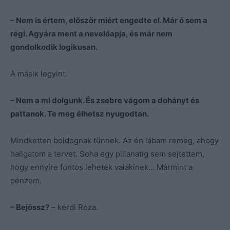
– Nem is értem, először miért engedte el. Már ő sem a
régi. Agyára ment a nevelőapja, és már nem
gondolkodik logikusan.
A másik legyint.
– Nem a mi dolgunk. És zsebre vágom a dohányt és
pattanok. Te meg élhetsz nyugodtan.
Mindketten boldognak tűnnek. Az én lábam remeg, ahogy
hallgatom a tervet. Soha egy pillanatig sem sejtettem,
hogy ennyire fontos lehetek valakinek… Mármint a
pénzem.
– Bejössz?
– kérdi Róza.