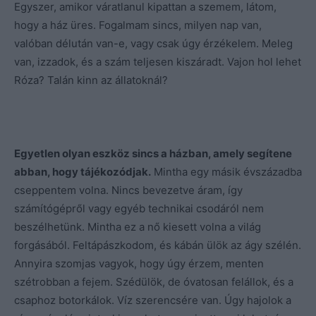
Egyszer, amikor váratlanul kipattan a szemem, látom,
hogy a ház üres. Fogalmam sincs, milyen nap van,
valóban délután van-e, vagy csak úgy érzékelem. Meleg
van, izzadok, és a szám teljesen kiszáradt. Vajon hol lehet
Róza? Talán kinn az állatoknál?
Egyetlen olyan eszköz sincs a házban, amely segítene
abban, hogy tájékozódjak.
Mintha egy másik évszázadba
cseppentem volna. Nincs bevezetve áram, így
számítógépről vagy egyéb technikai csodáról nem
beszélhetünk. Mintha ez a nő kiesett volna a világ
forgásából. Feltápászkodom, és kábán ülök az ágy szélén.
Annyira szomjas vagyok, hogy úgy érzem, menten
szétrobban a fejem. Szédülök, de óvatosan felállok, és a
csaphoz botorkálok. Víz szerencsére van. Úgy hajolok a