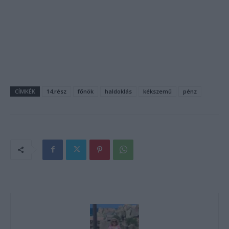
CÍMKÉK
14.rész
főnök
haldoklás
kékszemű
pénz