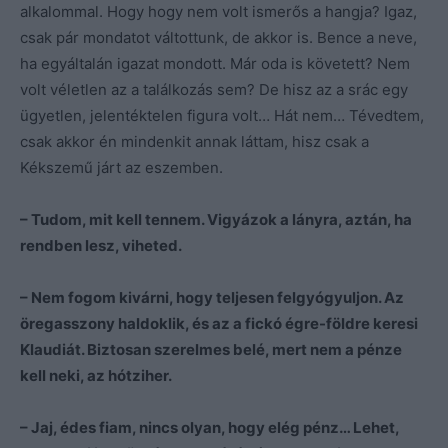
alkalommal. Hogy hogy nem volt ismerős a hangja? Igaz,
csak pár mondatot váltottunk, de akkor is. Bence a neve,
ha egyáltalán igazat mondott. Már oda is követett? Nem
volt véletlen az a találkozás sem? De hisz az a srác egy
ügyetlen, jelentéktelen figura volt… Hát nem… Tévedtem,
csak akkor én mindenkit annak láttam, hisz csak a
Kékszemű járt az eszemben.
– Tudom, mit kell tennem. Vigyázok a lányra, aztán, ha
rendben lesz, viheted.
– Nem fogom kivárni, hogy teljesen felgyógyuljon. Az
öregasszony haldoklik, és az a fickó égre-földre keresi
Klaudiát. Biztosan szerelmes belé, mert nem a pénze
kell neki, az hótziher.
– Jaj, édes fiam, nincs olyan, hogy elég pénz… Lehet,