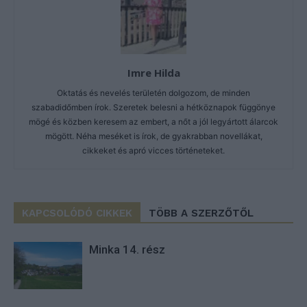
Imre Hilda
Oktatás és nevelés területén dolgozom, de minden
szabadidőmben írok. Szeretek belesni a hétköznapok függönye
mögé és közben keresem az embert, a nőt a jól legyártott álarcok
mögött. Néha meséket is írok, de gyakrabban novellákat,
cikkeket és apró vicces történeteket.
KAPCSOLÓDÓ CIKKEK
TÖBB A SZERZŐTŐL
Minka 14. rész