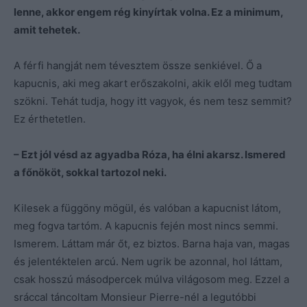
lenne, akkor engem rég kinyírtak volna. Ez a minimum,
amit tehetek.
A férfi hangját nem tévesztem össze senkiével. Ő a
kapucnis, aki meg akart erőszakolni, akik elől meg tudtam
szökni. Tehát tudja, hogy itt vagyok, és nem tesz semmit?
Ez érthetetlen.
– Ezt jól vésd az agyadba Róza, ha élni akarsz. Ismered
a főnököt, sokkal tartozol neki.
Kilesek a függöny mögül, és valóban a kapucnist látom,
meg fogva tartóm. A kapucnis fején most nincs semmi.
Ismerem. Láttam már őt, ez biztos. Barna haja van, magas
és jelentéktelen arcú. Nem ugrik be azonnal, hol láttam,
csak hosszú másodpercek múlva világosom meg. Ezzel a
sráccal táncoltam Monsieur Pierre-nél a legutóbbi