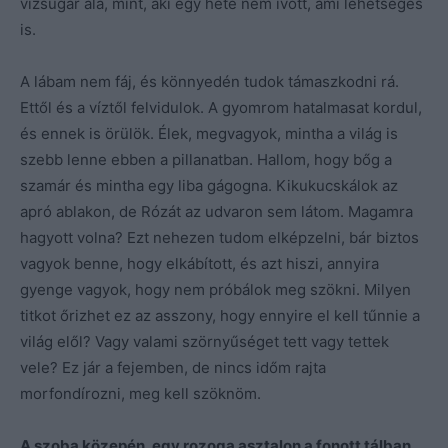
vízsugár alá, mint, aki egy hete nem ivott, ami lehetséges
is.
A lábam nem fáj, és könnyedén tudok támaszkodni rá.
Ettől és a víztől felvidulok. A gyomrom hatalmasat kordul,
és ennek is örülök. Élek, megvagyok, mintha a világ is
szebb lenne ebben a pillanatban. Hallom, hogy bőg a
szamár és mintha egy liba gágogna. Kikukucskálok az
apró ablakon, de Rózát az udvaron sem látom. Magamra
hagyott volna? Ezt nehezen tudom elképzelni, bár biztos
vagyok benne, hogy elkábított, és azt hiszi, annyira
gyenge vagyok, hogy nem próbálok meg szökni. Milyen
titkot őrizhet ez az asszony, hogy ennyire el kell tűnnie a
világ elől? Vagy valami szörnyűséget tett vagy tettek
vele? Ez jár a fejemben, de nincs időm rajta
morfondírozni, meg kell szöknöm.
A szoba közepén, egy rozoga asztalon a fonott tálban