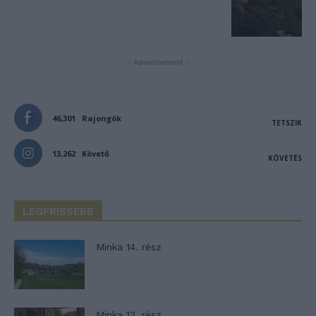
- Advertisement -
46,301
Rajongók
TETSZIK
13,262
Követő
KÖVETÉS
LEGFRISSEBB
Minka 14. rész
Minka 13. rész