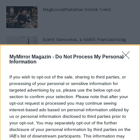
Megbocsáthatatlan bűnök 1.rész
Szent Genovéva, a túlélő Franciaország
jelképe
MyMirror Magazin -
Do Not Process My Personal
Information
Minka 12. rész
If you wish to opt-out of the sale, sharing to third parties, or
processing of your personal or sensitive information for
targeted advertising by us, please use the below opt-out
section to confirm your selection. Please note that after your
Minka 11. rész
opt-out request is processed you may continue seeing
interest-based ads based on personal information utilized by
us or personal information disclosed to third parties prior to
your opt-out. You may separately opt-out of the further
disclosure of your personal information by third parties on the
T. szereti a fiatal lányokat 14. rész
IAB’s list of downstream participants. This information may