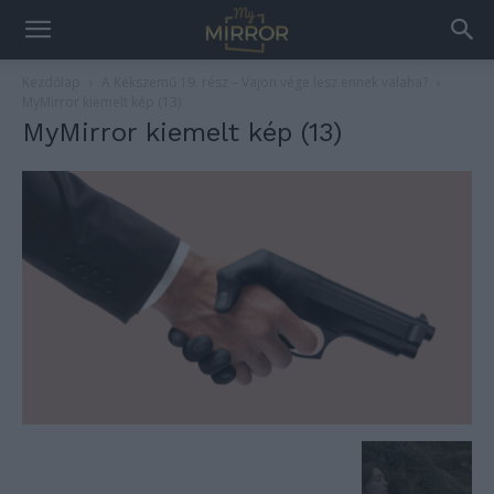
Kezdőlap
A Kékszemű 19. rész – Vajon vége lesz ennek valaha?
MyMirror kiemelt kép (13)
MyMirror kiemelt kép (13)