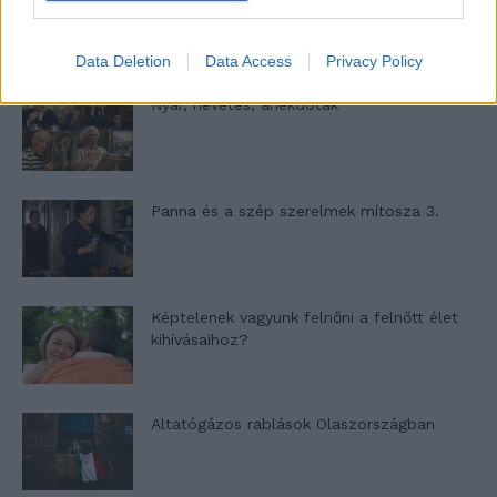
Data Deletion
Data Access
Privacy Policy
Nyár, nevetés, anekdoták
Panna és a szép szerelmek mítosza 3.
Képtelenek vagyunk felnőni a felnőtt élet
kihívásaihoz?
Altatógázos rablások Olaszországban