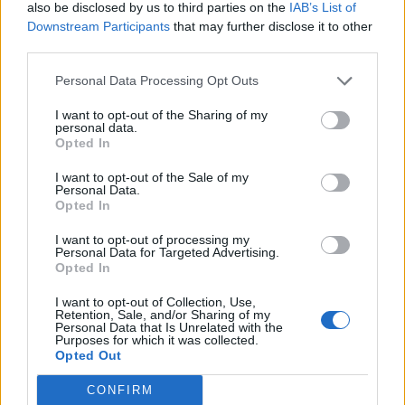
also be disclosed by us to third parties on the
IAB’s List of
Downstream Participants
that may further disclose it to other
third parties.
Pedig szóltam… – Miért nem hiszünk a
nőknek, amikor segítséget kérnek?
Personal Data Processing Opt Outs
I want to opt-out of the Sharing of my
personal data.
Opted In
A legidegesítőbb kifejezések laza
gyűjteménye
I want to opt-out of the Sale of my
Personal Data.
Opted In
Elyna Robbs: Adéle és az örökölt árnyak
I want to opt-out of processing my
13. rész
Personal Data for Targeted Advertising.
Opted In
I want to opt-out of Collection, Use,
Retention, Sale, and/or Sharing of my
Woody Allen megosztó zsenialitása
Personal Data that Is Unrelated with the
Purposes for which it was collected.
Opted Out
CONFIRM
A világ legismertebb ruhái