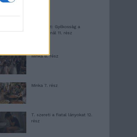
T. Barnett: Gyilkosság a
Garda-tónál 11. rész
Minka 8. rész
Minka 7. rész
T. szereti a fiatal lányokat 12.
rész