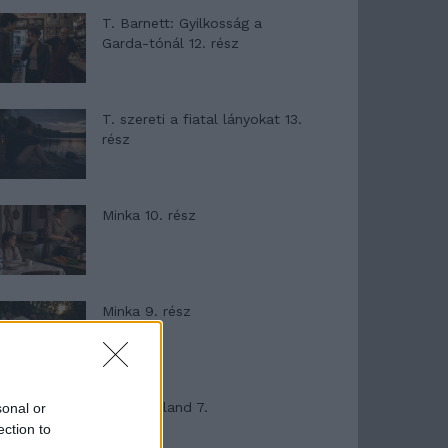
T. Barnett: Gyilkosság a
Garda-tónál 12. rész
T. szereti a fiatal lányokat 13.
rész
Minka 10. rész
Minka 9. rész
Máltai kaland 7.
sonal or
ection to