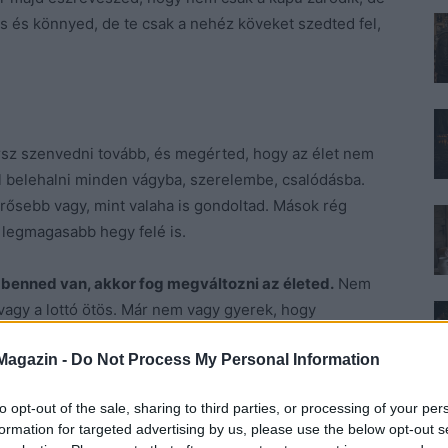
latos és könnyed, de te csak a nehéz köveket szedted fel,
arsz szenvedni tovább, és megérted, hogy az élet nem
l belehalni minden vágyba, szerelembe, csalódásba.
erősebb vagy, mint valaha is gondoltad. Mások rég
a legmagasabb hegy felé is.
benned van, akkor fog megváltozni az életed.
Nem
vagy a lottó ötös. Már nem vagy gyerek, hogy
agadnak az utat, becsomagoltad a tartalék erődet is,
Magazin -
Do Not Process My Personal Information
 maradni, hisz meg tudnád mászni a legmagasabb
to opt-out of the sale, sharing to third parties, or processing of your per
formation for targeted advertising by us, please use the below opt-out s
 a dolgokra, amiket elértél, amikor nem szaladsz a