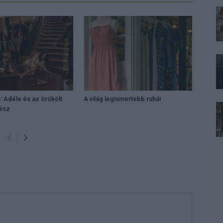
: Adéle és az örökölt
A világ legismertebb ruhái
rész