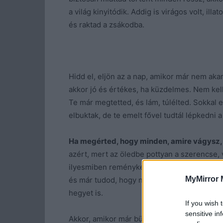
a világ kinyitódik. Addig is virágos volt, il
és raktad a zsákodba.
Hidd el, eljön az a nap, amikor már nem ak
akkor jó és értékes, ha küzdelmes. Nem kel
Te már megtetted, és lám, túlélted. Sokkal 
elbuktak, de te emelt fővel tudtál lépkedni 
Ha megérted, hogy minden, amire vágysz, 
azért, mert az öledbe pottyan a szerencse, 
ilyesmiben reménykedj. Te már kitapostad m
MyMirror 
és már tudod, hogy nem a völgyben akarsz
hegyet is.
If you wish 
sensitive in
Akkor, amikor már büszke tudsz lenni azokra