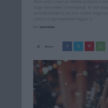
Nem azért, mert az öledbe pottyan a szer
hogy ilyesmiben reménykedj. Te már kit
tartalék erődet is, és már tudod, hogy 
mászni a legmagasabb hegyet is."
Írta:
Imre Hilda
-
Share