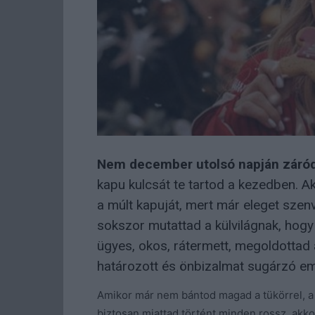
Nem december utolsó napján záródi
kapu kulcsát te tartod a kezedben. Ak
a múlt kapuját, mert már eleget szenv
sokszor mutattad a külvilágnak, hogy
ügyes, okos, rátermett, megoldottad
határozott és önbizalmat sugárzó emb
Amikor már nem bántod magad a tükörrel, 
biztosan miattad történt minden rossz, akk