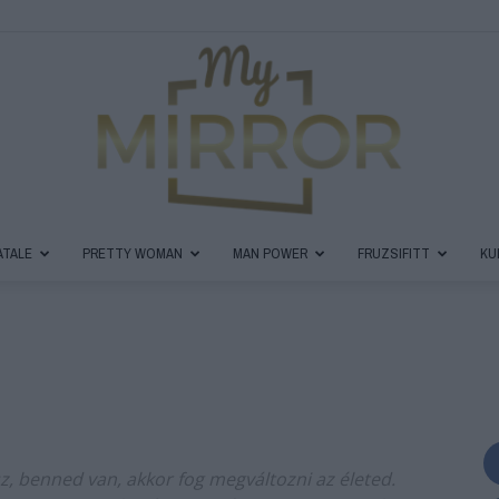
ATALE
PRETTY WOMAN
MAN POWER
FRUZSIFITT
KU
MyMirror
Magazin
, benned van, akkor fog megváltozni az életed.