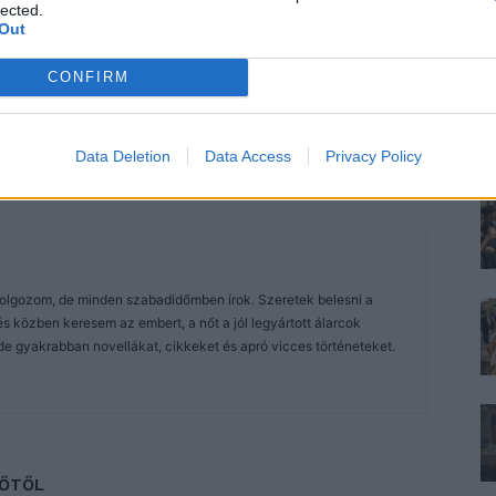
lected.
Out
CONFIRM
Data Deletion
Data Access
Privacy Policy
dolgozom, de minden szabadidőmben írok. Szeretek belesni a
közben keresem az embert, a nőt a jól legyártott álarcok
de gyakrabban novellákat, cikkeket és apró vicces történeteket.
ZŐTŐL