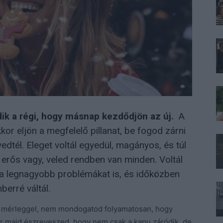
k a régi, hogy másnap kezdődjön az új.
A
kor eljön a megfelelő pillanat, be fogod zárni
edtél. Eleget voltál egyedül, magányos, és túl
 erős vagy, veled rendben van minden. Voltál
 a legnagyobb problémákat is, és időközben
erré váltál.
a mérleggel, nem mondogatod folyamatosan, hogy
or majd észreveszed, hogy nem csak a kapu záródik, de