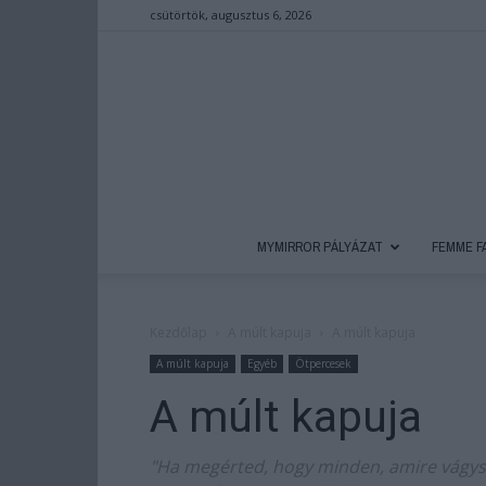
csütörtök, augusztus 6, 2026
MYMIRROR PÁLYÁZAT
FEMME F
Kezdőlap
A múlt kapuja
A múlt kapuja
A múlt kapuja
Egyéb
Ötpercesek
A múlt kapuja
"Ha megérted, hogy minden, amire vágysz