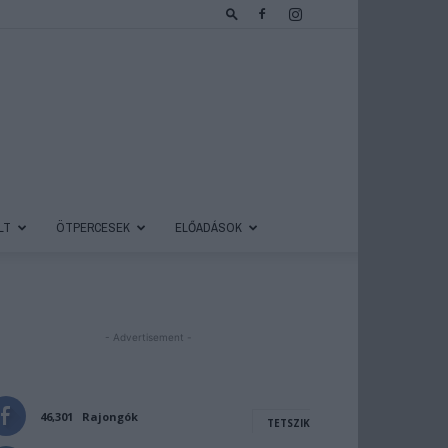
LT
ÖTPERCESEK
ELŐADÁSOK
- Advertisement -
46,301
Rajongók
TETSZIK