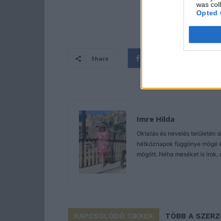
was col
Opted 
Share
Imre Hilda
Oktatás és nevelés területén 
hétköznapok függönye mögé és 
mögött. Néha meséket is írok, 
KAPCSOLÓDÓ CIKKEK
TÖBB A SZER