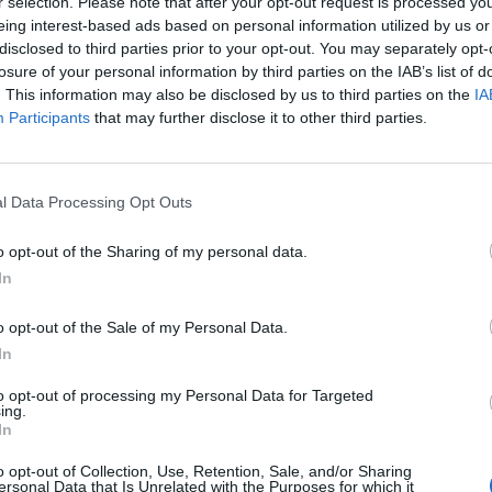
r selection. Please note that after your opt-out request is processed y
 meg számodra új világ.
eing interest-based ads based on personal information utilized by us or
disclosed to third parties prior to your opt-out. You may separately opt-
losure of your personal information by third parties on the IAB’s list of
ha ez egy jó kapcsolat, akkor tenni fogsz érte.
Ha a
. This information may also be disclosed by us to third parties on the
IA
nathájjal. Már nem halogatsz, nem húzod az időt,
Participants
that may further disclose it to other third parties.
csinálom. Ekkor fogod érezni, hogy segítségedre
l Data Processing Opt Outs
zzel ne akard átúszni a Balatont, amikor még a
gad.
Minden a türelmeden és a kitartásodon múlik.
o opt-out of the Sharing of my personal data.
onzol be. Ha a vonzás annyira egyszerű lenne, vajon ki
In
rna poklok pokla közt szenvedni?
o opt-out of the Sale of my Personal Data.
In
fel kell állnod és el kell indulnod. Ha eljött az időd,
ályok. Addig meg küzd, és higgy magadban! Kiben
to opt-out of processing my Personal Data for Targeted
ing.
egjobban ismersz?
In
o opt-out of Collection, Use, Retention, Sale, and/or Sharing
ersonal Data that Is Unrelated with the Purposes for which it