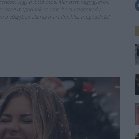
encse, vagy a lottó ötös. Már nem vagy gyerek,
apostad magadnak az utat, becsomagoltad a
nem a völgyben akarsz maradni, hisz meg tudnád