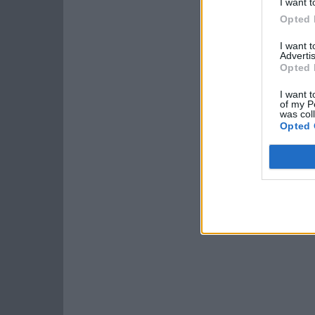
I want t
Opted 
I want 
Advertis
Opted 
I want t
of my P
was col
Opted 