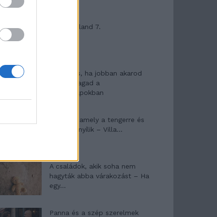
Máltai kaland 7.
10 tanács, ha jobban akarod
érezni magad a
hétköznapokban
Egy ház, amely a tengerre és
a fényre nyílik – Villa...
A családok, akik soha nem
hagyták abba várakozást – Ha
egy...
Panna és a szép szerelmek