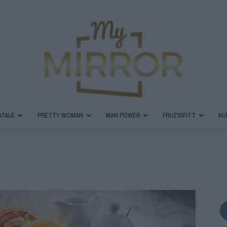
ATALE
PRETTY WOMAN
MAN POWER
FRUZSIFITT
KU
MyMirror
Magazin