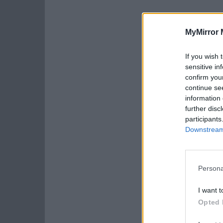
MyMirror 
If you wish 
sensitive in
confirm you
continue se
information 
further disc
participants
Downstream 
Persona
I want t
Opted 