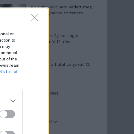
A kislány, akit nem védett meg
senki – Lyhanna története
sonal or
T. Barnett: Gyilkosság a
ection to
Garda-tónál 12. rész
ou may
 personal
out of the
T. szereti a fiatal lányokat 13.
 downstream
rész
B’s List of
Minka 10. rész
Minka 9. rész