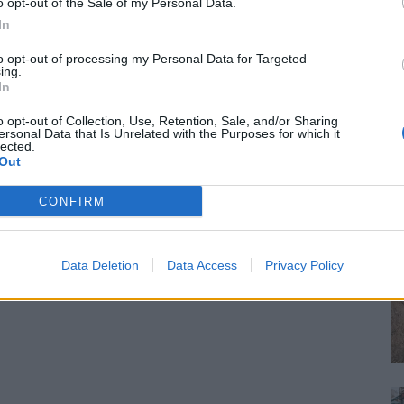
o opt-out of the Sale of my Personal Data.
In
to opt-out of processing my Personal Data for Targeted
ing.
In
o opt-out of Collection, Use, Retention, Sale, and/or Sharing
ersonal Data that Is Unrelated with the Purposes for which it
lected.
Out
CONFIRM
Data Deletion
Data Access
Privacy Policy