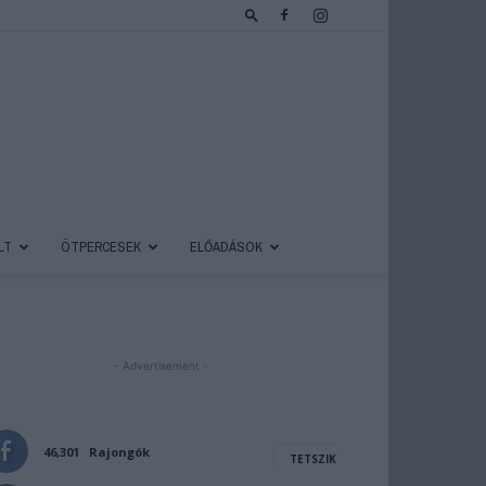
LT
ÖTPERCESEK
ELŐADÁSOK
- Advertisement -
46,301
Rajongók
TETSZIK