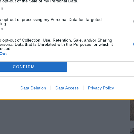
o opt-out of the Sale of my Personal Data.
In
to opt-out of processing my Personal Data for Targeted
ing.
In
o opt-out of Collection, Use, Retention, Sale, and/or Sharing
ersonal Data that Is Unrelated with the Purposes for which it
lected.
Out
CONFIRM
Data Deletion
Data Access
Privacy Policy