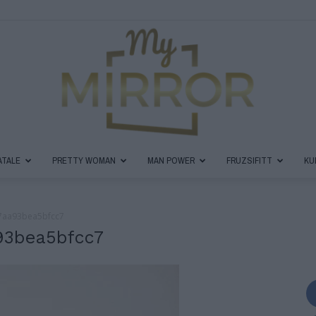
ATALE
PRETTY WOMAN
MAN POWER
FRUZSIFITT
KU
MyMirror
7aa93bea5bfcc7
93bea5bfcc7
Magazin