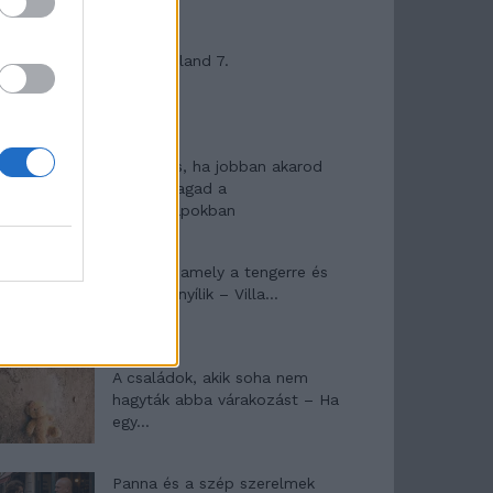
Máltai kaland 7.
10 tanács, ha jobban akarod
érezni magad a
hétköznapokban
Egy ház, amely a tengerre és
a fényre nyílik – Villa...
A családok, akik soha nem
hagyták abba várakozást – Ha
egy...
Panna és a szép szerelmek