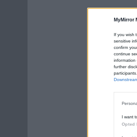
MyMirror 
If you wish 
sensitive in
confirm you
continue se
information 
further disc
participants
Downstream 
Persona
I want t
Opted 