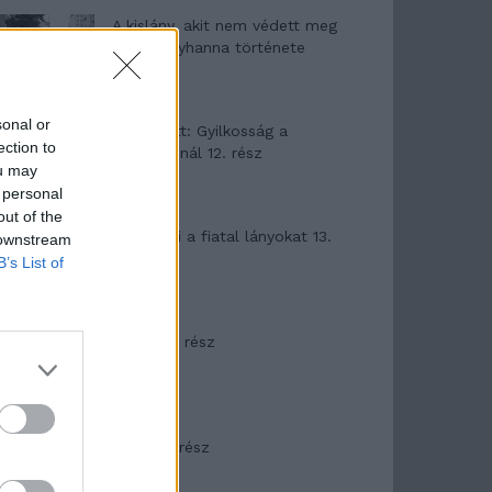
A kislány, akit nem védett meg
senki – Lyhanna története
sonal or
T. Barnett: Gyilkosság a
ection to
Garda-tónál 12. rész
ou may
 personal
out of the
T. szereti a fiatal lányokat 13.
 downstream
rész
B’s List of
Minka 10. rész
Minka 9. rész