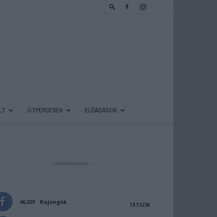
LT
ÖTPERCESEK
ELŐADÁSOK
- Advertisement -
46,301
Rajongók
TETSZIK