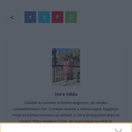
Imre Hilda
Oktatás és nevelés területén dolgozom, de minden
szabadidőmben írok. Szeretek belesni a hétköznapok függönye
mögé és közben keresem az embert, a nőt a jól legyártott álarcok
mögött. Néha meséket is írok, de gyakrabban novellákat,
cikkeket és apró vicces történeteket.