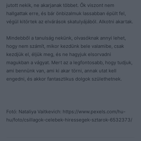
jutott nekik, ne akarjanak többet. Ők viszont nem
hallgattak erre, és bár önbizalmuk lassabban épült fel,
végül kitörtek az elvárások skatulyájából. Alkotni akartak.
Mindebből a tanulság nekünk, olvasóknak annyi lehet,
hogy nem számít, mikor kezdünk bele valamibe, csak
kezdjük el, éljük meg, és ne hagyjuk elsorvadni
magukban a vágyat. Mert az a legfontosabb, hogy tudjuk,
ami bennünk van, ami ki akar törni, annak utat kell
engedni, és akkor fantasztikus dolgok születhetnek.
Fotó: Nataliya Vaitkevich: https://www.pexels.com/hu-
hu/foto/csillagok-celebek-hiressegek-sztarok-6532373/