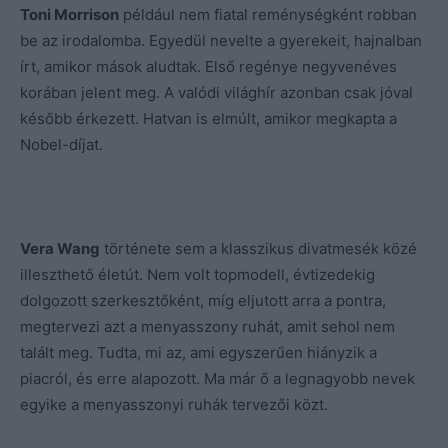
Toni Morrison
például nem fiatal reménységként robban
be az irodalomba. Egyedül nevelte a gyerekeit, hajnalban
írt, amikor mások aludtak. Első regénye negyvenéves
korában jelent meg. A valódi világhír azonban csak jóval
később érkezett. Hatvan is elmúlt, amikor megkapta a
Nobel-díjat.
Vera Wang
története sem a klasszikus divatmesék közé
illeszthető életút. Nem volt topmodell, évtizedekig
dolgozott szerkesztőként, míg eljutott arra a pontra,
megtervezi azt a menyasszony ruhát, amit sehol nem
talált meg. Tudta, mi az, ami egyszerűen hiányzik a
piacról, és erre alapozott. Ma már ő a legnagyobb nevek
egyike a menyasszonyi ruhák tervezői közt.