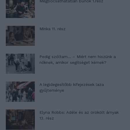
Megbocsáthatatlan bűnök 1.rész
Minka 11. rész
Pedig szóltam… – Miért nem hiszünk a
nőknek, amikor segítséget kérnek?
A legidegesítőbb kifejezések laza
gyűjteménye
Elyna Robbs: Adéle és az örökölt árnyak
13. rész