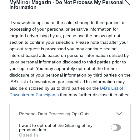
MyMirror Magazin -
Do Not Process My Personal
Information
If you wish to opt-out of the sale, sharing to third parties, or
KAPCSOLÓDÓ CIKKEK
TÖBB A SZERZŐTŐL
processing of your personal or sensitive information for
targeted advertising by us, please use the below opt-out
Megbocsáthatatlan bűnök 1.rész
section to confirm your selection. Please note that after your
opt-out request is processed you may continue seeing
interest-based ads based on personal information utilized by
us or personal information disclosed to third parties prior to
your opt-out. You may separately opt-out of the further
Minka 11. rész
disclosure of your personal information by third parties on the
IAB’s list of downstream participants. This information may
also be disclosed by us to third parties on the
IAB’s List of
Downstream Participants
that may further disclose it to other
Pedig szóltam… – Miért nem hiszünk a
third parties.
nőknek, amikor segítséget kérnek?
Personal Data Processing Opt Outs
I want to opt-out of the Sharing of my
personal data.
Opted In