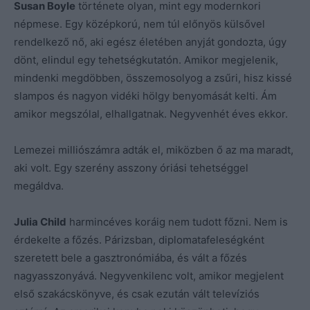
Susan Boyle
története olyan, mint egy modernkori
népmese. Egy középkorú, nem túl előnyös külsővel
rendelkező nő, aki egész életében anyját gondozta, úgy
dönt, elindul egy tehetségkutatón. Amikor megjelenik,
mindenki megdöbben, összemosolyog a zsűri, hisz kissé
slampos és nagyon vidéki hölgy benyomását kelti. Ám
amikor megszólal, elhallgatnak. Negyvenhét éves ekkor.
Lemezei milliószámra adták el, miközben ő az ma maradt,
aki volt. Egy szerény asszony óriási tehetséggel
megáldva.
Julia Child
harmincéves koráig nem tudott főzni. Nem is
érdekelte a főzés. Párizsban, diplomatafeleségként
szeretett bele a gasztronómiába, és vált a főzés
nagyasszonyává. Negyvenkilenc volt, amikor megjelent
első szakácskönyve, és csak ezután vált televíziós