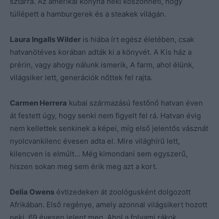
sztárrá. Az amerikai konyha neki köszönheti, hogy
túllépett a hamburgerek és a steakek világán.
Laura Ingalls Wilder
is hiába írt egész életében, csak
hatvanötéves korában adták ki a könyvét. A Kis ház a
prérin, vagy ahogy nálunk ismerik, A farm, ahol élünk,
világsiker lett, generációk nőttek fel rajta.
Carmen Herrera
kubai származású festőnő hatvan éven
át festett úgy, hogy senki nem figyelt fel rá. Hatvan évig
nem kellettek senkinek a képei, míg első jelentős vásznát
nyolcvankilenc évesen adta el. Mire világhírű lett,
kilencven is elmúlt… Még kimondani sem egyszerű,
hiszen sokan meg sem érik meg azt a kort.
Delia Owens
évtizedeken át zoológusként dolgozott
Afrikában. Első regénye, amely azonnal világsikert hozott
neki, 69 évesen jelent meg. Ahol a folyami rákok