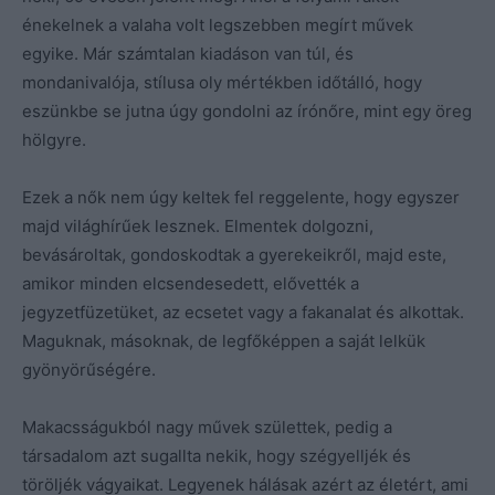
énekelnek a valaha volt legszebben megírt művek
egyike. Már számtalan kiadáson van túl, és
mondanivalója, stílusa oly mértékben időtálló, hogy
eszünkbe se jutna úgy gondolni az írónőre, mint egy öreg
hölgyre.
Ezek a nők nem úgy keltek fel reggelente, hogy egyszer
majd világhírűek lesznek. Elmentek dolgozni,
bevásároltak, gondoskodtak a gyerekeikről, majd este,
amikor minden elcsendesedett, elővették a
jegyzetfüzetüket, az ecsetet vagy a fakanalat és alkottak.
Maguknak, másoknak, de legfőképpen a saját lelkük
gyönyörűségére.
Makacsságukból nagy művek születtek, pedig a
társadalom azt sugallta nekik, hogy szégyelljék és
töröljék vágyaikat. Legyenek hálásak azért az életért, ami