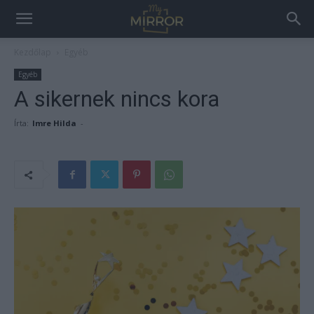
Kezdőlap
Egyéb
Egyéb
A sikernek nincs kora
Írta:
Imre Hilda
-