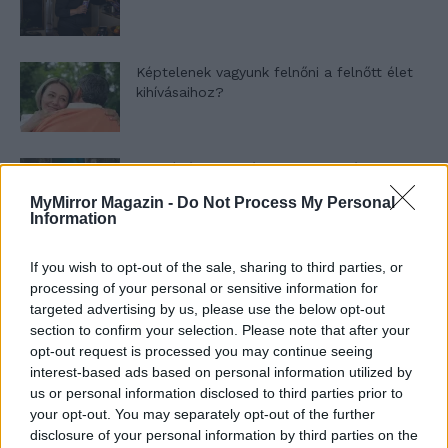
Képtelenek vagyunk felnőni a felnőtt élet
kihívásaihoz?
Altatógázos rablások Olaszországban
MyMirror Magazin -
Do Not Process My Personal
Information
A kislány, akit nem védett meg senki –
If you wish to opt-out of the sale, sharing to third parties, or
Lyhanna története
processing of your personal or sensitive information for
targeted advertising by us, please use the below opt-out
section to confirm your selection. Please note that after your
opt-out request is processed you may continue seeing
T. Barnett: Gyilkosság a Garda-tónál 12.
interest-based ads based on personal information utilized by
rész
us or personal information disclosed to third parties prior to
your opt-out. You may separately opt-out of the further
disclosure of your personal information by third parties on the