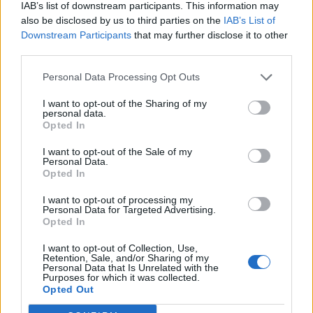
IAB’s list of downstream participants. This information may
T. szereti a fiatal lányokat 13. rész
also be disclosed by us to third parties on the
IAB’s List of
Downstream Participants
that may further disclose it to other
third parties.
Minka 10. rész
Personal Data Processing Opt Outs
I want to opt-out of the Sharing of my
personal data.
Opted In
Minka 9. rész
I want to opt-out of the Sale of my
Personal Data.
Opted In
I want to opt-out of processing my
Máltai kaland 7.
Personal Data for Targeted Advertising.
Opted In
I want to opt-out of Collection, Use,
Retention, Sale, and/or Sharing of my
Personal Data that Is Unrelated with the
10 tanács, ha jobban akarod érezni magad
Purposes for which it was collected.
a hétköznapokban
Opted Out