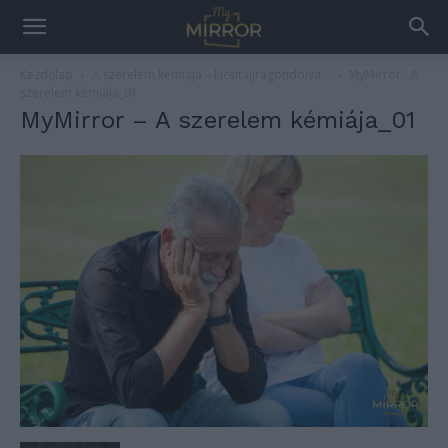
Kezdőlap
A szerelem kémiája – kicsit újragondolva…
MyMirror - A
szerelem kémiája_01
MyMirror – A szerelem kémiája_01