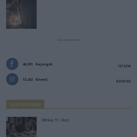
- Advertisement -
46,301
Rajongók
TETSZIK
13,262
Követő
KÖVETÉS
LEGFRISSEBB
Minka 11. rész