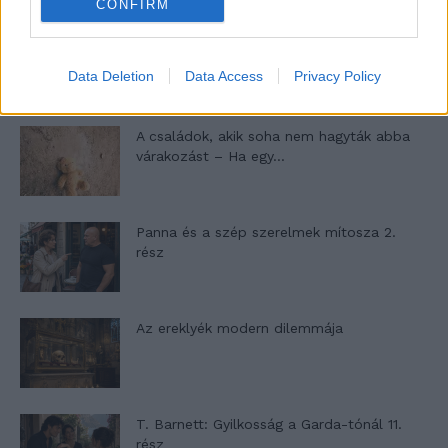
CONFIRM
Egy ház, amely a tengerre és a fényre
nyílik – Villa...
Data Deletion
Data Access
Privacy Policy
A családok, akik soha nem hagyták abba
várakozást – Ha egy...
Panna és a szép szerelmek mítosza 2.
rész
Az ereklyék modern dilemmája
T. Barnett: Gyilkosság a Garda-tónál 11.
rész