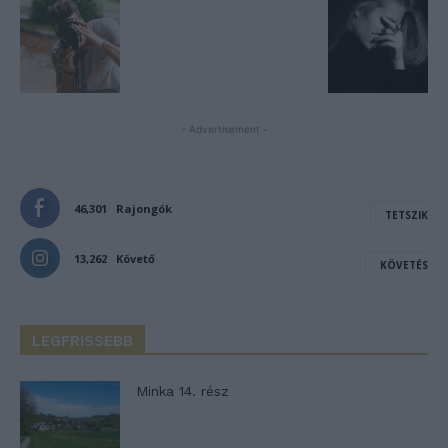
- Advertisement -
46,301
Rajongók
TETSZIK
13,262
Követő
KÖVETÉS
LEGFRISSEBB
Minka 14. rész