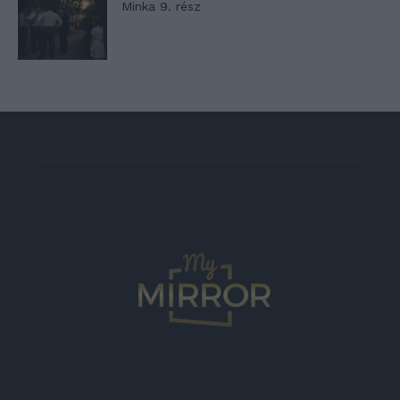
Minka 9. rész