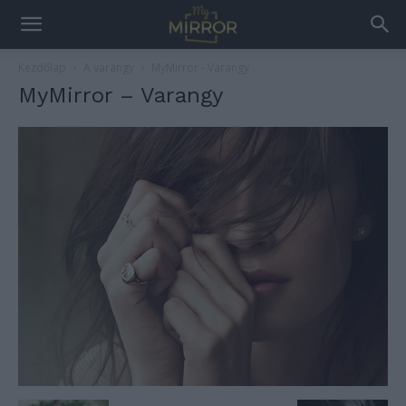
Kezdőlap
A varangy
MyMirror - Varangy
MyMirror – Varangy