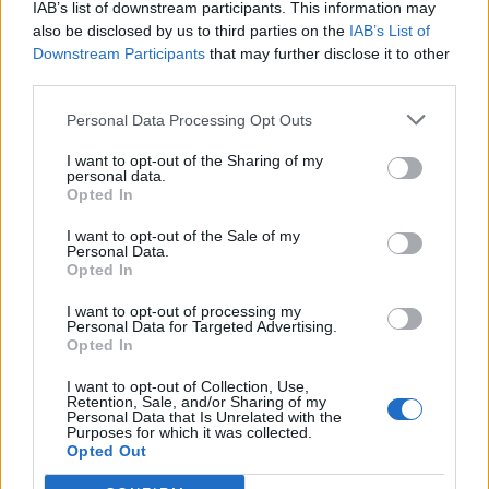
T. szereti a fiatal lányokat 14. rész
IAB’s list of downstream participants. This information may
also be disclosed by us to third parties on the
IAB’s List of
Downstream Participants
that may further disclose it to other
third parties.
Pedig szóltam… – Miért nem hiszünk a
Personal Data Processing Opt Outs
nőknek, amikor segítséget kérnek?
I want to opt-out of the Sharing of my
personal data.
Opted In
A legidegesítőbb kifejezések laza
I want to opt-out of the Sale of my
gyűjteménye
Personal Data.
Opted In
I want to opt-out of processing my
Elyna Robbs: Adéle és az örökölt árnyak
Personal Data for Targeted Advertising.
13. rész
Opted In
I want to opt-out of Collection, Use,
Retention, Sale, and/or Sharing of my
Personal Data that Is Unrelated with the
Woody Allen megosztó zsenialitása
Purposes for which it was collected.
Opted Out