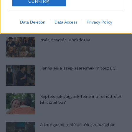
CONFIRM
A világ legismertebb ruhái
Data Deletion
Data Access
Privacy Policy
Nyár, nevetés, anekdoták
Panna és a szép szerelmek mítosza 3.
Képtelenek vagyunk felnőni a felnőtt élet
kihívásaihoz?
Altatógázos rablások Olaszországban