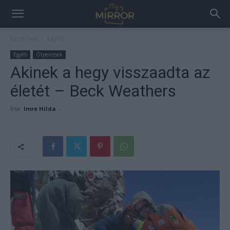
Kezdőlap
Egyéb
Egyéb
Ötpercesek
Akinek a hegy visszaadta az
életét – Beck Weathers
Írta:
Imre Hilda
-