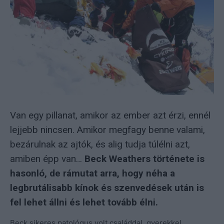
Van egy pillanat, amikor az ember azt érzi, ennél
lejjebb nincsen. Amikor megfagy benne valami,
bezárulnak az ajtók, és alig tudja túlélni azt,
amiben épp van…
Beck Weathers története is
hasonló, de rámutat arra, hogy néha a
legbrutálisabb kínok és szenvedések után is
fel lehet állni és lehet tovább élni.
Beck sikeres patológus volt családdal, gyerekkel,