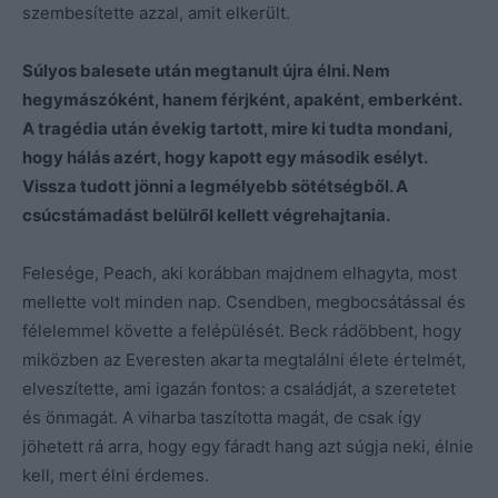
szembesítette azzal, amit elkerült.
Súlyos balesete után megtanult újra élni. Nem
hegymászóként, hanem férjként, apaként, emberként.
A tragédia után évekig tartott, mire ki tudta mondani,
hogy hálás azért, hogy kapott egy második esélyt.
Vissza tudott jönni a legmélyebb sötétségből. A
csúcstámadást belülről kellett végrehajtania.
Felesége, Peach, aki korábban majdnem elhagyta, most
mellette volt minden nap. Csendben, megbocsátással és
félelemmel követte a felépülését. Beck rádöbbent, hogy
miközben az Everesten akarta megtalálni élete értelmét,
elveszítette, ami igazán fontos: a családját, a szeretetet
és önmagát. A viharba taszította magát, de csak így
jöhetett rá arra, hogy egy fáradt hang azt súgja neki, élnie
kell, mert élni érdemes.