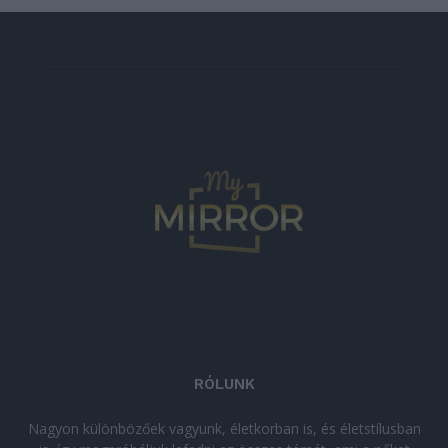
RÓLUNK
Nagyon különbözőek vagyunk, életkorban is, és életstílusban