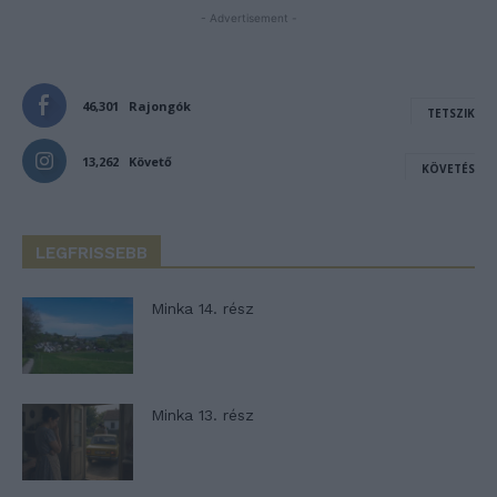
- Advertisement -
46,301
Rajongók
TETSZIK
13,262
Követő
KÖVETÉS
LEGFRISSEBB
Minka 14. rész
Minka 13. rész