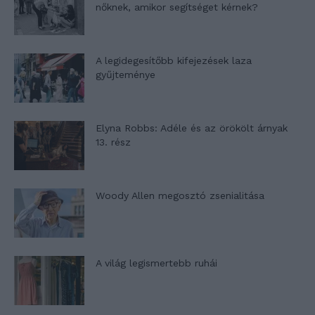
nőknek, amikor segítséget kérnek?
A legidegesítőbb kifejezések laza
gyűjteménye
Elyna Robbs: Adéle és az örökölt árnyak
13. rész
Woody Allen megosztó zsenialitása
A világ legismertebb ruhái