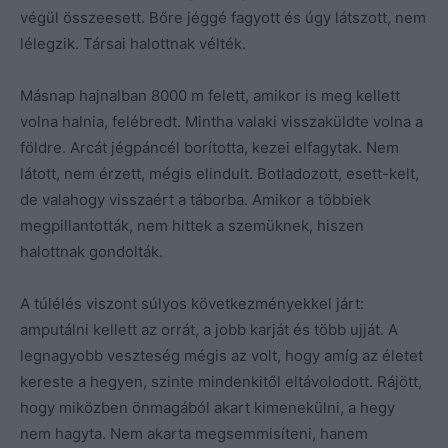
végül összeesett. Bőre jéggé fagyott és úgy látszott, nem
lélegzik. Társai halottnak vélték.
Másnap hajnalban 8000 m felett, amikor is meg kellett
volna halnia, felébredt. Mintha valaki visszaküldte volna a
földre. Arcát jégpáncél borította, kezei elfagytak. Nem
látott, nem érzett, mégis elindult. Botladozott, esett-kelt,
de valahogy visszaért a táborba. Amikor a többiek
megpillantották, nem hittek a szemüknek, hiszen
halottnak gondolták.
A túlélés viszont súlyos következményekkel járt:
amputálni kellett az orrát, a jobb karját és több ujját. A
legnagyobb veszteség mégis az volt, hogy amíg az életet
kereste a hegyen, szinte mindenkitől eltávolodott. Rájött,
hogy miközben önmagából akart kimenekülni, a hegy
nem hagyta. Nem akarta megsemmisíteni, hanem