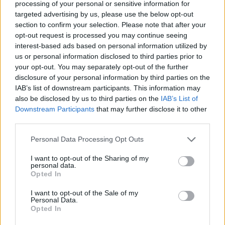
processing of your personal or sensitive information for
targeted advertising by us, please use the below opt-out
section to confirm your selection. Please note that after your
Minka 13. rész
opt-out request is processed you may continue seeing
interest-based ads based on personal information utilized by
us or personal information disclosed to third parties prior to
your opt-out. You may separately opt-out of the further
Halál a Tresco-szigeten – A Josh
disclosure of your personal information by third parties on the
Clayton-ügy
IAB’s list of downstream participants. This information may
also be disclosed by us to third parties on the
IAB’s List of
Downstream Participants
that may further disclose it to other
third parties.
Personal Data Processing Opt Outs
HOZZÁSZÓLOK A CIKKHEZ
I want to opt-out of the Sharing of my
personal data.
Opted In
I want to opt-out of the Sale of my
Personal Data.
Opted In