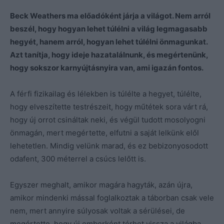
Beck Weathers ma előadóként járja a világot. Nem arról
beszél, hogy hogyan lehet túlélni a világ legmagasabb
hegyét, hanem arról, hogyan lehet túlélni önmagunkat.
Azt tanítja, hogy ideje hazatalálnunk, és megértenünk,
hogy sokszor karnyújtásnyira van, ami igazán fontos.
A férfi fizikailag és lélekben is túlélte a hegyet, túlélte,
hogy elveszítette testrészeit, hogy műtétek sora várt rá,
hogy új orrot csináltak neki, és végül tudott mosolyogni
önmagán, mert megértette, elfutni a saját lelkünk elől
lehetetlen. Mindig velünk marad, és ez bebizonyosodott
odafent, 300 méterrel a csúcs lelőtt is.
Egyszer meghalt, amikor magára hagyták, azán újra,
amikor mindenki mással foglalkoztak a táborban csak vele
nem, mert annyire súlyosak voltak a sérülései, de
megértette, hogy új emberként térhet vissza a világba,