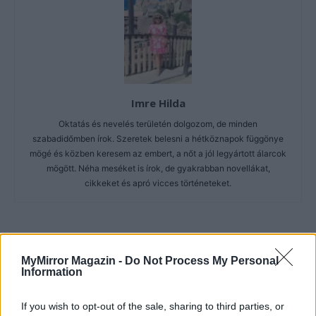
Imre Hilda
Oktatás és nevelés területén dolgozom, de minden
szabadidőmben írok. Szeretek belesni a hétköznapok függönye
mögé és közben keresem az embert, a nőt a jól legyártott álarcok
mögött. Néha meséket is írok, de gyakrabban novellákat,
cikkeket és apró vicces történeteket.
KAPCSOLÓDÓ CIKKEK
TÖBB A SZERZŐTŐL
MyMirror Magazin -
Do Not Process My Personal
Information
Minka 14. rész
If you wish to opt-out of the sale, sharing to third parties, or