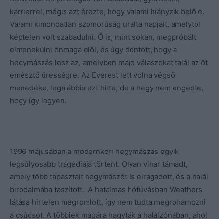
karrierrel, mégis azt érezte, hogy valami hiányzik belőle.
Valami kimondatlan szomorúság uralta napjait, amelytől
képtelen volt szabadulni. Ő is, mint sokan, megpróbált
elmenekülni önmaga elől, és úgy döntött, hogy a
hegymászás lesz az, amelyben majd válaszokat talál az őt
emésztő ürességre. Az Everest lett volna végső
menedéke, legalábbis ezt hitte, de a hegy nem engedte,
hogy így legyen.
1996 májusában a modernkori hegymászás egyik
legsúlyosabb tragédiája történt. Olyan vihar támadt,
amely több tapasztalt hegymászót is elragadott, és a halál
birodalmába taszított. A hatalmas hófúvásban Weathers
látása hirtelen megromlott, így nem tudta megrohamozni
a csúcsot. A többiek magára hagyták a halálzónában, ahol