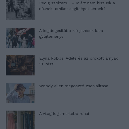
Pedig szóltam… – Miért nem hiszünk a
nőknek, amikor segítséget kérnek?
A legidegesítőbb kifejezések laza
gyűjteménye
Elyna Robbs: Adéle és az örökölt árnyak
13. rész
Woody Allen megosztó zsenialitása
A világ legismertebb ruhái