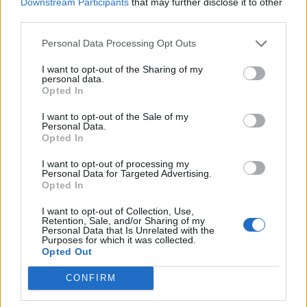
Downstream Participants
that may further disclose it to other
Nem tudta senki, mennyi gyönyörűséget látott, s milyen
third parties.
fényesség vette körül, amikor nagyanyja karján
Personal Data Processing Opt Outs
mindörökre elhagyta ezt a sötét világot.
I want to opt-out of the Sharing of my
personal data.
(Fordította: Szendrey Júlia)
Opted In
I want to opt-out of the Sale of my
Kép forrása:Pinterest
Personal Data.
Opted In
I want to opt-out of processing my
Personal Data for Targeted Advertising.
Opted In
I want to opt-out of Collection, Use,
Retention, Sale, and/or Sharing of my
Personal Data that Is Unrelated with the
Purposes for which it was collected.
Opted Out
CONFIRM