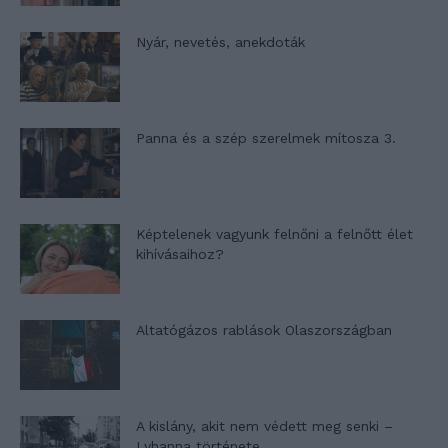
Nyár, nevetés, anekdoták
Panna és a szép szerelmek mítosza 3.
Képtelenek vagyunk felnőni a felnőtt élet
kihívásaihoz?
Altatógázos rablások Olaszországban
A kislány, akit nem védett meg senki –
Lyhanna története