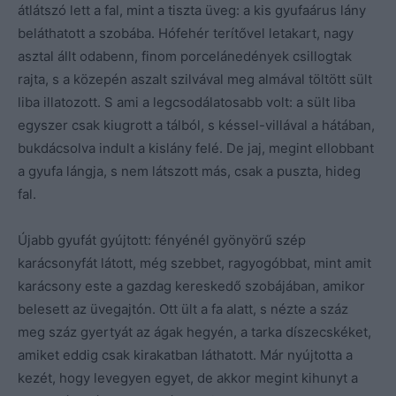
átlátszó lett a fal, mint a tiszta üveg: a kis gyufaárus lány
beláthatott a szobába. Hófehér terítővel letakart, nagy
asztal állt odabenn, finom porcelánedények csillogtak
rajta, s a közepén aszalt szilvával meg almával töltött sült
liba illatozott. S ami a legcsodálatosabb volt: a sült liba
egyszer csak kiugrott a tálból, s késsel-villával a hátában,
bukdácsolva indult a kislány felé. De jaj, megint ellobbant
a gyufa lángja, s nem látszott más, csak a puszta, hideg
fal.
Újabb gyufát gyújtott: fényénél gyönyörű szép
karácsonyfát látott, még szebbet, ragyogóbbat, mint amit
karácsony este a gazdag kereskedő szobájában, amikor
belesett az üvegajtón. Ott ült a fa alatt, s nézte a száz
meg száz gyertyát az ágak hegyén, a tarka díszecskéket,
amiket eddig csak kirakatban láthatott. Már nyújtotta a
kezét, hogy levegyen egyet, de akkor megint kihunyt a