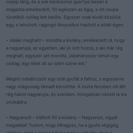
csepp láng, és a sok karácsonyi gyertya lassan a
magasba emelkedett, föl egészen az égig, s ott csupa
tündöklő csillag lett belőle. Egyszer csak kivált közülük
egy, s lehullott; ragyogó fénycsíkot hasított a sötét égen.
– Valaki meghalt! – mondta a kislány; emlékezett rá, hogy
a nagyanyja, az egyetlen, aki jó volt hozzá, s aki már rég
meghalt, egyszer azt mondta „Valahányszor lehull egy
csillag, egy lélek áll az isten színe elé.”
Megint odadörzsölt egy szál gyufát a falhoz, s egyszerre
nagy világosság támadt körülötte. A tiszta fényben ott állt
rég halott nagyanyja, és szelíden, hívogatóan nézett le kis
unokájára.
– Nagyanyó! – kiáltott föl a kislány. – Nagyanyó, vigyél
magaddal! Tudom, hogy itthagysz, ha a gyufa végigég,
eltűnsz, mint a meleg kályha meg a sült liba, meg a