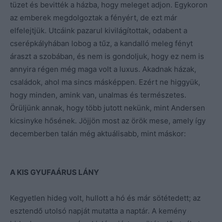
tüzet és bevitték a házba, hogy meleget adjon. Egykoron
az emberek megdolgoztak a fényért, de ezt már
elfelejtjük. Utcáink pazarul kivilágítottak, odabent a
cserépkályhában lobog a tűz, a kandalló meleg fényt
áraszt a szobában, és nem is gondoljuk, hogy ez nem is
annyira régen még maga volt a luxus. Akadnak házak,
családok, ahol ma sincs másképpen. Ezért ne higgyük,
hogy minden, amink van, unalmas és természetes.
Örüljünk annak, hogy több jutott nekünk, mint Andersen
kicsinyke hősének. Jöjjön most az örök mese, amely így
decemberben talán még aktuálisabb, mint máskor:
A KIS GYUFAÁRUS LÁNY
Kegyetlen hideg volt, hullott a hó és már sötétedett; az
esztendő utolsó napját mutatta a naptár. A kemény