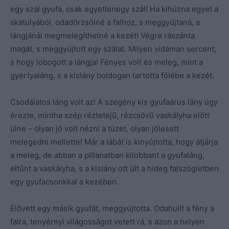
egy szál gyufa, csak egyetlenegy szál! Ha kihúzna egyet a
skatulyából, odadörzsölné a falhoz, s meggyújtaná, a
lángjánál megmelegíthetné a kezét! Végre rászánta
magát, s meggyújtott egy szálat. Milyen vidáman sercent,
s hogy lobogott a lángja! Fényes volt és meleg, mint a
gyertyaláng, s a kislány boldogan tartotta fölébe a kezét.
Csodálatos láng volt az! A szegény kis gyufaárus lány úgy
érezte, mintha szép réztetejű, rézcsövű vaskályha előtt
ülne – olyan jó volt nézni a tüzet, olyan jólesett
melegedni mellette! Már a lábát is kinyújtotta, hogy átjárja
a meleg, de abban a pillanatban kilobbant a gyufaláng,
eltűnt a vaskályha, s a kislány ott ült a hideg falszögletben
egy gyufacsonkkal a kezében.
Elővett egy másik gyufát, meggyújtotta. Odahullt a fény a
falra, tenyérnyi világosságot vetett rá, s azon a helyen