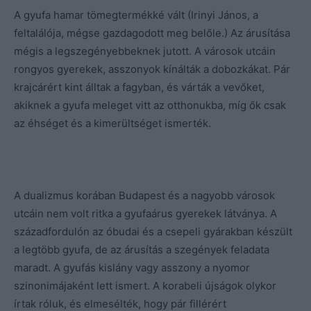
A gyufa hamar tömegtermékké vált (Irinyi János, a
feltalálója, mégse gazdagodott meg belőle.) Az árusítása
mégis a legszegényebbeknek jutott. A városok utcáin
rongyos gyerekek, asszonyok kínálták a dobozkákat. Pár
krajcárért kint álltak a fagyban, és várták a vevőket,
akiknek a gyufa meleget vitt az otthonukba, míg ők csak
az éhséget és a kimerültséget ismerték.
A dualizmus korában Budapest és a nagyobb városok
utcáin nem volt ritka a gyufaárus gyerekek látványa. A
századfordulón az óbudai és a csepeli gyárakban készült
a legtöbb gyufa, de az árusítás a szegények feladata
maradt. A gyufás kislány vagy asszony a nyomor
szinonimájaként lett ismert. A korabeli újságok olykor
írtak róluk, és elmesélték, hogy pár fillérért