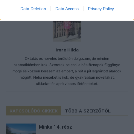
Data Deletion
Data Access
Privacy Policy
Imre Hilda
Oktatás és nevelés területén dolgozom, de minden
szabadidőmben írok. Szeretek belesni a hétköznapok függönye
mögé és közben keresem az embert, a nőt a jól legyártott álarcok
mögött. Néha meséket is írok, de gyakrabban novellákat,
cikkeket és apró vicces történeteket.
KAPCSOLÓDÓ CIKKEK
TÖBB A SZERZŐTŐL
Minka 14. rész