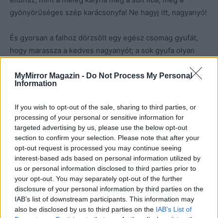
gyönyörűséges szép karácsonyfa! Ne hagyj itt, nagyanyó!
És gyorsan a falhoz dörzsölt egy egész csomag gyufát,
hogy marassza a kedves nagyanyót; a sok gyufa olyan
fényességet árasztott, mintha a nap sütött volna. A
nagyanyó sohasem volt ilyen szép, ilyen erős. Karjára
MyMirror Magazin -
Do Not Process My Personal
Information
emelte a kislányt, s felemelkedett vele; magasra, igen
magasra, ahol nincs hideg, éhség, félelem, ahol csak
If you wish to opt-out of the sale, sharing to third parties, or
öröm van és fényesség.
processing of your personal or sensitive information for
targeted advertising by us, please use the below opt-out
section to confirm your selection. Please note that after your
A hideg reggelen ott találták a kis gyufaárus lányt a
opt-out request is processed you may continue seeing
házszögletben: kipirult arca mosolygott, de élet már nem
interest-based ads based on personal information utilized by
volt benne, megfagyott a csodákkal teli éjszakán. Ott
us or personal information disclosed to third parties prior to
feküdt a halott gyermek új esztendő reggelén, körülötte
your opt-out. You may separately opt-out of the further
disclosure of your personal information by third parties on the
egy halom gyufásskatulya és sok-sok elégett gyufaszál.
IAB’s list of downstream participants. This information may
also be disclosed by us to third parties on the
IAB’s List of
– Melegedni akart szegényke! – mondták az emberek.