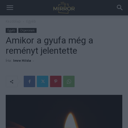
Kezdőlap
Egyéb
Egyéb
Ötpercesek
Amikor a gyufa még a
reményt jelentette
Írta:
Imre Hilda
-