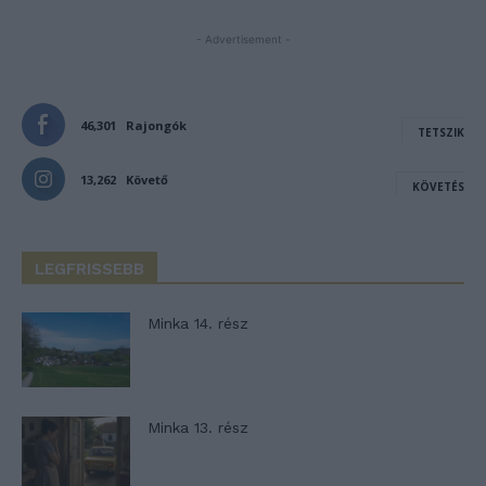
- Advertisement -
46,301
Rajongók
TETSZIK
13,262
Követő
KÖVETÉS
LEGFRISSEBB
Minka 14. rész
Minka 13. rész