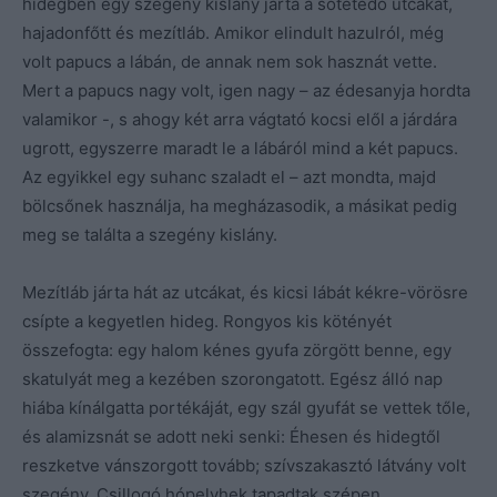
hidegben egy szegény kislány járta a sötétedő utcákat,
hajadonfőtt és mezítláb. Amikor elindult hazulról, még
volt papucs a lábán, de annak nem sok hasznát vette.
Mert a papucs nagy volt, igen nagy – az édesanyja hordta
valamikor -, s ahogy két arra vágtató kocsi elől a járdára
ugrott, egyszerre maradt le a lábáról mind a két papucs.
Az egyikkel egy suhanc szaladt el – azt mondta, majd
bölcsőnek használja, ha megházasodik, a másikat pedig
meg se találta a szegény kislány.
Mezítláb járta hát az utcákat, és kicsi lábát kékre-vörösre
csípte a kegyetlen hideg. Rongyos kis kötényét
összefogta: egy halom kénes gyufa zörgött benne, egy
skatulyát meg a kezében szorongatott. Egész álló nap
hiába kínálgatta portékáját, egy szál gyufát se vettek tőle,
és alamizsnát se adott neki senki: Éhesen és hidegtől
reszketve vánszorgott tovább; szívszakasztó látvány volt
szegény. Csillogó hópelyhek tapadtak szépen