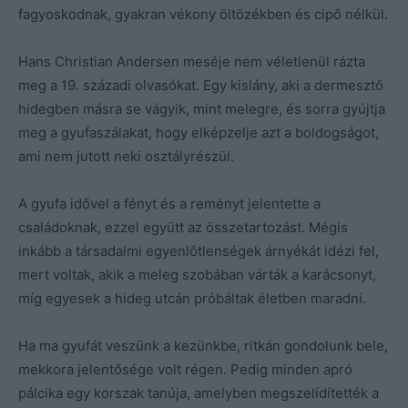
fagyoskodnak, gyakran vékony öltözékben és cipő nélkül.
Hans Christian Andersen meséje nem véletlenül rázta
meg a 19. századi olvasókat. Egy kislány, aki a dermesztő
hidegben másra se vágyik, mint melegre, és sorra gyújtja
meg a gyufaszálakat, hogy elképzelje azt a boldogságot,
ami nem jutott neki osztályrészül.
A gyufa idővel a fényt és a reményt jelentette a
családoknak, ezzel együtt az összetartozást. Mégis
inkább a társadalmi egyenlőtlenségek árnyékát idézi fel,
mert voltak, akik a meleg szobában várták a karácsonyt,
míg egyesek a hideg utcán próbáltak életben maradni.
Ha ma gyufát veszünk a kezünkbe, ritkán gondolunk bele,
mekkora jelentősége volt régen. Pedig minden apró
pálcika egy korszak tanúja, amelyben megszelídítették a