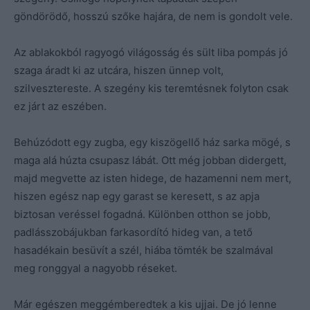
göndörödő, hosszú szőke hajára, de nem is gondolt vele.
Az ablakokból ragyogó világosság és sült liba pompás jó
szaga áradt ki az utcára, hiszen ünnep volt,
szilvesztereste. A szegény kis teremtésnek folyton csak
ez járt az eszében.
Behúzódott egy zugba, egy kiszögellő ház sarka mögé, s
maga alá húzta csupasz lábát. Ott még jobban didergett,
majd megvette az isten hidege, de hazamenni nem mert,
hiszen egész
nap egy garast se keresett, s az apja
biztosan veréssel fogadná. Különben otthon se jobb,
padlásszobájukban farkasordító hideg van, a tető
hasadékain besüvít a szél, hiába tömték be szalmával
meg ronggyal a nagyobb réseket.
Már egészen meggémberedtek a kis ujjai. De jó lenne