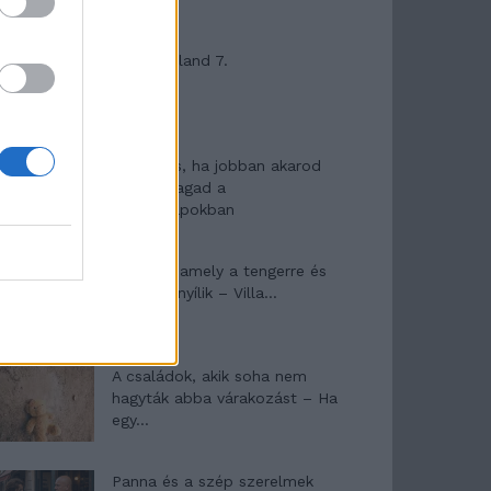
Máltai kaland 7.
10 tanács, ha jobban akarod
érezni magad a
hétköznapokban
Egy ház, amely a tengerre és
a fényre nyílik – Villa...
A családok, akik soha nem
hagyták abba várakozást – Ha
egy...
Panna és a szép szerelmek