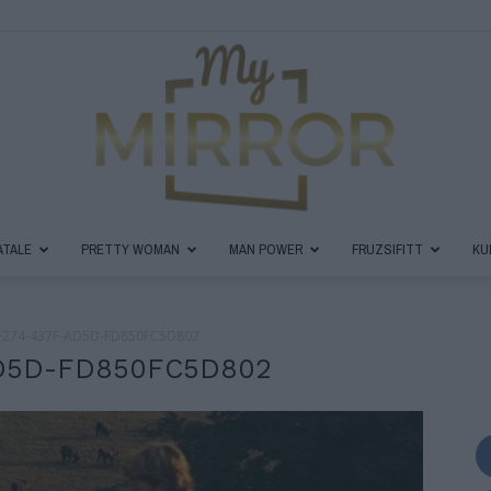
ATALE
PRETTY WOMAN
MAN POWER
FRUZSIFITT
KU
MyMirror
274-437F-AD5D-FD850FC5D802
D5D-FD850FC5D802
Magazin