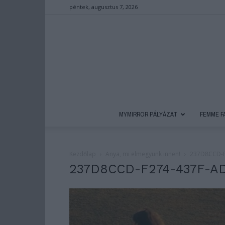
péntek, augusztus 7, 2026
MYMIRROR PÁLYÁZAT
FEMME F
Kezdőlap
Anya, mi elmegyünk innen!
237D8CCD-F
237D8CCD-F274-437F-A