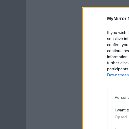
MyMirror 
If you wish 
sensitive in
confirm you
continue se
information 
further disc
participants
Downstream 
Persona
I want t
Opted 