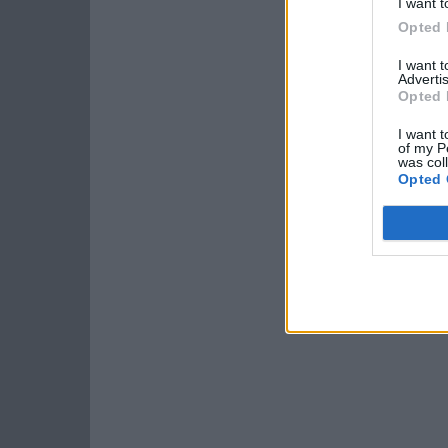
I want t
Opted 
I want 
Advertis
Opted 
I want t
of my P
was col
Opted 