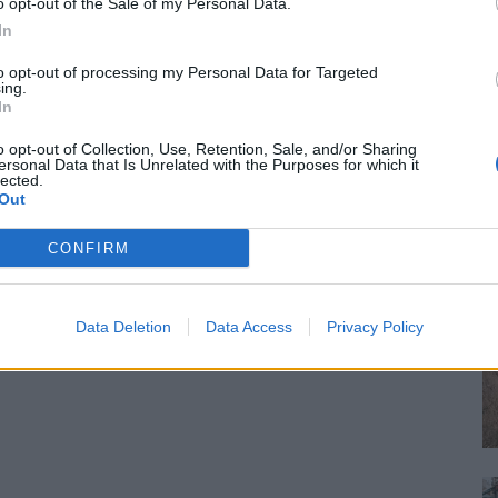
o opt-out of the Sale of my Personal Data.
In
to opt-out of processing my Personal Data for Targeted
ing.
In
o opt-out of Collection, Use, Retention, Sale, and/or Sharing
ersonal Data that Is Unrelated with the Purposes for which it
lected.
Out
CONFIRM
Data Deletion
Data Access
Privacy Policy