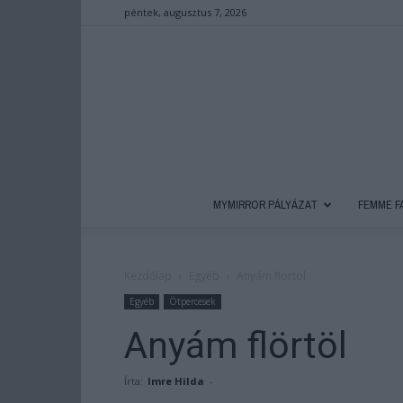
péntek, augusztus 7, 2026
MYMIRROR PÁLYÁZAT
FEMME F
Kezdőlap
Egyéb
Anyám flörtöl
Egyéb
Ötpercesek
Anyám flörtöl
Írta:
Imre Hilda
-