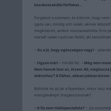
kecskeszakállú férfiakat…
Forgatom a szemem, és kibírom, hogy nem v
igaza van, mindig volt valaki, akinek tetszett
megkísérelt, amikor visszautasította. Erre 
maradt valaki nyolcvan felett, aki tanúsíthat
–
Az a jó, hogy egészséges vagy!
– jelente
–
Ugyan már!
– hördül fel. –
Még nem mondt
Nem homok lesz ez, érzem. Kő, méghozzá j
doktorhoz? A fiához, abban jobban bízom.
Bólintok és az jár a fejemben, mikor lesz
energiavámpír öregasszonynak?
– A fia nem tüdőspecialista?
– Jut eszembe 