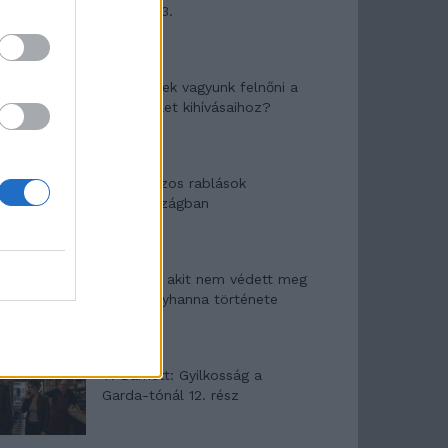
mítosza 3.
Képtelenek vagyunk felnőni a
felnőtt élet kihívásaihoz?
Altatógázos rablások
Olaszországban
A kislány, akit nem védett meg
senki – Lyhanna története
T. Barnett: Gyilkosság a
Garda-tónál 12. rész