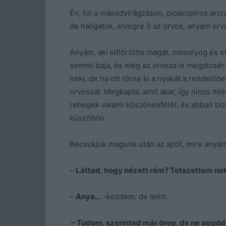
Én, túl a másodvirágzáson, pipacspiros arcr
de hallgatok, elvégre ő az orvos, anyám orv
Anyám, aki kiflörtölte magát, mosolyog és el
semmi baja, és még az orvosa is megdicsért
neki, de ha ott törné ki a nyakát a rendelőbe
orvossal. Megkapta, amit akar, így nincs mi
rebegek valami köszönésfélét, és abban bí
küszöbön.
Becsukjuk magunk után az ajtót, mire anyám 
–
Láttad, hogy nézett rám? Tetszettem neki
–
Anya…
-kezdem, de leint.
– Tudom, szerinted már öreg, de ne aggód