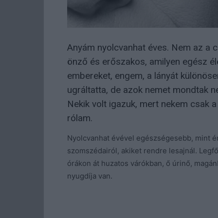
Anyám nyolcvanhat éves. Nem az a cuk
önző és erőszakos, amilyen egész éle
embereket, engem, a lányát különösen
ugráltatta, de azok nemet mondtak ne
Nekik volt igazuk, mert nekem csak a 
rólam.
Nyolcvanhat évével egészségesebb, mint én
szomszédairól, akiket rendre lesajnál. Leg
órákon át huzatos várókban, ő úrinő, magánba
nyugdíja van.