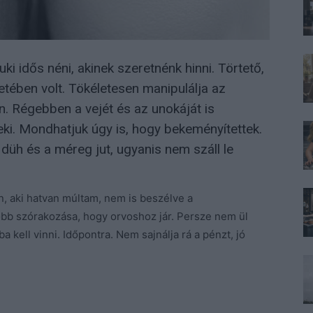
i idős néni, akinek szeretnénk hinni. Törtető,
tében volt. Tökéletesen manipulálja az
. Régebben a vejét és az unokáját is
ki. Mondhatjuk úgy is, hogy bekeményítettek.
düh és a méreg jut, ugyanis nem száll le
, aki hatvan múltam, nem is beszélve a
főbb szórakozása, hogy orvoshoz jár. Persze nem ül
 kell vinni. Időpontra. Nem sajnálja rá a pénzt, jó