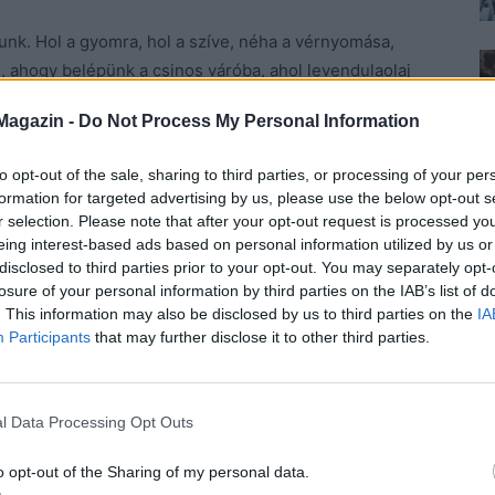
unk. Hol a gyomra, hol a szíve, néha a vérnyomása,
 ahogy belépünk a csinos váróba, ahol levendulaolaj
ra-balra tekintget, méregeti magát másokhoz, és
Magazin -
Do Not Process My Personal Information
int a vele szemben ülő asszony, aki minimum húsz
yezni, hogy a farmer fiataloknak való. Lepisszegem,
to opt-out of the sale, sharing to third parties, or processing of your per
áva és meghunyászkodó vagyok, hogy még a
formation for targeted advertising by us, please use the below opt-out s
 tálalom bárkinek. Ő bezzeg negédes, de ha kell
r selection. Please note that after your opt-out request is processed y
 hódolt be a királynőnek.
eing interest-based ads based on personal information utilized by us or
disclosed to third parties prior to your opt-out. You may separately opt-
losure of your personal information by third parties on the IAB’s list of
tud benne menni, de hát orvoshoz nem megy az ember
. This information may also be disclosed by us to third parties on the
IA
t, derekán vastag öv, ami nem karcsúsítja, hiszen van
Participants
that may further disclose it to other third parties.
em zavarja, hogy a dekoltázsa nem szép, mert ő annak
l Data Processing Opt Outs
állapítom meg, amikor bekísérem. Azért megyek be
ja abba a beszédet. Ömlik belőle a szó, közben pedig
o opt-out of the Sharing of my personal data.