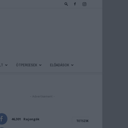
LT
ÖTPERCESEK
ELŐADÁSOK
- Advertisement -
46,301
Rajongók
TETSZIK