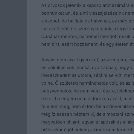
Az orvosok jelentik a kapcsolatot számára a 
bennünket un, és a mi visszajelzéseink ne
a szépet, de ha fiatalos hatvanas, az még 
tartozott, sőt, ne szerénykedjünk, a legszeb
Dunának mentek, ha nemet mondott nekik, ő
nem bírt, ezért hozzáment, és egy életen át
Anyám nem akart gyereket, azaz engem, csa
és pokolian sok munkája volt abban, hogy vi
merészkedett az utcára, sétálni se vitt, me
volna. Ő született harminchatos volt, és az
negyvenhatos, de nem veszi észre, lélekben
ezzel, ha engem nem ostorozna azért, mert
feleltem meg, nem értem fel a színvonalához
még ízlésesen néztem ki, de a mostani szín
megvetően pillant, ugyanis laposak és silán
hiába akar ő jót nekem, akinek nem termett 