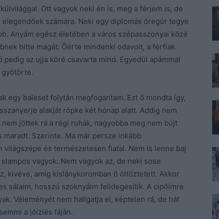
külvilággal. Ott vagyok neki én is, meg a férjem is, de
m elegendőek számára. Neki egy diplomás öregúr tegye
jobb. Anyám egész életében a város szépasszonyai közé
bnek hitte magát. Őérte mindenki odavolt, a férfiak
 pedig az ujja köré csavarta mind. Egyedül apámmal
 gyötörte.
k egy baleset folytán megfogantam. Ezt ő mondta így,
sszanyerje alakját röpke két hónap alatt. Addig nem
rt nem jöttek rá a régi ruhák, nagyobba meg nem bújt
 is maradt. Szerinte. Ma már persze inkább
 világszépe és természetesen fiatal. Nem is lenne baj
 slampos vagyok. Nem vagyok az, de neki sose
, kivéve, amíg kislánykoromban ő öltöztetett. Akkor
es sálaim, hosszú szoknyáim felidegesítik. A cipőimre
yak. Véleményét nem hallgatja el, képtelen rá, de hát
semmi a jóízlés fáján.