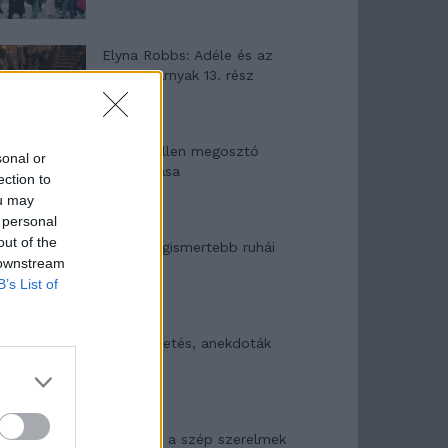
Elyna Robbs: Adéle és az
örökölt árnyak 13. rész
Woody Allen megosztó
sonal or
zsenialitása
ection to
ou may
 personal
out of the
A világ legismertebb ruhái
 downstream
B’s List of
Nyár, nevetés, anekdoták
Panna és a szép szerelmek