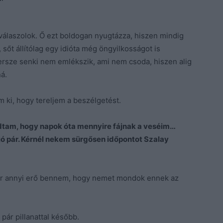
álaszolok. Ő ezt boldogan nyugtázza, hiszen mindig
, sőt állítólag egy idióta még öngyilkosságot is
persze senki nem emlékszik, ami nem csoda, hiszen alig
ná.
m ki, hogy tereljem a beszélgetést.
am, hogy napok óta mennyire fájnak a veséim…
ó pár. Kérnél nekem sürgősen időpontot Szalay
 már annyi erő bennem, hogy nemet mondok ennek az
pár pillanattal később.