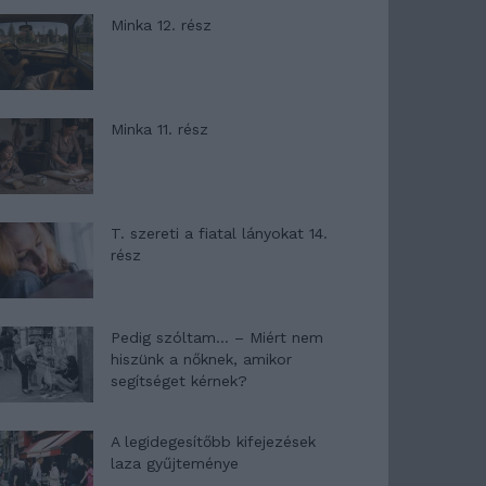
Minka 12. rész
Minka 11. rész
T. szereti a fiatal lányokat 14.
rész
Pedig szóltam… – Miért nem
hiszünk a nőknek, amikor
segítséget kérnek?
A legidegesítőbb kifejezések
laza gyűjteménye