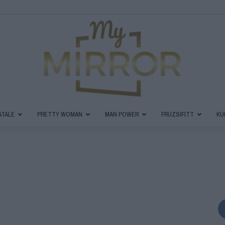
ATALE
PRETTY WOMAN
MAN POWER
FRUZSIFITT
KU
MyMirror
Magazin