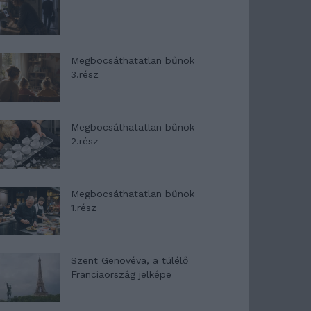
Megbocsáthatatlan bűnök
3.rész
Megbocsáthatatlan bűnök
2.rész
Megbocsáthatatlan bűnök
1.rész
Szent Genovéva, a túlélő
Franciaország jelképe