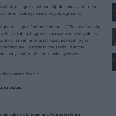
a váltok, és legszívesebben felpofoznám a vén trottyot,
osa, és én csak egy kísérő vagyok, egy senki.
égedett. Hogy a fenébe ne lenne az? Eltelt a délutánja,
e. Feláll. Látom, hogy csizmája sarka nem kényelmes
n, akkor se venne fel mást. Fizet, és kezet fog az
ért maradnunk. Én rózsaszínbe szelídülő arccal
zom, hogy a méregtől nem kapok agyvérzést a
diadalmasan felkiált:
, ez biztos.
j, nem akarok tőle semmit. Nem szeretem a