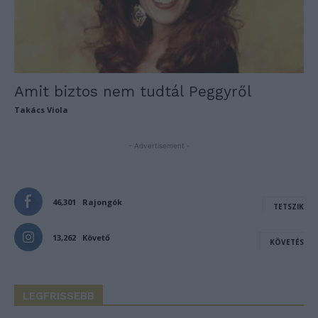
Amit biztos nem tudtál Peggyről
Takács Viola
- Advertisement -
46,301
Rajongók
TETSZIK
13,262
Követő
KÖVETÉS
LEGFRISSEBB