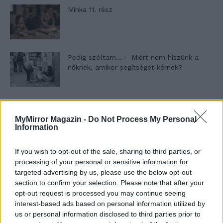
Minka 11. rész
Pedig szóltam… – Miért nem hiszünk a
nőknek, amikor segítséget kérnek?
Elyna Robbs: Adéle és az örökölt árnyak
13. rész
MyMirror Magazin -
Do Not Process My Personal
Information
If you wish to opt-out of the sale, sharing to third parties, or
A világ legismertebb ruhái
processing of your personal or sensitive information for
targeted advertising by us, please use the below opt-out
section to confirm your selection. Please note that after your
opt-out request is processed you may continue seeing
Nyár, nevetés, anekdoták
interest-based ads based on personal information utilized by
us or personal information disclosed to third parties prior to