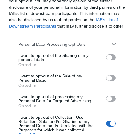
your opt-out. You may separately opt-out of the further
disclosure of your personal information by third parties on the
IAB’s list of downstream participants. This information may
Panna és a szép szerelmek mítosza 3.
also be disclosed by us to third parties on the
IAB’s List of
Downstream Participants
that may further disclose it to other
third parties.
Képtelenek vagyunk felnőni a felnőtt élet
Personal Data Processing Opt Outs
kihívásaihoz?
I want to opt-out of the Sharing of my
personal data.
Opted In
Altatógázos rablások Olaszországban
I want to opt-out of the Sale of my
Personal Data.
Opted In
I want to opt-out of processing my
Personal Data for Targeted Advertising.
A kislány, akit nem védett meg senki –
Opted In
Lyhanna története
I want to opt-out of Collection, Use,
Retention, Sale, and/or Sharing of my
Personal Data that Is Unrelated with the
Purposes for which it was collected.
T. Barnett: Gyilkosság a Garda-tónál 12.