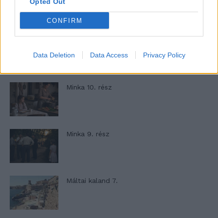
Opted Out
rész
CONFIRM
T. szereti a fiatal lányokat 13. rész
Data Deletion
Data Access
Privacy Policy
Minka 10. rész
Minka 9. rész
Máltai kaland 7.