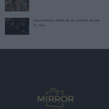
Elyna Robbs: Adéle és az örökölt árnyak
12. rész