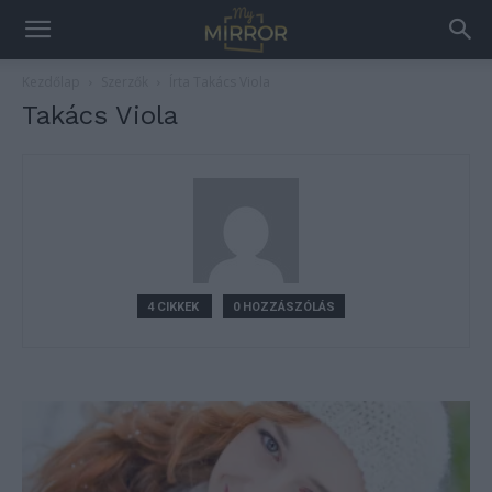
Kezdőlap
Szerzők
Írta Takács Viola
Takács Viola
4 CIKKEK
0 HOZZÁSZÓLÁS