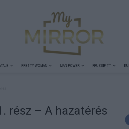
ATALE
PRETTY WOMAN
MAN POWER
FRUZSIFITT
KU
MyMirror
érés
1. rész – A hazatérés
Magazin