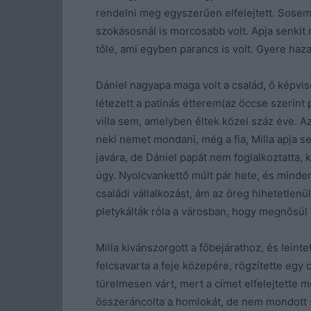
rendelni meg egyszerűen elfelejtett. Sose
szokásosnál is morcosabb volt. Apja senkit n
tőle, ami egyben parancs is volt. Gyere haz
Dániel nagyapa maga volt a család, ő képvise
létezett a patinás étterem(az öccse szerint 
villa sem, amelyben éltek közel száz éve. A
neki nemet mondani, még a fia, Milla apja sem
javára, de Dániel papát nem foglalkoztatta, 
úgy. Nyolcvankettő múlt pár hete, és minden
családi vállalkozást, ám az öreg hihetetlenü
pletykálták róla a városban, hogy megnősül ú
Milla kivánszorgott a főbejárathoz, és leintet
felcsavarta a feje közepére, rögzítette egy cs
türelmesen várt, mert a címet elfelejtette m
összeráncolta a homlokát, de nem mondott s