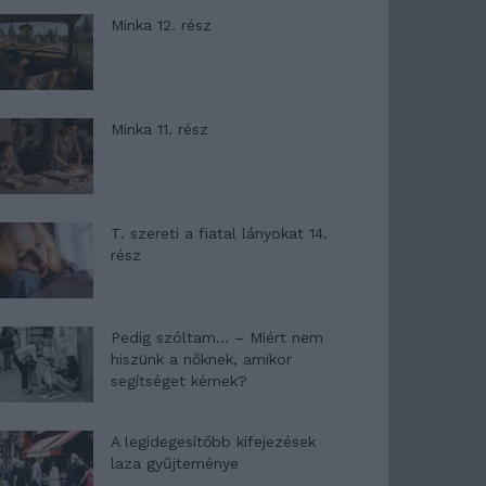
Minka 12. rész
Minka 11. rész
T. szereti a fiatal lányokat 14.
rész
Pedig szóltam… – Miért nem
hiszünk a nőknek, amikor
segítséget kérnek?
A legidegesítőbb kifejezések
laza gyűjteménye