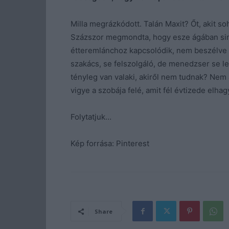
Milla megrázkódott. Talán Maxit? Őt, akit 
Százszor megmondta, hogy esze ágában sinc
étteremlánchoz kapcsolódik, nem beszélve a
szakács, se felszolgáló, de menedzser se le
tényleg van valaki, akiről nem tudnak? Nem
vigye a szobája felé, amit fél évtizede elhag
Folytatjuk…
Kép forrása: Pinterest
Share