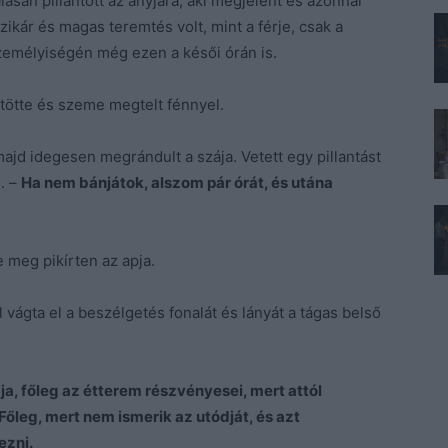
lásan pillantott az anyjára, aki megjelent és azonnal
ikár és magas teremtés volt, mint a férje, csak a
személyiségén még ezen a késői órán is.
tötte és szeme megtelt fénnyel.
 majd idegesen megrándult a szája. Vetett egy pillantást
g. –
Ha nem bánjátok, alszom pár órát, és utána
 meg pikírten az apja.
 vágta el a beszélgetés fonalát és lányát a tágas belső
gja, főleg az étterem részvényesei, mert attól
őleg, mert nem ismerik az utódját, és azt
ezni.