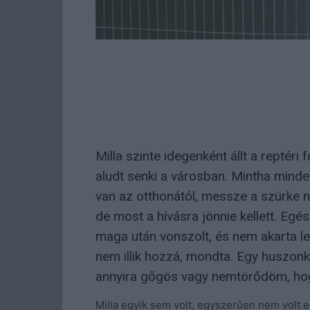
Milla szinte idegenként állt a reptéri
aludt senki a városban. Mintha minde
van az otthonától, messze a szürke nap
de most a hívásra jönnie kellett. Egé
maga után vonszolt, és nem akarta le
nem illik hozzá, mondta. Egy huszonki
annyira gőgös vagy nemtörődöm, hog
Milla egyik sem volt, egyszerűen nem volt er