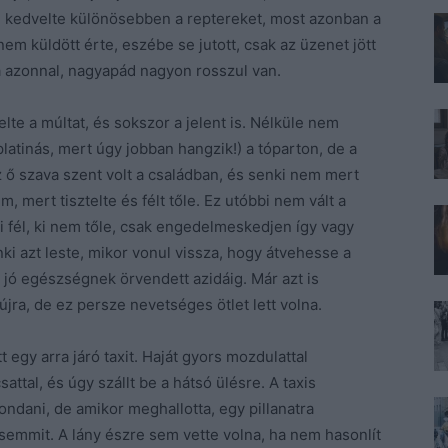
m kedvelte különösebben a reptereket, most azonban a
em küldött érte, eszébe se jutott, csak az üzenet jött
a azonnal, nagyapád nagyon rosszul van.
lte a múltat, és sokszor a jelent is. Nélküle nem
platinás, mert úgy jobban hangzik!) a tóparton, de a
z ő szava szent volt a családban, és senki nem mert
, mert tisztelte és félt tőle. Ez utóbbi nem vált a
ki fél, ki nem tőle, csak engedelmeskedjen így vagy
ki azt leste, mikor vonul vissza, hogy átvehesse a
l jó egészségnek örvendett azidáig. Már azt is
jra, de ez persze nevetséges ötlet lett volna.
t egy arra járó taxit. Haját gyors mozdulattal
attal, és úgy szállt be a hátsó ülésre. A taxis
ondani, de amikor meghallotta, egy pillanatra
emmit. A lány észre sem vette volna, ha nem hasonlít