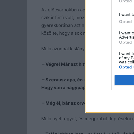
Opted 
Az előcsarnokban apja várta teljes díszkivi
I want t
szikár férfi volt, mozdulataiban rideg elegan
Opted 
gyerekkorában azt hitte, megcsípte egy dará
közölte, hogy a sok meggytől, amit eszik.
I want 
Advertis
Opted 
Milla azonnal kislánynak érezte magát, ahogy
I want t
of my P
was col
– Végre! Már azt hittem, sose érsz haza! Id
Opted 
– Szervusz apa, én is örülök neked!
– felel
Hogy van a nagypapám?
– Még él, bár az orvosok szerint bármikor 
Milla nyelt egyet, és megpróbált kipréselni