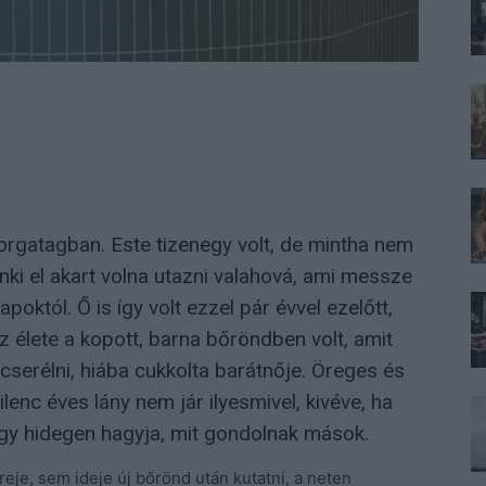
 forgatagban. Este tizenegy volt, de mintha nem
nki el akart volna utazni valahová, ami messze
októl. Ő is így volt ezzel pár évvel ezelőtt,
sz élete a kopott, barna bőröndben volt, amit
cserélni, hiába cukkolta barátnője. Öreges és
lenc éves lány nem jár ilyesmivel, kivéve, ha
y hidegen hagyja, mit gondolnak mások.
eje, sem ideje új bőrönd után kutatni, a neten