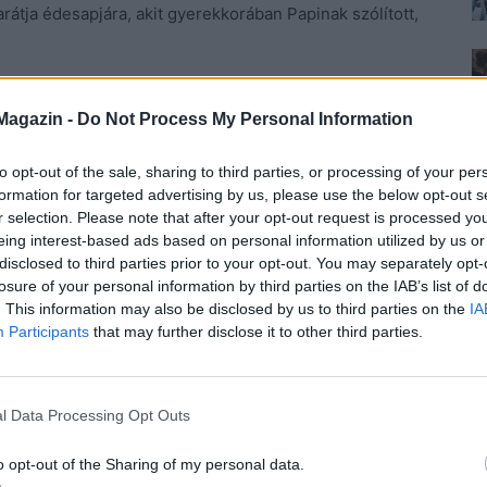
barátja édesapjára, akit gyerekkorában Papinak szólított,
ér forgataga, tompa fényei idegennek tűntek Anglia
Magazin -
Do Not Process My Personal Information
hogy csak öt éve hagyta itt. Amikor a kocsi befordult
sszeugrott, és azonnal eszébe jutott, miért nem
to opt-out of the sale, sharing to third parties, or processing of your per
előtt úgy szállt ki, hogy legszívesebben arra kérte
formation for targeted advertising by us, please use the below opt-out s
őt vissza abba a másik világba, de nem tehette. A villa
r selection. Please note that after your opt-out request is processed y
en a domboldalon, amit a család alakított ki egykor,
eing interest-based ads based on personal information utilized by us or
disclosed to third parties prior to your opt-out. You may separately opt-
apott, és a telket is olcsón megkapták. Dániel papa is
losure of your personal information by third parties on the IAB’s list of
pület, bár akkor jóval szerényebb méreteket öltött.
. This information may also be disclosed by us to third parties on the
IA
amikor eszébe jutott, hogy nem adott borravalót.
Participants
that may further disclose it to other third parties.
pébe burkolózott, és azt próbálta elhitetni az
l Data Processing Opt Outs
ban tudta, hogy ez csak álca, ismerte a pincétől a
o opt-out of the Sharing of my personal data.
ást.