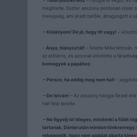
– Talán jobban lesz
– nyögte ki végül, és há
megölelte. Eszter asszony pontosan olyan sz
melegség, ami áradt belőle, átragyogott a 
– Kislányom! De jó, hogy itt vagy!
– köszön
–
Anya, hiányoztál!
– felelte Milla tétován,
az előtérre, és azonnal elöntötte a fáradtsá
bemegyek a papához.
– Persze, ha addig meg nem hal!
– jegyezte
– De István!
– Az asszony hangja fáradt éllel
hall felé terelte.
– Ne figyelj rá! Ideges, mindenki a fülét rá
tartanak, Dániel után minden tönkremegy. F
rebesgetik, hogy nem apádat akarta kinev