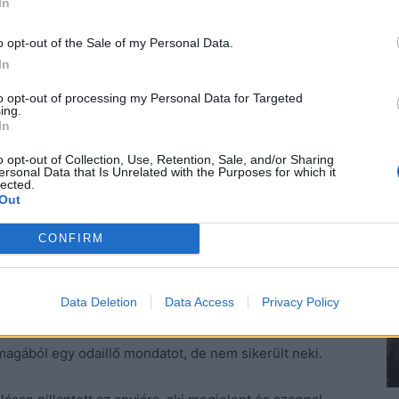
In
lágításban, egyik kezét a zsebébe süllyesztve. Magas,
o opt-out of the Sale of my Personal Data.
cia, amit vastag, húsos szája se ellensúlyozott. Milla
In
zs, azért olyan duzzadt az ajka, de öccse kinevette és
to opt-out of processing my Personal Data for Targeted
ing.
In
 rápillantott.
o opt-out of Collection, Use, Retention, Sale, and/or Sharing
ersonal Data that Is Unrelated with the Purposes for which it
lected.
eje volt, mert itt van rád szükség.
Out
te félhangosan, de a férfi nem érzékelte az iróniát. –
CONFIRM
Data Deletion
Data Access
Privacy Policy
rosszabbra fordulthat az állapota. Agyvérzése volt.
 magából egy odaillő mondatot, de nem sikerült neki.