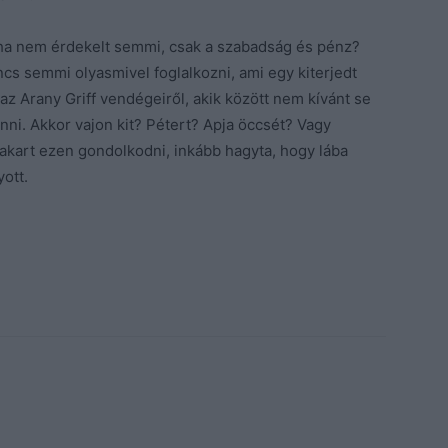
soha nem érdekelt semmi, csak a szabadság és pénz?
s semmi olyasmivel foglalkozni, ami egy kiterjedt
z Arany Griff vendégeiről, akik között nem kívánt se
nni. Akkor vajon kit? Pétert? Apja öccsét? Vagy
 akart ezen gondolkodni, inkább hagyta, hogy lába
yott.