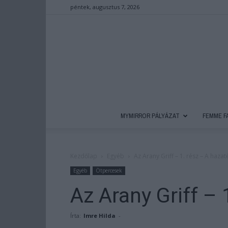
péntek, augusztus 7, 2026
MYMIRROR PÁLYÁZAT
FEMME F
Kezdőlap
Egyéb
Az Arany Griff – 1. rész – A hazat
Egyéb
Ötpercesek
Az Arany Griff – 
Írta:
Imre Hilda
-