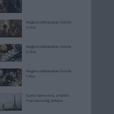
Megbocsáthatatlan bűnök
3.rész
Megbocsáthatatlan bűnök
2.rész
Megbocsáthatatlan bűnök
1.rész
Szent Genovéva, a túlélő
Franciaország jelképe