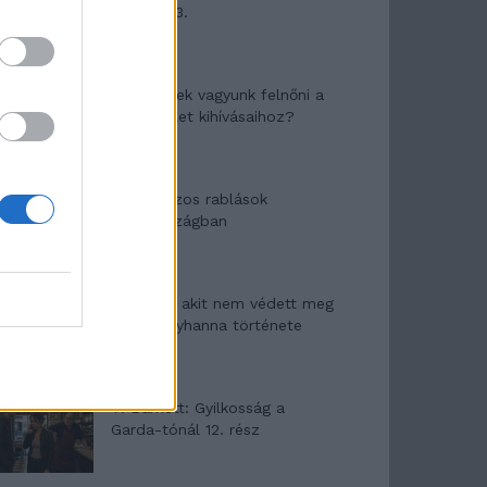
mítosza 3.
Képtelenek vagyunk felnőni a
felnőtt élet kihívásaihoz?
Altatógázos rablások
Olaszországban
A kislány, akit nem védett meg
senki – Lyhanna története
T. Barnett: Gyilkosság a
Garda-tónál 12. rész