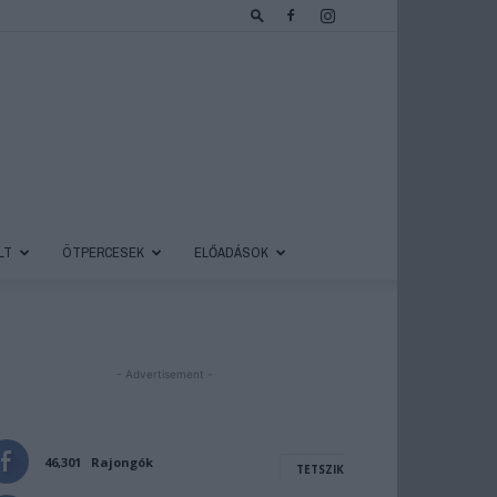
LT
ÖTPERCESEK
ELŐADÁSOK
- Advertisement -
46,301
Rajongók
TETSZIK