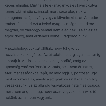
képes elmúlni. Mintha a lélek magányos és kivert kutya
lenne, aki mindig szimatol, mert sose elég neki a
simogatás, az új ösvény vagy a következő falat. A modern
ember jól ismeri ezt a belső nyugtalanságot: mindene
megvan, de valahogy semmi nem elég neki. Talán ez az
egyik dolog, amit érdemes lenne újragondolnunk.
A pszichológusok azt állítják, hogy túl gyorsan
hozzászokunk a jóhoz. Az új telefon addig izgalmas, amíg
kibontjuk. A friss kapcsolat addig bódító, amíg az
újdonság varázsa fennáll. A lakás, amit nem érünk el,
éteri magasságokba repít, ha megkapjuk, pontosan úgy,
mint egy nyaralás, amely alatt gyakran unatkozunk vagy
veszekszünk. Ez az állandó vágyakozás hatalmas csapda,
mert nem engedi meg, hogy észrevegyük, mennyire jó
nekünk az, amiben vagyunk.