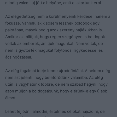
mindig valami új jött a helyébe, amit el akartunk érni.
Az elégedettség nem a körülményeink kérdése, hanem a
fókuszé. Vannak, akik sosem lesznek boldogok egy
palotában, mások pedig azok szerény hajlékukban is.
Amikor azt állítjuk, hogy régen szegényen is boldogok
voltak az emberek, ámítjuk magunkat. Nem voltak, de
nem is gyötörték magukat folytonos irigykedéssel és
ácsingózással.
Az elég fogalmát ideje lenne újradefiniálni. A nekem elég
nem azt jelenti, hogy beletörődünk valamibe. Az elég
után is vágyhatunk többre, de nem szabad hagyni, hogy
azon múljon a boldogságunk, hogy elérünk-e egy újabb
álmot.
Lehet fejlődni, álmodni, értelmes célokat hajszolni, de