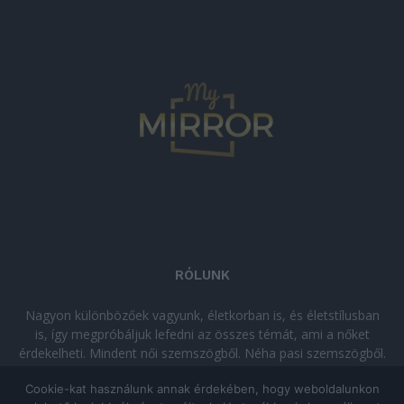
RÓLUNK
Nagyon különbözőek vagyunk, életkorban is, és életstílusban
is, így megpróbáljuk lefedni az összes témát, ami a nőket
érdekelheti. Mindent női szemszögből. Néha pasi szemszögből.
Néha komolyan, néha szórakozva. Olvass minket, ha egy kis
Cookie-kat használunk annak érdekében, hogy weboldalunkon
kikapcsolódásra vágysz!