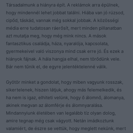
Társadalmunk a hiányra épít. A reklámok arra épülnek,
hogy mindennél lehet jobbat találni. Hiába van jó rúzsod,
cipőd, táskád, vannak még sokkal jobbak. A közösségi
média erre tudatosan ráerősít, mert minden pillanatban
azt mutatja meg, hogy még mink nincs. A mások
fantasztikus családja, háza, nyaralója, kapcsolata,
gyermekeivel való viszonya mind csak erre jó. És ezek a
hiányok fájnak. A hála hangja elhal, nem törődünk vele.
Bár nem tűnik el, de egyre jelentéktelenné válik.
Gyötör minket a gondolat, hogy miben vagyunk rosszak,
sikertelenek, hiszen látjuk, ahogy más felemelkedik, és
ha nem is igaz, elhiteti velünk, hogy ő álomnő, álomanya,
akinek megvan az álomférje és álomnyaralása.
Mindannyiunk életében van legalább tíz olyan dolog,
amire tegnap még csak vágyott. Netán imádkoztunk
valamiért, de észre se vettük, hogy meglett nekünk, mert