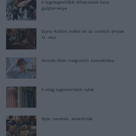
A legidegesítőbb kifejezések laza
gyűjteménye
Elyna Robbs: Adéle és az örökölt árnyak
13. rész
Woody Allen megosztó zsenialitása
A világ legismertebb ruhái
Nyár, nevetés, anekdoták