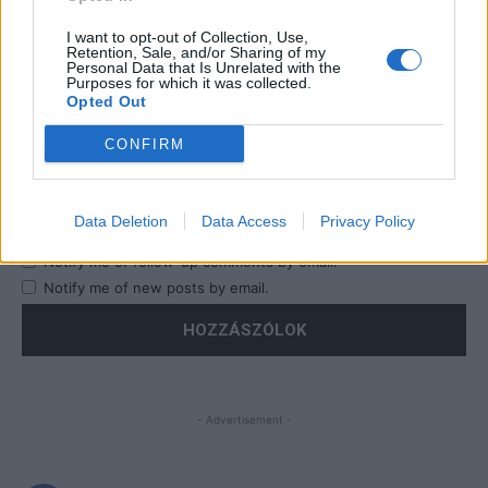
I want to opt-out of Collection, Use,
Retention, Sale, and/or Sharing of my
Personal Data that Is Unrelated with the
Purposes for which it was collected.
Opted Out
CONFIRM
Save my name, email, and website in this browser for the
next time I comment.
Data Deletion
Data Access
Privacy Policy
Notify me of follow-up comments by email.
Notify me of new posts by email.
- Advertisement -