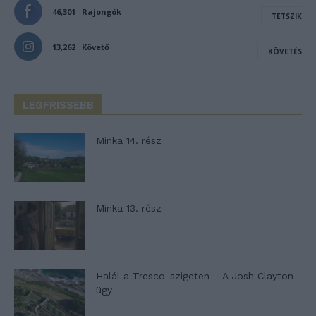
46,301
Rajongók
TETSZIK
13,262
Követő
KÖVETÉS
LEGFRISSEBB
Minka 14. rész
Minka 13. rész
Halál a Tresco-szigeten – A Josh Clayton-
ügy