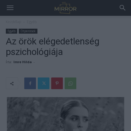
Kezdőlap
Egyéb
Egyéb
Ötpercesek
Az örök elégedetlenség
pszichológiája
Írta:
Imre Hilda
-