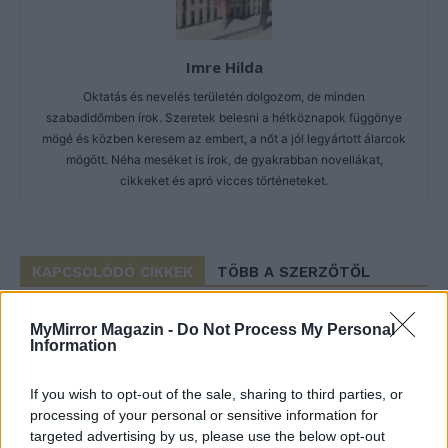
Imre Hilda
Oktatás és nevelés területén dolgozom, de minden
szabadidőmben írok. Szeretek belesni a hétköznapok függönye
mögé és közben keresem az embert, a nőt a jól legyártott álarcok
mögött. Néha meséket is írok, de gyakrabban novellákat,
cikkeket és apró vicces történeteket.
KAPCSOLÓDÓ CIKKEK
TÖBB A SZERZŐTŐL
Minka 14. rész
MyMirror Magazin -
Do Not Process My Personal
Information
If you wish to opt-out of the sale, sharing to third parties, or
processing of your personal or sensitive information for
Minka 13. rész
targeted advertising by us, please use the below opt-out