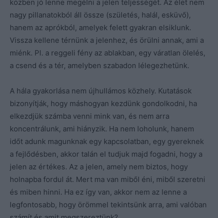
közben jó lenne megélni a jelen teljességét. Az élet nem
nagy pillanatokból áll össze (születés, halál, esküvő),
hanem az aprókból, amelyek felett gyakran elsiklunk.
Vissza kellene térnünk a jelenhez, és örülni annak, ami a
miénk. Pl. a reggeli fény az ablakban, egy váratlan ölelés,
a csend és a tér, amelyben szabadon lélegezhetünk.
A hála gyakorlása nem újhullámos közhely. Kutatások
bizonyítják, hogy máshogyan kezdünk gondolkodni, ha
elkezdjük számba venni mink van, és nem arra
koncentrálunk, ami hiányzik. Ha nem loholunk, hanem
időt adunk magunknak egy kapcsolatban, egy gyereknek
a fejlődésben, akkor talán el tudjuk majd fogadni, hogy a
jelen az értékes. Az a jelen, amely nem biztos, hogy
holnapba fordul át. Mert ma van miből éni, miből szeretni
és miben hinni. Ha ez így van, akkor nem az lenne a
legfontosabb, hogy örömmel tekintsünk arra, ami valóban
számít és amit megszereztünk?