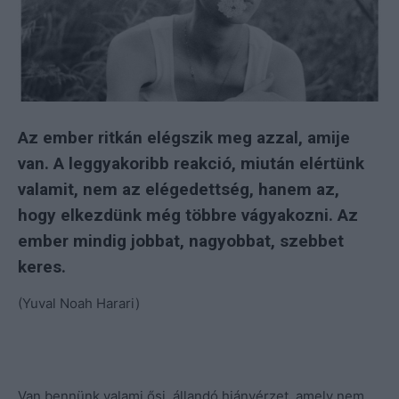
Az ember ritkán elégszik meg azzal, amije
van. A leggyakoribb reakció, miután elértünk
valamit, nem az elégedettség, hanem az,
hogy elkezdünk még többre vágyakozni. Az
ember mindig jobbat, nagyobbat, szebbet
keres.
(Yuval Noah Harari)
Van bennünk valami ősi, állandó hiányérzet, amely nem