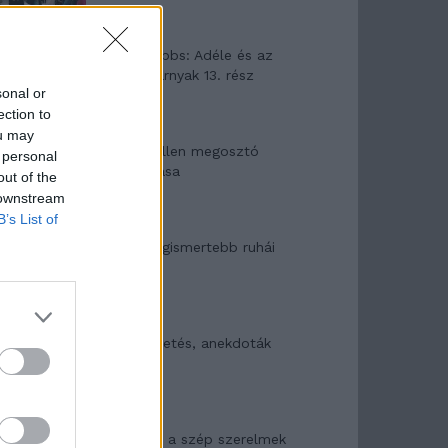
Elyna Robbs: Adéle és az
örökölt árnyak 13. rész
sonal or
ection to
ou may
Woody Allen megosztó
 personal
zsenialitása
out of the
 downstream
B’s List of
A világ legismertebb ruhái
Nyár, nevetés, anekdoták
Panna és a szép szerelmek