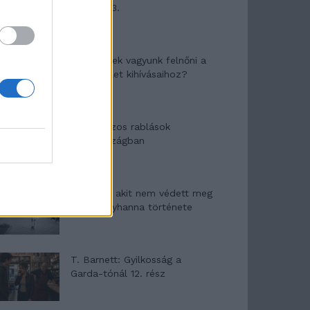
mítosza 3.
Képtelenek vagyunk felnőni a
felnőtt élet kihívásaihoz?
Altatógázos rablások
Olaszországban
A kislány, akit nem védett meg
senki – Lyhanna története
T. Barnett: Gyilkosság a
Garda-tónál 12. rész