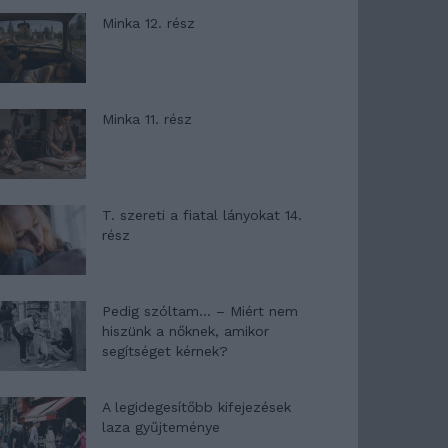
Minka 12. rész
Minka 11. rész
T. szereti a fiatal lányokat 14.
rész
Pedig szóltam… – Miért nem
hiszünk a nőknek, amikor
segítséget kérnek?
A legidegesítőbb kifejezések
laza gyűjteménye