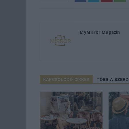
MyMirror Magazin
KAPCSOLÓDÓ CIKKEK
TÖBB A SZER