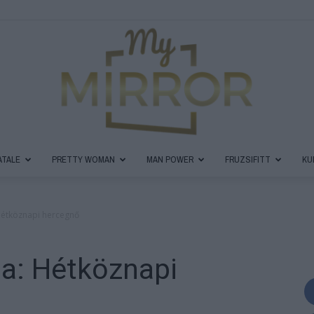
ATALE
PRETTY WOMAN
MAN POWER
FRUZSIFITT
KU
MyMirror
 Hétköznapi hercegnő
na: Hétköznapi
Magazin