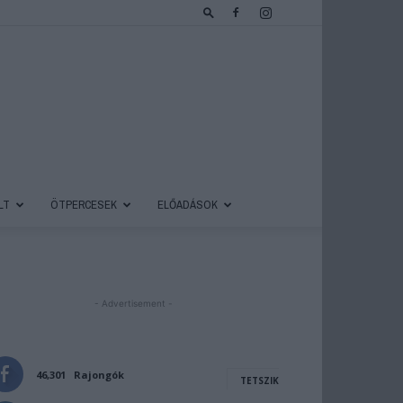
LT
ÖTPERCESEK
ELŐADÁSOK
- Advertisement -
46,301
Rajongók
TETSZIK