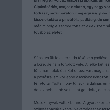
Már rég túl volt az összes praktikán, amik
Cipővásárlás, csajos délután, egy nagy vöd
fodrász, mozimaraton, még egy nagy vödör
kisuvickolása a pincétől a padlásig, de se
még mindig elszomorította
az a kék szempá
tovább az életét.
Sóhajtva ült le a gerenda tövébe a padláson.
a bőre, de nem törődött vele. A lelke fájt
tűnt már hetek óta. Két doboz várt még arra,
a padlásra, amikor ebbe a lakásba költözött
félretolta. Tudta, hogy túl sok fájdalmas eml
doboz nehezebb volt, mint gondolta, de csak
Mesekönyvek voltak benne. A gyerekkori szob
születésnapjára kapta. Nevetségesnek tartot