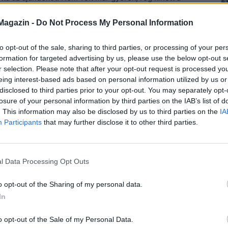
magát ahhoz, hogy tudja, ő sosem lesz hercegnő.
Magazin -
Do Not Process My Personal Information
 feledkezett róla. Fogalma sem volt róla, hogy az anyja
, ahogy eszébe jutottak a szavai.
„Sose felejtsd el
to opt-out of the sale, sharing to third parties, or processing of your per
soha, senkinek nem bánhat veled ennél kevesebbként.
formation for targeted advertising by us, please use the below opt-out s
úgy sétálj át az életeden.”
r selection. Please note that after your opt-out request is processed y
eing interest-based ads based on personal information utilized by us or
 az arcáról a könnyeit. Aztán feltápászkodott és
disclosed to third parties prior to your opt-out. You may separately opt-
losure of your personal information by third parties on the IAB’s list of
bájába. A szekrény aljából előhúzta azt a cipősdobozt,
. This information may also be disclosed by us to third parties on the
IA
 Még a télen vette egy kiárusításon. Nem volt benne
Participants
that may further disclose it to other third parties.
gyszerűen nem tudta otthagyni. Az előtte lógó ruhák
csipke nyakú koktélruhát.
l Data Processing Opt Outs
minkelte magát. A haját laza kontyba fésülte és
n, a tiarával a fején pont úgy festett, mint egy
o opt-out of the Sharing of my personal data.
át. Nem érdekelte, hogy megbámulják az utcán, és az
In
tha azt találgatnák, hogy vajon melyik pszichiátriáról
o opt-out of the Sale of my Personal Data.