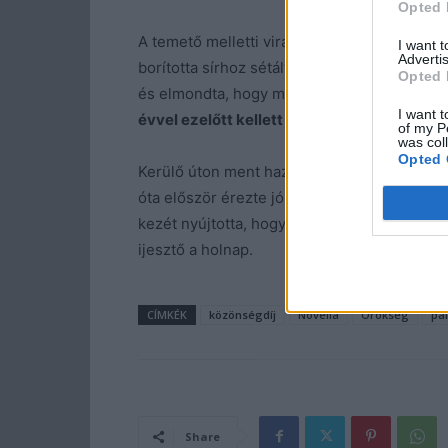
Opted 
A temető melletti virágboltban egy csokor ró
I want 
Advertis
borította sírhoz sétált. Megsimogatta a fejfá
Opted 
és elmondta, hogy miért jött ma ide ilyen vá
I want t
évvel ezelőtt kellett volna tegye, és remélte
of my P
was col
Opted 
Kerülő úton ment haza. Élvezte a langymele
óta először érezte jól magát a bőrében. És 
kezét nyújtotta, hogy lesegítse őt a villamo
ijesztő a holnap.
CÍMKÉK
közönségdíj
Novella
Örökség
pá
Share