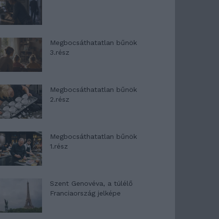
Megbocsáthatatlan bűnök
3.rész
Megbocsáthatatlan bűnök
2.rész
Megbocsáthatatlan bűnök
1.rész
Szent Genovéva, a túlélő
Franciaország jelképe