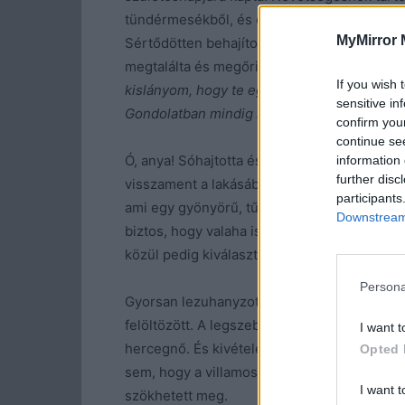
tündérmesékből, és elég idősnek gondolta 
MyMirror 
Sértődötten behajította az ágya alá, és el is
megtalálta és megőrizte neki. Elmosolyodott
If you wish 
kislányom, hogy te egy hercegnő vagy, és 
sensitive in
Gondolatban mindig legyen rajtad a tiara és 
confirm you
continue se
Ó, anya! Sóhajtotta és a kézfejével letörölte
information 
further disc
visszament a lakásába, egyenesen a hálószo
participants
ami egy gyönyörű, tűsarkú szandált rejtett.
Downstream 
biztos, hogy valaha is fel fogja venni, de e
közül pedig kiválasztotta a kedvencét. Egy 
Persona
Gyorsan lezuhanyzott, megtörölközött és kis
felöltözött. A legszebb ruhájában és cipőjébe
I want t
hercegnő. És kivételesen úgy is érezte mag
Opted 
sem, hogy a villamoson is úgy néznek rá, min
I want t
szökhetett meg.