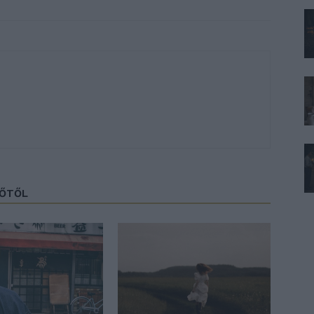
ZŐTŐL