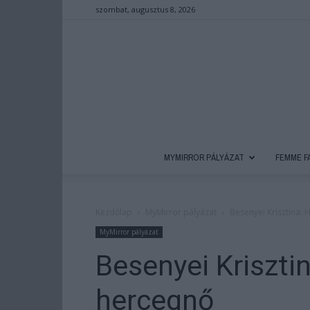
szombat, augusztus 8, 2026
MYMIRROR PÁLYÁZAT
FEMME F
Kezdőlap
MyMirror pályázat
Besenyei Krisztina:
MyMirror pályázat
Besenyei Kriszti
hercegnő