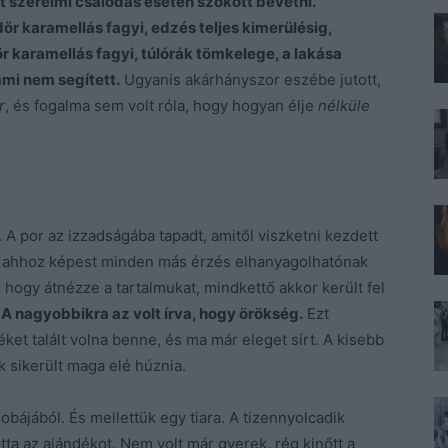
et szerelmi csalódás esetén szokott bevetni.
ör karamellás fagyi, edzés teljes kimerülésig,
 karamellás fagyi, túlórák tömkelege, a lakása
mmi nem segített.
Ugyanis akárhányszor eszébe jutott,
r
, és fogalma sem volt róla, hogy hogyan élje
nélküle
 A por az izzadságába tapadt, amitől viszketni kezdett
, és ahhoz képest minden más érzés elhanyagolhatónak
 hogy átnézze a tartalmukat, mindkettő akkor került fel
.
A nagyobbikra az volt írva, hogy örökség.
Ezt
éket talált volna benne, és ma már eleget sírt. A kisebb
 sikerült maga elé húznia.
ájából. És mellettük egy tiara. A tizennyolcadik
ta az ajándékot. Nem volt már gyerek, rég kinőtt a