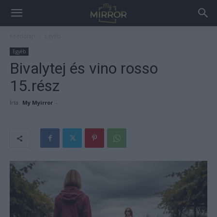
Kezdőlap
Egyéb
Egyéb
Bivalytej és vino rosso
15.rész
Írta:
My Myirror
-