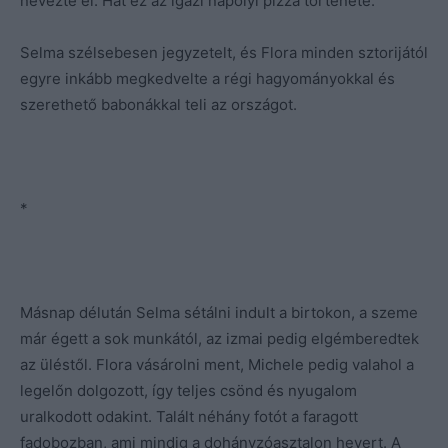
nevezte el. Hát ez az igazi nápolyi pizza története.
Selma szélsebesen jegyzetelt, és Flora minden sztorijától
egyre inkább megkedvelte a régi hagyományokkal és
szerethető babonákkal teli az országot.
*
Másnap délután Selma sétálni indult a birtokon, a szeme
már égett a sok munkától, az izmai pedig elgémberedtek
az üléstől. Flora vásárolni ment, Michele pedig valahol a
legelőn dolgozott, így teljes csönd és nyugalom
uralkodott odakint. Talált néhány fotót a faragott
fadobozban, ami mindig a dohányzóasztalon hevert. A