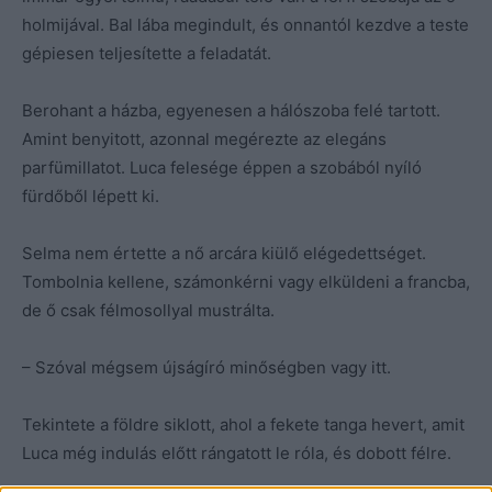
holmijával. Bal lába megindult, és onnantól kezdve a teste
gépiesen teljesítette a feladatát.
Berohant a házba, egyenesen a hálószoba felé tartott.
Amint benyitott, azonnal megérezte az elegáns
parfümillatot. Luca felesége éppen a szobából nyíló
fürdőből lépett ki.
Selma nem értette a nő arcára kiülő elégedettséget.
Tombolnia kellene, számonkérni vagy elküldeni a francba,
de ő csak félmosollyal mustrálta.
– Szóval mégsem újságíró minőségben vagy itt.
Tekintete a földre siklott, ahol a fekete tanga hevert, amit
Luca még indulás előtt rángatott le róla, és dobott félre.