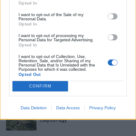
Opted In
My Myirror
I want to opt-out of the Sale of my
Personal Data.
Opted In
I want to opt-out of processing my
KAPCSOLÓDÓ CIKKEK
TÖBB A SZERZŐTŐL
Personal Data for Targeted Advertising.
Opted In
Minka 14. rész
I want to opt-out of Collection, Use,
Retention, Sale, and/or Sharing of my
Personal Data that Is Unrelated with the
Purposes for which it was collected.
Opted Out
Minka 13. rész
CONFIRM
Data Deletion
Data Access
Privacy Policy
Halál a Tresco-szigeten – A Josh
Clayton-ügy