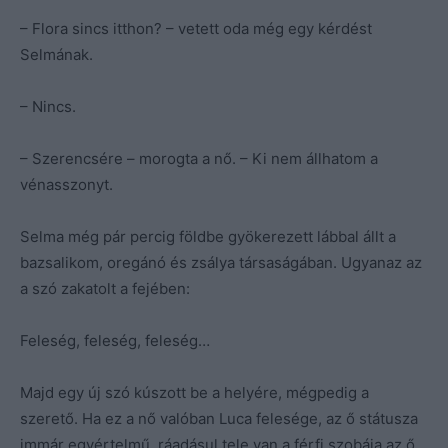
– Flora sincs itthon? – vetett oda még egy kérdést
Selmának.
– Nincs.
– Szerencsére – morogta a nő. – Ki nem állhatom a
vénasszonyt.
Selma még pár percig földbe gyökerezett lábbal állt a
bazsalikom, oregánó és zsálya társaságában. Ugyanaz az
a szó zakatolt a fejében:
Feleség, feleség, feleség…
Majd egy új szó kúszott be a helyére, mégpedig a
szerető. Ha ez a nő valóban Luca felesége, az ő státusza
immár egyértelmű, ráadásul tele van a férfi szobája az ő