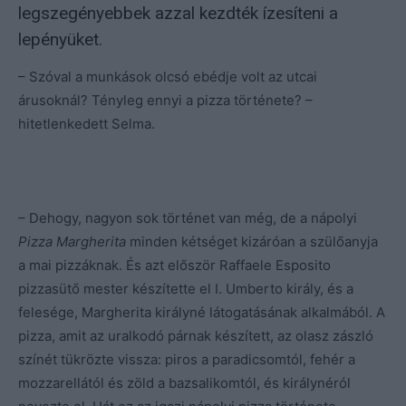
legszegényebbek azzal kezdték ízesíteni a
lepényüket.
– Szóval a munkások olcsó ebédje volt az utcai
árusoknál? Tényleg ennyi a pizza története? –
hitetlenkedett Selma.
– Dehogy, nagyon sok történet van még, de a nápolyi
Pizza Margherita
minden kétséget kizáróan a szülőanyja
a mai pizzáknak. És azt először Raffaele Esposito
pizzasütő mester készítette el I. Umberto király, és a
felesége, Margherita királyné látogatásának alkalmából. A
pizza, amit az uralkodó párnak készített, az olasz zászló
színét tükrözte vissza: piros a paradicsomtól, fehér a
mozzarellától és zöld a bazsalikomtól, és királynéról