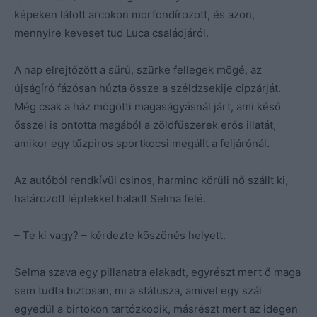
képeken látott arcokon morfondírozott, és azon,
mennyire keveset tud Luca családjáról.
A nap elrejtőzött a sűrű, szürke fellegek mögé, az
újságíró fázósan húzta össze a széldzsekije cipzárját.
Még csak a ház mögötti magaságyásnál járt, ami késő
ősszel is ontotta magából a zöldfűszerek erős illatát,
amikor egy tűzpiros sportkocsi megállt a feljárónál.
Az autóból rendkívül csinos, harminc körüli nő szállt ki,
határozott léptekkel haladt Selma felé.
– Te ki vagy? – kérdezte köszönés helyett.
Selma szava egy pillanatra elakadt, egyrészt mert ő maga
sem tudta biztosan, mi a státusza, amivel egy szál
egyedül a birtokon tartózkodik, másrészt mert az idegen