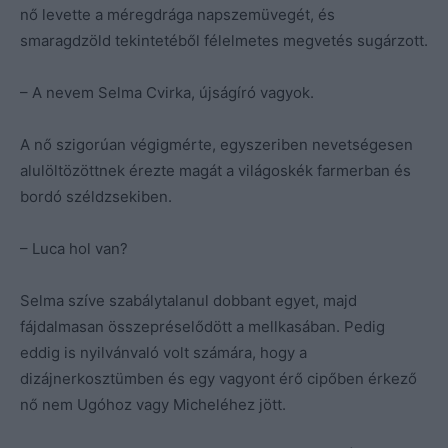
nő levette a méregdrága napszemüvegét, és
smaragdzöld tekintetéből félelmetes megvetés sugárzott.
– A nevem Selma Cvirka, újságíró vagyok.
A nő szigorúan végigmérte, egyszeriben nevetségesen
alulöltözöttnek érezte magát a világoskék farmerban és
bordó széldzsekiben.
– Luca hol van?
Selma szíve szabálytalanul dobbant egyet, majd
fájdalmasan összepréselődött a mellkasában. Pedig
eddig is nyilvánvaló volt számára, hogy a
dizájnerkosztümben és egy vagyont érő cipőben érkező
nő nem Ugóhoz vagy Micheléhez jött.