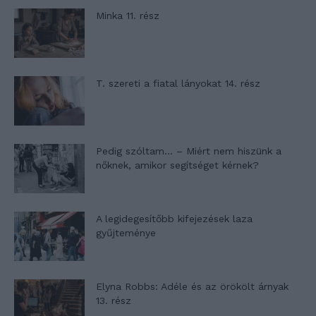
Minka 11. rész
T. szereti a fiatal lányokat 14. rész
Pedig szóltam… – Miért nem hiszünk a
nőknek, amikor segítséget kérnek?
A legidegesítőbb kifejezések laza
gyűjteménye
Elyna Robbs: Adéle és az örökölt árnyak
13. rész