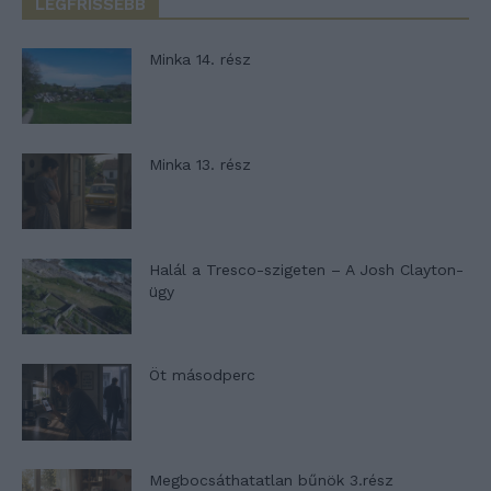
LEGFRISSEBB
Minka 14. rész
Minka 13. rész
Halál a Tresco-szigeten – A Josh Clayton-
ügy
Öt másodperc
Megbocsáthatatlan bűnök 3.rész