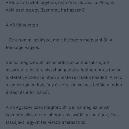
– Elutazott üzleti ügyben, este érkezik vissza. Átadjak
neki esetleg egy üzenetet, ha hazaért?
A nő felnevetett.
– Erre semmi szükség, mert itt fogom megvárni őt. A
felesége vagyok.
Selma megszédült, az amerikai akcentussal kiejtett
szavak újra és újra visszhangoztak a fejében. Arca forrón
lüktetett, ezzel szemben a teste reszketni kezdett. A zöld
szemek rátapadtak, úgy érezte, kiolvasnak belőle minden
érzést és információt.
A nő egyszer csak megfordult, Selma meg az udvar
közepén állva nézte, ahogy visszasétál az autóhoz, és a
táskájával együtt tér vissza a teraszhoz.