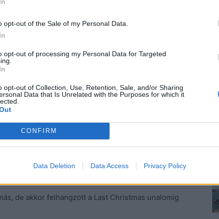
In
o opt-out of the Sale of my Personal Data.
 a feleség, aki máskülönben tűrte volna a szeszélyes
In
to opt-out of processing my Personal Data for Targeted
ing.
In
ha. Egészen és visszavonhatatlanul. Lépni akart, ki
tt a karácsony, ő pedig nem volt hajlandó egy hazug
o opt-out of Collection, Use, Retention, Sale, and/or Sharing
ersonal Data that Is Unrelated with the Purposes for which it
 Épp eléggé fájt a szíve ahhoz, hogy ne hagyja magát
lected.
Out
CONFIRM
 bármi is van, hagyjuk holnapra!
kre elég annyit mondani, hogy majd holnap, mert
Data Deletion
Data Access
Privacy Policy
ás, de akkor felhangzott a Last Christmas unalomig