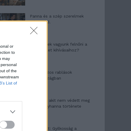
Panna és a szép szerelmek
mítosza 3.
Képtelenek vagyunk felnőni a
sonal or
felnőtt élet kihívásaihoz?
ection to
ou may
 personal
out of the
Altatógázos rablások
 downstream
Olaszországban
B’s List of
A kislány, akit nem védett meg
senki – Lyhanna története
T. Barnett: Gyilkosság a