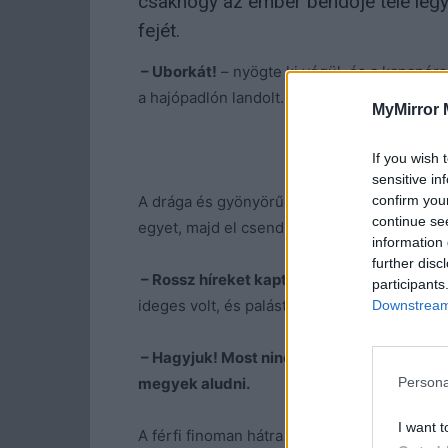
csakhogy az ember bendője tele legy
fejét.
– Uborkát!
– nyögte ki végül, és a kanapéra 
a hajópadlón landolt.
MyMirror 
If you wish 
sensitive in
confirm you
A drága és gyönyörűen megmunkált padlón, 
continue se
egyet, majd el csend maradt utána.
information 
further disc
– Rossz híreket kaptál?
– nézett rá a neje, 
participants
ideges volt, és palástolni próbálta.
Downstream 
– Hagyjuk! Most nincs kedvem lelkizni!
– m
megyek aludni.
Persona
I want t
A férfi finoman hátra simította a haját, és lá