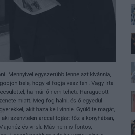
i! Mennyivel egyszerűbb lenne azt kívánnia,
godjon bele, hogy el fogja veszíteni. Vagy írta
 becsülettel, ha már ő nem teheti. Haragudott
zenete miatt. Meg fog halni, és ő egyedül
rekkel, akit haza kell vinnie. Gyűlölte magát,
, aki szenvtelen arccal tojást főz a konyhában,
Majonéz és virsli. Más nem is fontos,