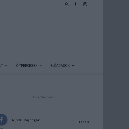
LT
ÖTPERCESEK
ELŐADÁSOK
- Advertisement -
46,301
Rajongók
TETSZIK