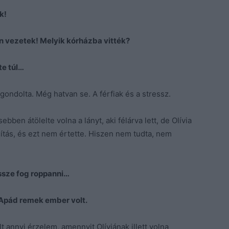
k!
n vezetek! Melyik kórházba vitték?
e túl…
, gondolta. Még hatvan se. A férfiak és a stressz.
bben átölelte volna a lányt, aki félárva lett, de Olívia
sítás, és ezt nem értette. Hiszen nem tudta, nem
ssze fog roppanni…
 Apád remek ember volt.
annyi érzelem, amennyit Olíviának illett volna