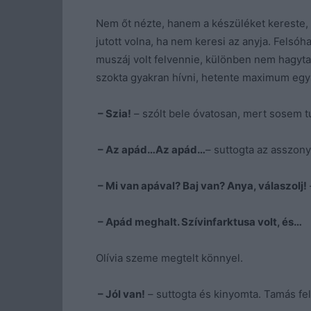
Nem őt nézte, hanem a készüléket kereste,
jutott volna, ha nem keresi az anyja. Felsóha
muszáj volt felvennie, különben nem hagyta
szokta gyakran hívni, hetente maximum egy
– Szia!
– szólt bele óvatosan, mert sosem tu
– Az apád…Az apád…
– suttogta az asszony,
– Mi van apával? Baj van? Anya, válaszolj!
– Apád meghalt. Szívinfarktusa volt, és…
Olívia szeme megtelt könnyel.
– Jól van!
– suttogta és kinyomta. Tamás felk