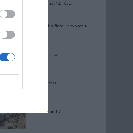
Garda-tónál 12. rész
T. szereti a fiatal lányokat 13.
rész
Minka 10. rész
Minka 9. rész
Máltai kaland 7.