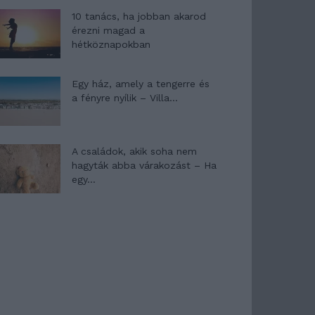
10 tanács, ha jobban akarod
érezni magad a
hétköznapokban
Egy ház, amely a tengerre és
a fényre nyílik – Villa...
A családok, akik soha nem
hagyták abba várakozást – Ha
egy...