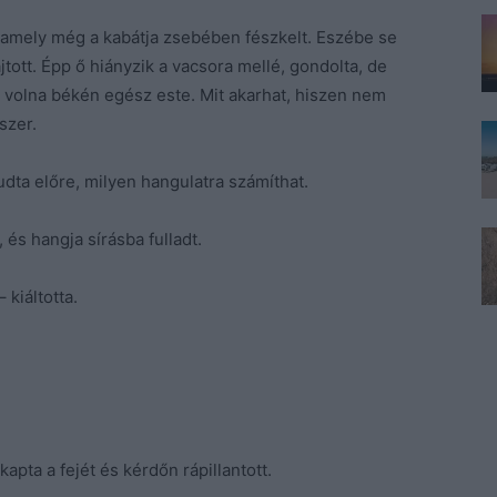
 amely még a kabátja zsebében fészkelt. Eszébe se
jtott. Épp ő hiányzik a vacsora mellé, gondolta, de
 volna békén egész este. Mit akarhat, hiszen nem
szer.
dta előre, milyen hangulatra számíthat.
 és hangja sírásba fulladt.
– kiáltotta.
apta a fejét és kérdőn rápillantott.