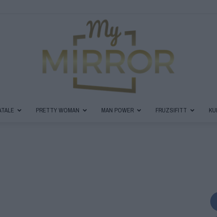
ATALE
PRETTY WOMAN
MAN POWER
FRUZSIFITT
KU
MyMirror
Magazin