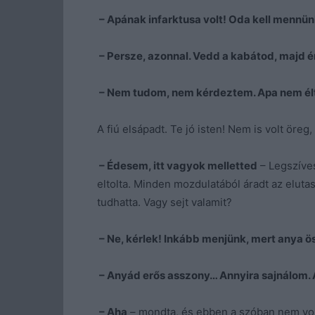
– Apának infarktusa volt! Oda kell mennün
– Persze, azonnal. Vedd a kabátod, majd é
– Nem tudom, nem kérdeztem. Apa nem élt
A fiú elsápadt. Te jó isten! Nem is volt öreg
– Édesem, itt vagyok melletted
– Legszívese
eltolta. Minden mozdulatából áradt az eluta
tudhatta. Vagy sejt valamit?
– Ne, kérlek! Inkább menjünk, mert anya ö
– Anyád erős asszony… Annyira sajnálom.
– Aha
– mondta, és ebben a szóban nem volt 