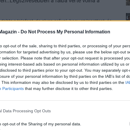
en…Legszívesebben a falba verte volna a
dobta a telefont, de olyan erővel, hogy az lepattant, és
Magazin -
Do Not Process My Personal Information
to opt-out of the sale, sharing to third parties, or processing of your per
formation for targeted advertising by us, please use the below opt-out s
r selection. Please note that after your opt-out request is processed y
amit Olívia apja rendelt nekik Svédországból. Koppant
eing interest-based ads based on personal information utilized by us or
disclosed to third parties prior to your opt-out. You may separately opt-
losure of your personal information by third parties on the IAB’s list of
Az arcán lévő piros volt szinte vörösbe ment át, mert
. This information may also be disclosed by us to third parties on the
IA
Participants
that may further disclose it to other third parties.
ordult fel. –
Együnk, és nézzünk valami filmet, vagy
l Data Processing Opt Outs
o opt-out of the Sharing of my personal data.
tszott rajta, hogy nem vár választ, vitatkozni meg